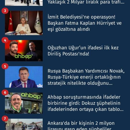
Yaklaşık 2 Milyar liralık para trafiği
tespit edildi
3
İzmit Belediyesi'ne operasyon!
Başkan Fatma Kaplan Hürriyet ve
eşi gözaltına alındı
4
Oğuzhan Uğur’un ifadesi ilk kez
Diriliş Postası'nda!
5
Rusya Başbakan Yardımcısı Novak,
Rusya-Türkiye enerji ortaklığının
stratejik nitelikte olduğunu
belirtti
6
Ahbap soruşturmasında ifadeler
birbirine girdi: Dokuz şüphelinin
ifadelerinden ortaya çıkan tablo
şok etti
7
Ankara'da bir kişinin 2 milyon
lirasını gasp eden şüpheliler