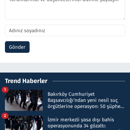
Gönder
Trend Haberler
1
Bakırköy Cumhuriyet
Başsavcılığı'ndan yeni nesil suç
örgütlerine operasyon: 50 şüpheli
hakkında gözaltı kararı
2
İzmir merkezli yasa dışı bahis
operasyonunda 34 gözaltı: