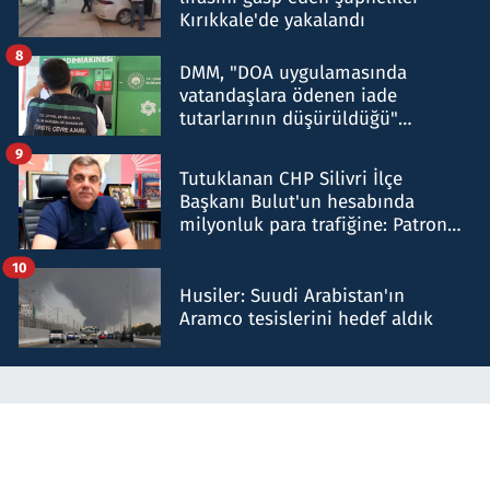
Kırıkkale'de yakalandı
8
DMM, "DOA uygulamasında
vatandaşlara ödenen iade
tutarlarının düşürüldüğü"
iddiasını yalanladı
9
Tutuklanan CHP Silivri İlçe
Başkanı Bulut'un hesabında
milyonluk para trafiğine: Patron
talimat verdi, ben gönderdim
10
Husiler: Suudi Arabistan'ın
Aramco tesislerini hedef aldık