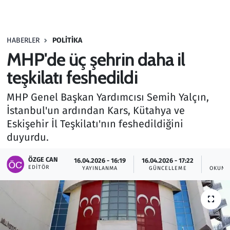
Gündem
HABERLER
POLITIKA
Haber
MHP'de üç şehrin daha il
Kültür Sanat
teşkilatı feshedildi
MHP Genel Başkan Yardımcısı Semih Yalçın,
Kurumsal Haberler
İstanbul'un ardından Kars, Kütahya ve
Eskişehir İl Teşkilatı'nın feshedildiğini
Lezzet Durağı
duyurdu.
Memur ve Kamu
ÖZGE CAN
16.04.2026 - 16:19
16.04.2026 - 17:22
1
EDITÖR
YAYINLANMA
GÜNCELLEME
OKUNM
Otomobil
Oyun
Ramazan