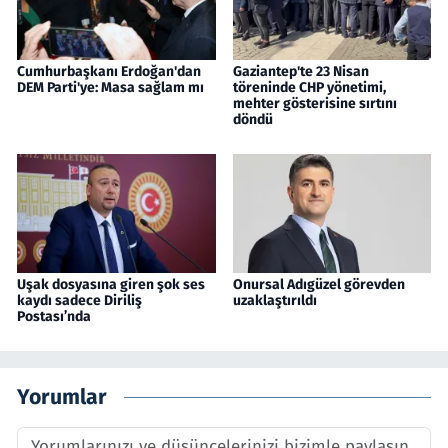
Cumhurbaşkanı Erdoğan'dan
Gaziantep'te 23 Nisan
DEM Parti'ye: Masa sağlam mı
töreninde CHP yönetimi,
mehter gösterisine sırtını
döndü
Uşak dosyasına giren şok ses
Onursal Adıgüzel görevden
kaydı sadece Diriliş
uzaklaştırıldı
Postası’nda
Yorumlar