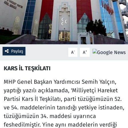
Resmi İlanlar
Rüya Tabirleri
Sağlık
Paylaş
-
+
A
A
Savunma Sanayi
KARS İL TEŞKİLATI
Seçim 2023
MHP Genel Başkan Yardımcısı Semih Yalçın,
Spor
yaptığı yazılı açıklamada, 'Milliyetçi Hareket
Partisi Kars İl Teşkilatı, parti tüzüğümüzün 52.
Teknoloji ve Bilim
ve 54. maddelerinin tanıdığı yetkiye istinaden,
Televizyon
tüzüğümüzün 34. maddesi uyarınca
feshedilmiştir. Yine aynı maddelerin verdiği