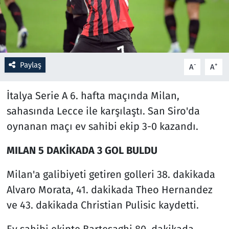
Resmi İlanlar
Rüya Tabirleri
Paylaş
-
+
A
A
Sağlık
İtalya Serie A 6. hafta maçında Milan,
Savunma Sanayi
sahasında Lecce ile karşılaştı. San Siro'da
oynanan maçı ev sahibi ekip 3-0 kazandı.
Seçim 2023
MILAN 5 DAKİKADA 3 GOL BULDU
Spor
Milan'a galibiyeti getiren golleri 38. dakikada
Teknoloji ve Bilim
Alvaro Morata, 41. dakikada Theo Hernandez
ve 43. dakikada Christian Pulisic kaydetti.
Televizyon
Ev sahibi ekipte Bartesaghi 80. dakikada