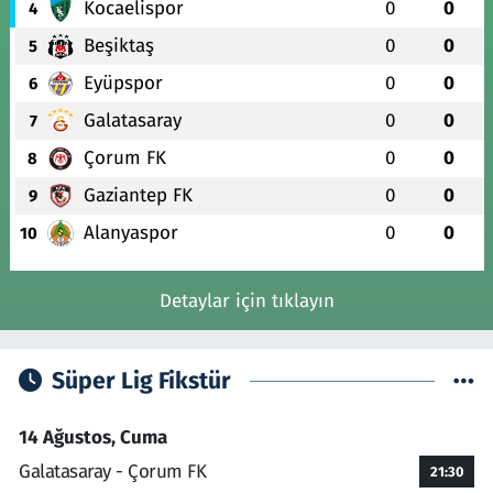
Kocaelispor
0
0
4
Beşiktaş
0
0
5
Eyüpspor
0
0
6
Galatasaray
0
0
7
Çorum FK
0
0
8
Gaziantep FK
0
0
9
Alanyaspor
0
0
10
Detaylar için tıklayın
Süper Lig Fikstür
14 Ağustos, Cuma
Galatasaray - Çorum FK
21:30