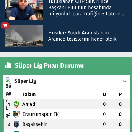
Tutuklanan CHP Silivri İlçe
Başkanı Bulut'un hesabında
milyonluk para trafiğine: Patron
talimat verdi, ben gönderdim
10
Husiler: Suudi Arabistan'ın
Aramco tesislerini hedef aldık
Süper Lig Puan Durumu
Süper Lig
#
Takım
O
P
Amed
0
0
1
Erzurumspor FK
0
0
2
Başakşehir
0
0
3