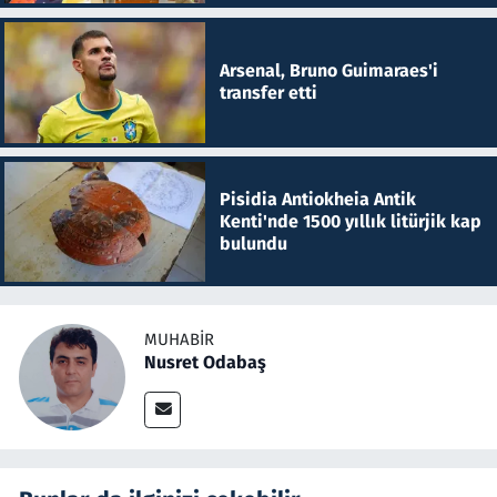
Arsenal, Bruno Guimaraes'i
transfer etti
Pisidia Antiokheia Antik
Kenti'nde 1500 yıllık litürjik kap
bulundu
MUHABIR
Nusret Odabaş