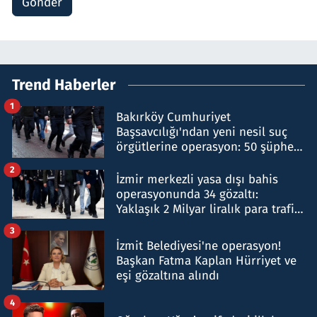
Gönder
Trend Haberler
1
Bakırköy Cumhuriyet
Başsavcılığı'ndan yeni nesil suç
örgütlerine operasyon: 50 şüpheli
hakkında gözaltı kararı
2
İzmir merkezli yasa dışı bahis
operasyonunda 34 gözaltı:
Yaklaşık 2 Milyar liralık para trafiği
tespit edildi
3
İzmit Belediyesi'ne operasyon!
Başkan Fatma Kaplan Hürriyet ve
eşi gözaltına alındı
4