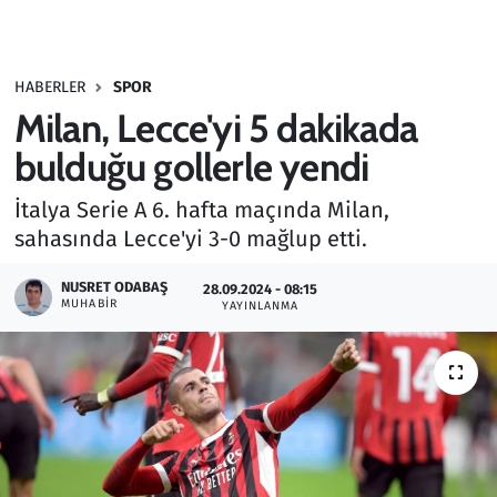
Gündem
HABERLER
SPOR
Haber
Milan, Lecce'yi 5 dakikada
Kültür Sanat
bulduğu gollerle yendi
İtalya Serie A 6. hafta maçında Milan,
Kurumsal Haberler
sahasında Lecce'yi 3-0 mağlup etti.
Lezzet Durağı
NUSRET ODABAŞ
28.09.2024 - 08:15
MUHABIR
YAYINLANMA
Memur ve Kamu
Otomobil
Oyun
Ramazan