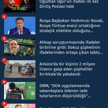
Oğuzhan Uğur’un ifadesi ilk kez
Diriliş Postası'nda!
5
Rusya Başbakan Yardımcısı Novak,
Rusya-Türkiye enerji ortaklığının
stratejik nitelikte olduğunu
belirtti
6
Ahbap soruşturmasında ifadeler
birbirine girdi: Dokuz şüphelinin
ifadelerinden ortaya çıkan tablo
şok etti
7
Ankara'da bir kişinin 2 milyon
lirasını gasp eden şüpheliler
Kırıkkale'de yakalandı
8
DMM, "DOA uygulamasında
vatandaşlara ödenen iade
tutarlarının düşürüldüğü"
iddiasını yalanladı
9