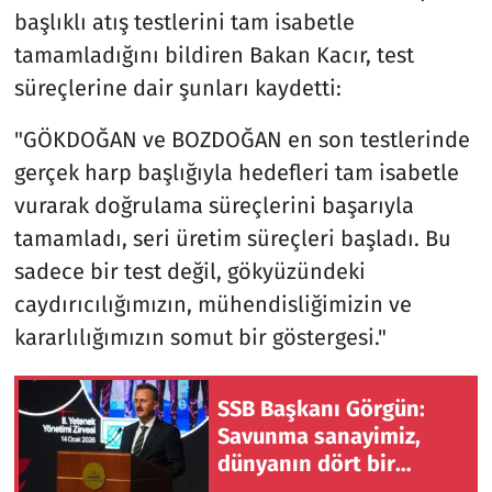
başlıklı atış testlerini tam isabetle
tamamladığını bildiren Bakan Kacır, test
süreçlerine dair şunları kaydetti:
"GÖKDOĞAN ve BOZDOĞAN en son testlerinde
gerçek harp başlığıyla hedefleri tam isabetle
vurarak doğrulama süreçlerini başarıyla
tamamladı, seri üretim süreçleri başladı. Bu
sadece bir test değil, gökyüzündeki
caydırıcılığımızın, mühendisliğimizin ve
kararlılığımızın somut bir göstergesi."
SSB Başkanı Görgün:
Savunma sanayimiz,
dünyanın dört bir
yanında güven duyulan