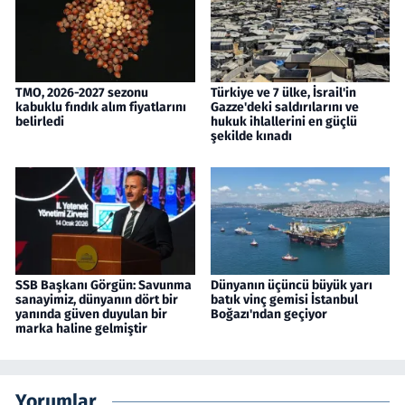
TMO, 2026-2027 sezonu
Türkiye ve 7 ülke, İsrail'in
kabuklu fındık alım fiyatlarını
Gazze'deki saldırılarını ve
belirledi
hukuk ihlallerini en güçlü
şekilde kınadı
SSB Başkanı Görgün: Savunma
Dünyanın üçüncü büyük yarı
sanayimiz, dünyanın dört bir
batık vinç gemisi İstanbul
yanında güven duyulan bir
Boğazı'ndan geçiyor
marka haline gelmiştir
Yorumlar