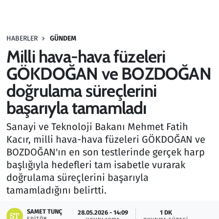
Gündem
HABERLER
GÜNDEM
Haber
Milli hava-hava füzeleri
Kültür Sanat
GÖKDOĞAN ve BOZDOĞAN
doğrulama süreçlerini
Kurumsal Haberler
başarıyla tamamladı
Lezzet Durağı
Sanayi ve Teknoloji Bakanı Mehmet Fatih
Kacır, milli hava-hava füzeleri GÖKDOĞAN ve
Memur ve Kamu
BOZDOĞAN'ın en son testlerinde gerçek harp
başlığıyla hedefleri tam isabetle vurarak
Otomobil
doğrulama süreçlerini başarıyla
tamamladığını belirtti.
Oyun
SAMET TUNÇ
28.05.2026 - 14:09
1 DK
Ramazan
EDITÖR