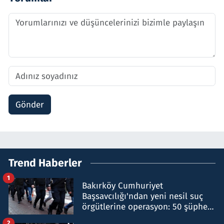
Gönder
Trend Haberler
1
Bakırköy Cumhuriyet
Başsavcılığı'ndan yeni nesil suç
örgütlerine operasyon: 50 şüpheli
hakkında gözaltı kararı
2