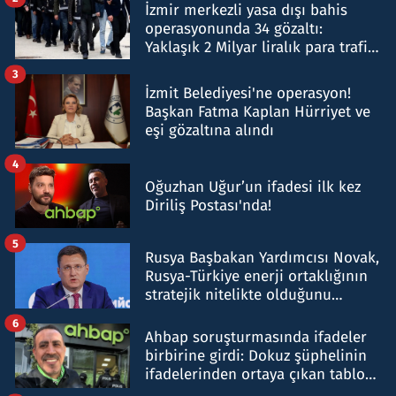
İzmir merkezli yasa dışı bahis
operasyonunda 34 gözaltı:
Yaklaşık 2 Milyar liralık para trafiği
tespit edildi
3
İzmit Belediyesi'ne operasyon!
Başkan Fatma Kaplan Hürriyet ve
eşi gözaltına alındı
4
Oğuzhan Uğur’un ifadesi ilk kez
Diriliş Postası'nda!
5
Rusya Başbakan Yardımcısı Novak,
Rusya-Türkiye enerji ortaklığının
stratejik nitelikte olduğunu
belirtti
6
Ahbap soruşturmasında ifadeler
birbirine girdi: Dokuz şüphelinin
ifadelerinden ortaya çıkan tablo
şok etti