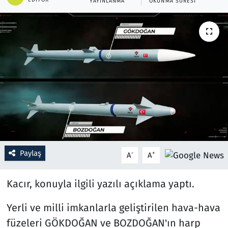
YAYINLANMA
OKUNMA SÜRESI
Resmi İlanlar
Rüya Tabirleri
Sağlık
Savunma Sanayi
Seçim 2023
Spor
Paylaş
-
+
A
A
Teknoloji ve Bilim
Kacır, konuyla ilgili yazılı açıklama yaptı.
Televizyon
Yerli ve milli imkanlarla geliştirilen hava-hava
füzeleri GÖKDOĞAN ve BOZDOĞAN'ın harp