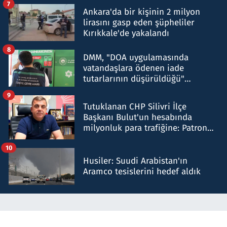
7
Ankara'da bir kişinin 2 milyon
lirasını gasp eden şüpheliler
Kırıkkale'de yakalandı
8
DMM, "DOA uygulamasında
vatandaşlara ödenen iade
tutarlarının düşürüldüğü"
iddiasını yalanladı
9
Tutuklanan CHP Silivri İlçe
Başkanı Bulut'un hesabında
milyonluk para trafiğine: Patron
talimat verdi, ben gönderdim
10
Husiler: Suudi Arabistan'ın
Aramco tesislerini hedef aldık