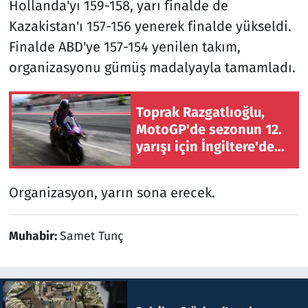
Hollanda'yı 159-158, yarı finalde de
Kazakistan'ı 157-156 yenerek finalde yükseldi.
Finalde ABD'ye 157-154 yenilen takım,
organizasyonu gümüş madalyayla tamamladı.
Toprak Razgatlıoğlu,
MotoGP'de sezonun 12.
yarışı için İngiltere'de
piste çıkacak
Organizasyon, yarın sona erecek.
Muhabir:
Samet Tunç