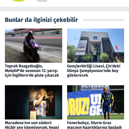
Bunlar da ilginizi çekebilir
Toprak Razgatlıoğlu,
Gençlerbirliği Lisesi, Çin'deki
MotoGP'de sezonun 12. yarışı
Dünya Şampiyonası'nda boy
için İngiltere'de piste çıkacak
gösterecek
Maradona'nın son sözleri:
Fenerbahçe, Sturm Graz
Hiçbir şey istemiyorum, hepsi
maçının hazırlıklarına başladı