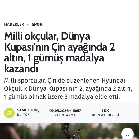
Gündem
HABERLER
SPOR
Haber
Milli okçular, Dünya
Kültür Sanat
Kupası'nın Çin ayağında 2
altın, 1 gümüş madalya
Kurumsal Haberler
kazandı
Lezzet Durağı
Milli sporcular, Çin'de düzenlenen Hyundai
Okçuluk Dünya Kupası'nın 2. ayağında 2 altın,
Memur ve Kamu
1 gümüş olmak üzere 3 madalya elde etti.
Otomobil
SAMET TUNÇ
09.05.2026 - 10:57
1 DK
EDITÖR
YAYINLANMA
OKUNMA SÜRESI
Oyun
Ramazan