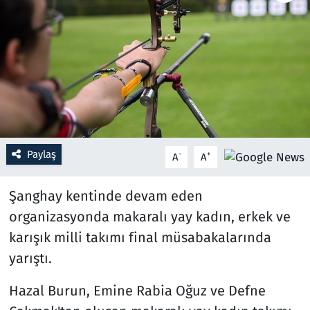
Resmi İlanlar
Rüya Tabirleri
Sağlık
Savunma Sanayi
Paylaş
-
+
A
A
Seçim 2023
Şanghay kentinde devam eden
Spor
organizasyonda makaralı yay kadın, erkek ve
karışık milli takımı final müsabakalarında
Teknoloji ve Bilim
yarıştı.
Televizyon
Hazal Burun, Emine Rabia Oğuz ve Defne