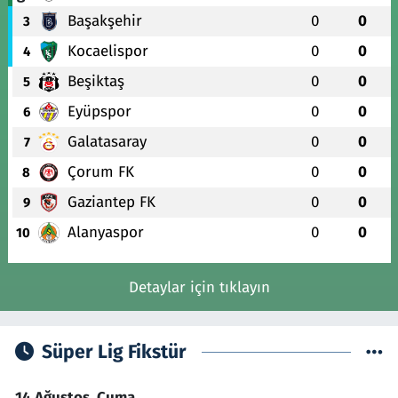
Başakşehir
0
0
3
Kocaelispor
0
0
4
Beşiktaş
0
0
5
Eyüpspor
0
0
6
Galatasaray
0
0
7
Çorum FK
0
0
8
Gaziantep FK
0
0
9
Alanyaspor
0
0
10
Detaylar için tıklayın
Süper Lig Fikstür
14 Ağustos, Cuma