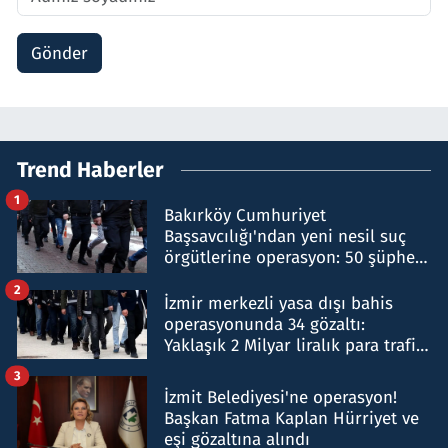
Gönder
Trend Haberler
1
Bakırköy Cumhuriyet
Başsavcılığı'ndan yeni nesil suç
örgütlerine operasyon: 50 şüpheli
hakkında gözaltı kararı
2
İzmir merkezli yasa dışı bahis
operasyonunda 34 gözaltı:
Yaklaşık 2 Milyar liralık para trafiği
tespit edildi
3
İzmit Belediyesi'ne operasyon!
Başkan Fatma Kaplan Hürriyet ve
eşi gözaltına alındı