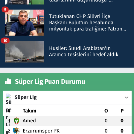
iddiasını yalanladı
9
Tutuklanan CHP Silivri İlçe
Başkanı Bulut'un hesabında
milyonluk para trafiğine: Patron
talimat verdi, ben gönderdim
10
Husiler: Suudi Arabistan'ın
Aramco tesislerini hedef aldık
Süper Lig Puan Durumu
Süper Lig
#
Takım
O
P
Amed
0
0
1
Erzurumspor FK
0
0
2