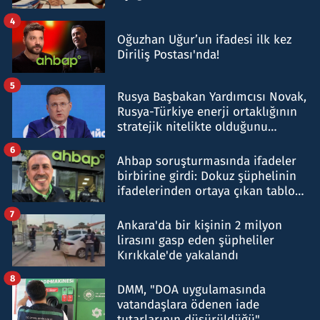
4
Oğuzhan Uğur’un ifadesi ilk kez
Diriliş Postası'nda!
5
Rusya Başbakan Yardımcısı Novak,
Rusya-Türkiye enerji ortaklığının
stratejik nitelikte olduğunu
belirtti
6
Ahbap soruşturmasında ifadeler
birbirine girdi: Dokuz şüphelinin
ifadelerinden ortaya çıkan tablo
şok etti
7
Ankara'da bir kişinin 2 milyon
lirasını gasp eden şüpheliler
Kırıkkale'de yakalandı
8
DMM, "DOA uygulamasında
vatandaşlara ödenen iade
tutarlarının düşürüldüğü"