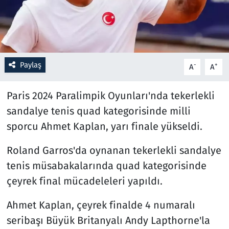
Resmi İlanlar
Rüya Tabirleri
Paylaş
-
+
A
A
Sağlık
Paris 2024 Paralimpik Oyunları'nda tekerlekli
Savunma Sanayi
sandalye tenis quad kategorisinde milli
sporcu Ahmet Kaplan, yarı finale yükseldi.
Seçim 2023
Roland Garros'da oynanan tekerlekli sandalye
Spor
tenis müsabakalarında quad kategorisinde
çeyrek final mücadeleleri yapıldı.
Teknoloji ve Bilim
Ahmet Kaplan, çeyrek finalde 4 numaralı
Televizyon
seribaşı Büyük Britanyalı Andy Lapthorne'la