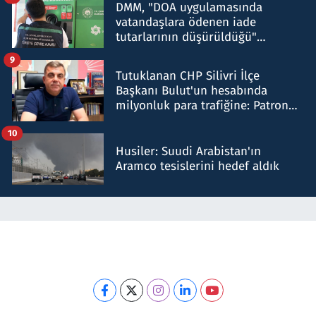
DMM, "DOA uygulamasında
vatandaşlara ödenen iade
tutarlarının düşürüldüğü"
iddiasını yalanladı
9
Tutuklanan CHP Silivri İlçe
Başkanı Bulut'un hesabında
milyonluk para trafiğine: Patron
talimat verdi, ben gönderdim
10
Husiler: Suudi Arabistan'ın
Aramco tesislerini hedef aldık