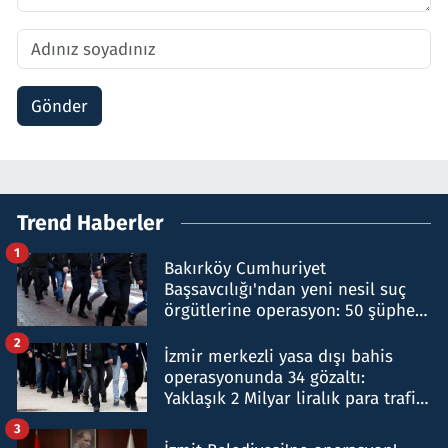
Gönder
Trend Haberler
1
Bakırköy Cumhuriyet
Başsavcılığı'ndan yeni nesil suç
örgütlerine operasyon: 50 şüpheli
hakkında gözaltı kararı
2
İzmir merkezli yasa dışı bahis
operasyonunda 34 gözaltı:
Yaklaşık 2 Milyar liralık para trafiği
tespit edildi
3