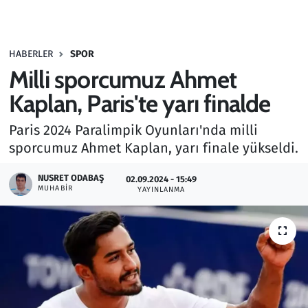
Gündem
HABERLER
SPOR
Haber
Milli sporcumuz Ahmet
Kültür Sanat
Kaplan, Paris'te yarı finalde
Paris 2024 Paralimpik Oyunları'nda milli
Kurumsal Haberler
sporcumuz Ahmet Kaplan, yarı finale yükseldi.
Lezzet Durağı
NUSRET ODABAŞ
02.09.2024 - 15:49
MUHABIR
YAYINLANMA
Memur ve Kamu
Otomobil
Oyun
Ramazan