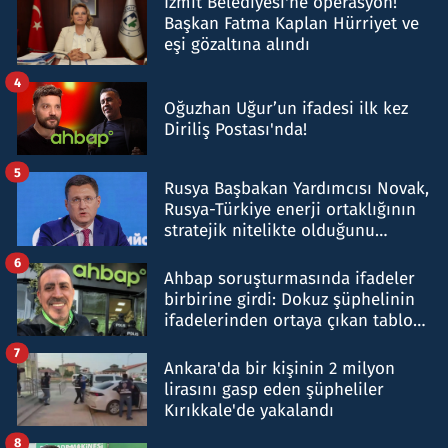
İzmit Belediyesi'ne operasyon!
Başkan Fatma Kaplan Hürriyet ve
eşi gözaltına alındı
4
Oğuzhan Uğur’un ifadesi ilk kez
Diriliş Postası'nda!
5
Rusya Başbakan Yardımcısı Novak,
Rusya-Türkiye enerji ortaklığının
stratejik nitelikte olduğunu
belirtti
6
Ahbap soruşturmasında ifadeler
birbirine girdi: Dokuz şüphelinin
ifadelerinden ortaya çıkan tablo
şok etti
7
Ankara'da bir kişinin 2 milyon
lirasını gasp eden şüpheliler
Kırıkkale'de yakalandı
8