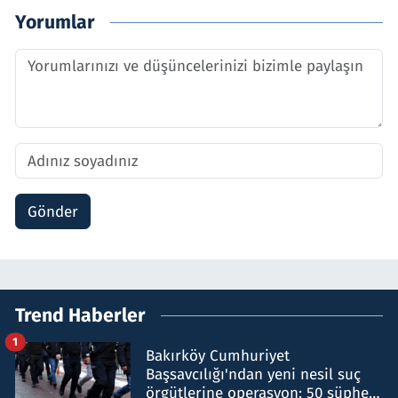
Yorumlar
Gönder
Trend Haberler
1
Bakırköy Cumhuriyet
Başsavcılığı'ndan yeni nesil suç
örgütlerine operasyon: 50 şüpheli