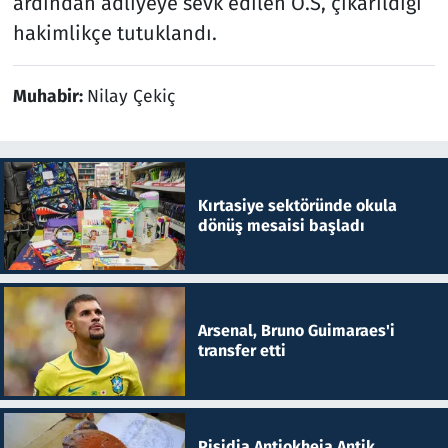
ardından adliyeye sevk edilen Ö.S, çıkarıldığı
hakimlikçe tutuklandı.
Muhabir:
Nilay Çekiç
Kırtasiye sektöründe okula
dönüş mesaisi başladı
Arsenal, Bruno Guimaraes'i
transfer etti
Pisidia Antiokheia Antik