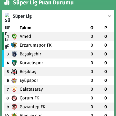
Süper Lig Puan Durumu
Süper Lig
#
Takım
O
P
Amed
0
0
1
Erzurumspor FK
0
0
2
Başakşehir
0
0
3
Kocaelispor
0
0
4
Beşiktaş
0
0
5
Eyüpspor
0
0
6
Galatasaray
0
0
7
Çorum FK
0
0
8
Gaziantep FK
0
0
9
Alanyaspor
0
0
10