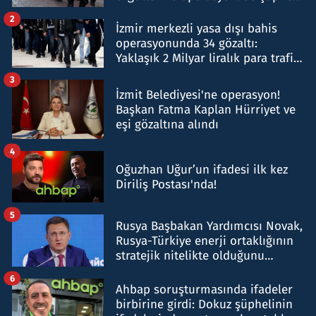
hakkında gözaltı kararı
2
İzmir merkezli yasa dışı bahis
operasyonunda 34 gözaltı:
Yaklaşık 2 Milyar liralık para trafiği
tespit edildi
3
İzmit Belediyesi'ne operasyon!
Başkan Fatma Kaplan Hürriyet ve
eşi gözaltına alındı
4
Oğuzhan Uğur’un ifadesi ilk kez
Diriliş Postası'nda!
5
Rusya Başbakan Yardımcısı Novak,
Rusya-Türkiye enerji ortaklığının
stratejik nitelikte olduğunu
belirtti
6
Ahbap soruşturmasında ifadeler
birbirine girdi: Dokuz şüphelinin