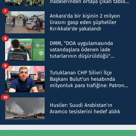
ifadelerinden ortaya çıkan tablo
şok etti
7
Ankara'da bir kişinin 2 milyon
lirasını gasp eden şüpheliler
Kırıkkale'de yakalandı
8
DMM, "DOA uygulamasında
vatandaşlara ödenen iade
tutarlarının düşürüldüğü"
iddiasını yalanladı
9
Tutuklanan CHP Silivri İlçe
Başkanı Bulut'un hesabında
milyonluk para trafiğine: Patron
talimat verdi, ben gönderdim
10
Husiler: Suudi Arabistan'ın
Aramco tesislerini hedef aldık