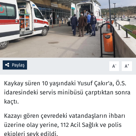
Resmi İlanlar
Rüya Tabirleri
Sağlık
Savunma Sanayi
Paylaş
-
+
A
A
Seçim 2023
Kaykay süren 10 yaşındaki Yusuf Çakır'a, Ö.S.
Spor
idaresindeki servis minibüsü çarptıktan sonra
kaçtı.
Teknoloji ve Bilim
Kazayı gören çevredeki vatandaşların ihbarı
Televizyon
üzerine olay yerine, 112 Acil Sağlık ve polis
ekipleri sevk edildi.