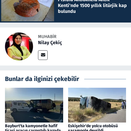
Kenti'nde 1500 yıllık litürjik kap
bulundu
MUHABIR
Nilay Çekiç
Bunlar da ilginizi çekebilir
Bayburt'ta kamyonetle hafif
Eskişehir'de yolcu otobüsü
ticari aracın çarpıştığı kazada
şarampole devrildi