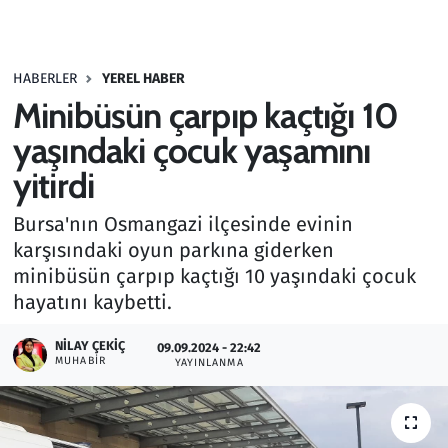
Gündem
HABERLER
YEREL HABER
Haber
Minibüsün çarpıp kaçtığı 10
Kültür Sanat
yaşındaki çocuk yaşamını
yitirdi
Kurumsal Haberler
Bursa'nın Osmangazi ilçesinde evinin
Lezzet Durağı
karşısındaki oyun parkına giderken
minibüsün çarpıp kaçtığı 10 yaşındaki çocuk
Memur ve Kamu
hayatını kaybetti.
Otomobil
NILAY ÇEKIÇ
09.09.2024 - 22:42
MUHABIR
YAYINLANMA
Oyun
Ramazan