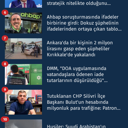
stratejik nitelikte olduğunu
belirtti
6
Ahbap soruşturmasında ifadeler
birbirine girdi: Dokuz şüphelinin
ifadelerinden ortaya çıkan tablo
şok etti
7
Ankara'da bir kişinin 2 milyon
lirasını gasp eden şüpheliler
Kırıkkale'de yakalandı
8
DMM, "DOA uygulamasında
vatandaşlara ödenen iade
tutarlarının düşürüldüğü"
iddiasını yalanladı
9
Tutuklanan CHP Silivri İlçe
Başkanı Bulut'un hesabında
milyonluk para trafiğine: Patron
talimat verdi, ben gönderdim
10
Husiler: Suudi Arabistan'ın