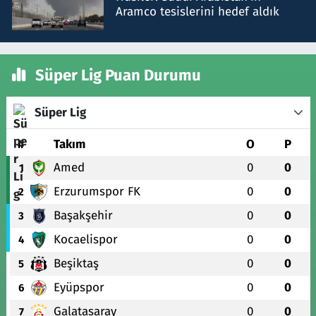
Aramco tesislerini hedef aldık
Süper Lig Puan Durumu
Süper Lig
#
Takım
O
P
Amed
0
0
1
Erzurumspor FK
0
0
2
Başakşehir
0
0
3
Kocaelispor
0
0
4
Beşiktaş
0
0
5
Eyüpspor
0
0
6
Galatasaray
0
0
7