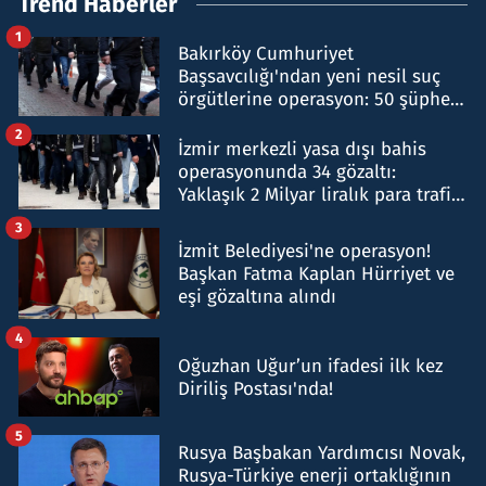
Trend Haberler
1
Bakırköy Cumhuriyet
Başsavcılığı'ndan yeni nesil suç
örgütlerine operasyon: 50 şüpheli
hakkında gözaltı kararı
2
İzmir merkezli yasa dışı bahis
operasyonunda 34 gözaltı:
Yaklaşık 2 Milyar liralık para trafiği
tespit edildi
3
İzmit Belediyesi'ne operasyon!
Başkan Fatma Kaplan Hürriyet ve
eşi gözaltına alındı
4
Oğuzhan Uğur’un ifadesi ilk kez
Diriliş Postası'nda!
5
Rusya Başbakan Yardımcısı Novak,
Rusya-Türkiye enerji ortaklığının