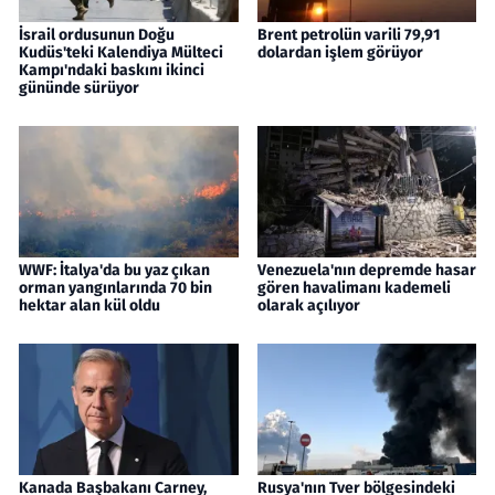
İsrail ordusunun Doğu
Brent petrolün varili 79,91
Kudüs'teki Kalendiya Mülteci
dolardan işlem görüyor
Kampı'ndaki baskını ikinci
gününde sürüyor
WWF: İtalya'da bu yaz çıkan
Venezuela'nın depremde hasar
orman yangınlarında 70 bin
gören havalimanı kademeli
hektar alan kül oldu
olarak açılıyor
Kanada Başbakanı Carney,
Rusya'nın Tver bölgesindeki