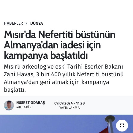
Gündem
HABERLER
DÜNYA
Haber
Mısır'da Nefertiti büstünün
Kültür Sanat
Almanya'dan iadesi için
kampanya başlatıldı
Kurumsal Haberler
Mısırlı arkeolog ve eski Tarihi Eserler Bakanı
Lezzet Durağı
Zahi Havas, 3 bin 400 yıllık Nefertiti büstünü
Almanya'dan geri almak için kampanya
Memur ve Kamu
başlattı.
Otomobil
NUSRET ODABAŞ
09.09.2024 - 11:28
MUHABIR
YAYINLANMA
Oyun
Ramazan