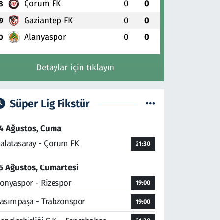
Çorum FK
0
0
8
Gaziantep FK
0
0
9
Alanyaspor
0
0
0
Detaylar için tıklayın
Süper Lig Fikstür
4 Ağustos, Cuma
alatasaray - Çorum FK
21:30
5 Ağustos, Cumartesi
onyaspor - Rizespor
19:00
asımpaşa - Trabzonspor
19:00