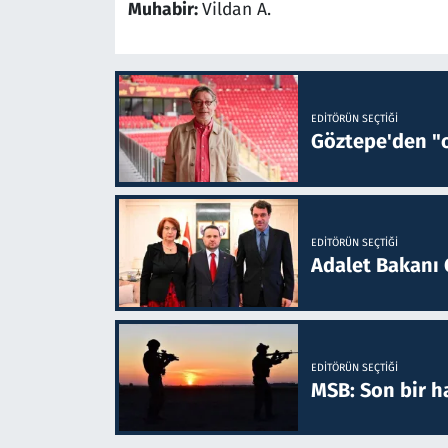
Muhabir:
Vildan A.
EDITÖRÜN SEÇTIĞI
Göztepe'den "o
EDITÖRÜN SEÇTIĞI
Adalet Bakanı 
EDITÖRÜN SEÇTIĞI
MSB: Son bir ha