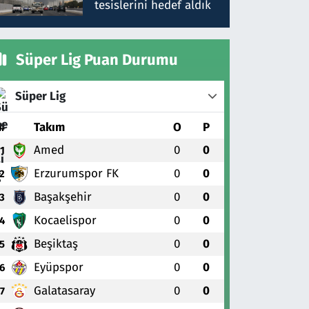
tesislerini hedef aldık
Süper Lig Puan Durumu
Süper Lig
#
Takım
O
P
Amed
0
0
1
Erzurumspor FK
0
0
2
Başakşehir
0
0
3
Kocaelispor
0
0
4
Beşiktaş
0
0
5
Eyüpspor
0
0
6
Galatasaray
0
0
7