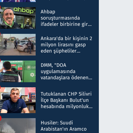
ortaklığının stratejik
nitelikte olduğunu
Ahbap
belirtti
soruşturmasında
ifadeler birbirine girdi:
Dokuz şüphelinin
ifadelerinden ortaya
Ankara'da bir kişinin 2
çıkan tablo şok etti
milyon lirasını gasp
eden şüpheliler
Kırıkkale'de yakalandı
DMM, "DOA
uygulamasında
vatandaşlara ödenen
iade tutarlarının
düşürüldüğü" iddiasını
Tutuklanan CHP Silivri
yalanladı
İlçe Başkanı Bulut'un
hesabında milyonluk
para trafiğine: Patron
talimat verdi, ben
Husiler: Suudi
gönderdim
Arabistan'ın Aramco