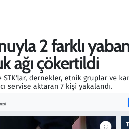
yla 2 farklı yabanc
k ağı çökertildi
STK'lar, dernekler, etnik gruplar ve ka
ncı servise aktaran 7 kişi yakalandı.
RESI