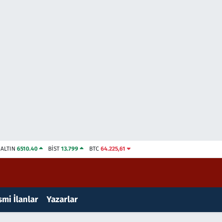
ALTIN
6510.40
BİST
13.799
BTC
64.225,61
mi İlanlar
Yazarlar