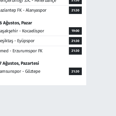
ençlerbirliği S.K. - Fenerbahçe
21:30
aziantep FK - Alanyaspor
21:30
6 Ağustos, Pazar
aşakşehir - Kocaelispor
19:00
eşiktaş - Eyüpspor
21:30
med - Erzurumspor FK
21:30
7 Ağustos, Pazartesi
amsunspor - Göztepe
21:30