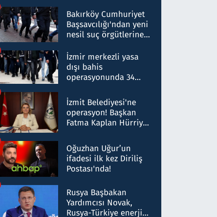
Bakırköy Cumhuriyet
Başsavcılığı'ndan yeni
nesil suç örgütlerine
operasyon: 50 şüpheli
hakkında gözaltı kararı
İzmir merkezli yasa
dışı bahis
operasyonunda 34
gözaltı: Yaklaşık 2
Milyar liralık para
İzmit Belediyesi'ne
trafiği tespit edildi
operasyon! Başkan
Fatma Kaplan Hürriyet
ve eşi gözaltına alındı
Oğuzhan Uğur’un
ifadesi ilk kez Diriliş
Postası'nda!
Rusya Başbakan
Yardımcısı Novak,
Rusya-Türkiye enerji