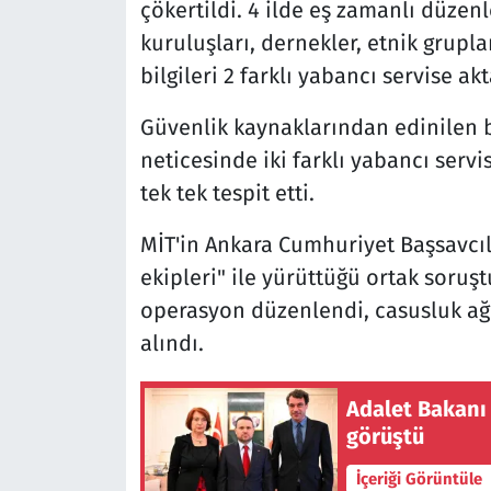
çökertildi. 4 ilde eş zamanlı düzen
kuruluşları, dernekler, etnik grupl
bilgileri 2 farklı yabancı servise ak
Güvenlik kaynaklarından edinilen bi
neticesinde iki farklı yabancı servi
tek tek tespit etti.
MİT'in Ankara Cumhuriyet Başsavcı
ekipleri" ile yürüttüğü ortak soru
operasyon düzenlendi, casusluk ağın
alındı.
Adalet Bakanı
görüştü
İçeriği Görüntüle