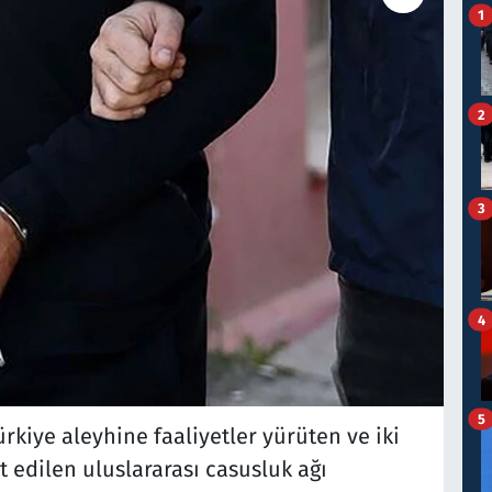
1
2
3
4
5
Türkiye aleyhine faaliyetler yürüten ve iki
it edilen uluslararası casusluk ağı