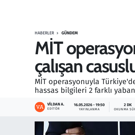
Resmi İlanlar
Rüya Tabirleri
HABERLER
GÜNDEM
MİT operasyonu
Sağlık
çalışan casuslu
Savunma Sanayi
Seçim 2023
MİT operasyonuyla Türkiye'de 
hassas bilgileri 2 farklı yaba
Spor
VILDAN A.
16.05.2026 - 19:50
2 DK
Teknoloji ve Bilim
EDITÖR
YAYINLANMA
OKUNMA SÜ
Televizyon