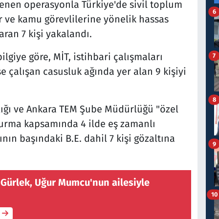
lenen operasyonla Türkiye'de sivil toplum
6
ar ve kamu görevlilerine yönelik hassas
taran 7 kişi yakalandı.
lgiye göre, MİT, istihbari çalışmaları
7
se çalışan casusluk ağında yer alan 9 kişiyi
8
lığı ve Ankara TEM Şube Müdürlüğü "özel
şturma kapsamında 4 ilde eş zamanlı
ın başındaki B.E. dahil 7 kişi gözaltına
9
 Gürlek, Uğur Mumcu'nun ailesiyle
10