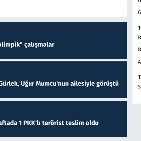
G
G
1
B
limpik" çalışmalar
B
A
1
Gürlek, Uğur Mumcu'nun ailesiyle görüştü
S
ftada 1 PKK'lı terörist teslim oldu