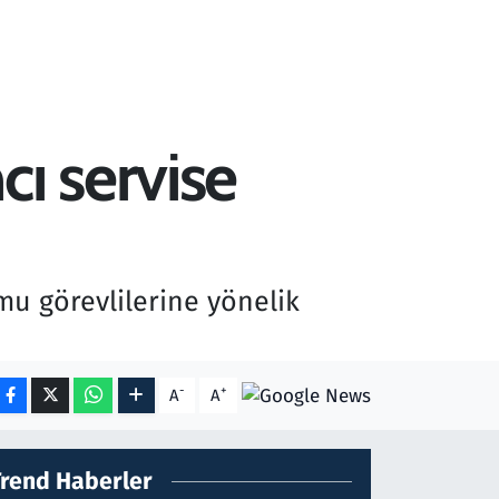
ı servise
mu görevlilerine yönelik
-
+
A
A
Trend Haberler