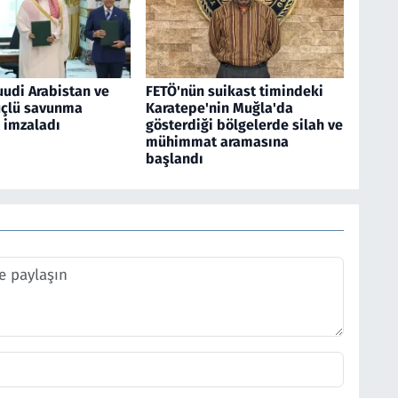
uudi Arabistan ve
FETÖ'nün suikast timindeki
üçlü savunma
Karatepe'nin Muğla'da
 imzaladı
gösterdiği bölgelerde silah ve
mühimmat aramasına
başlandı