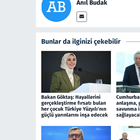
Anıl Budak
Bunlar da ilginizi çekebilir
Bakan Göktaş: Hayallerini
Cumhurbaş
gerçekleştirme fırsatı bulan
anlaşma, 
her çocuk Türkiye Yüzyılı'nın
savunma iş
güçlü yarınlarını inşa edecek
sağlayaca