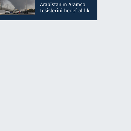
gönderdim
Arabistan'ın Aramco
tesislerini hedef aldık