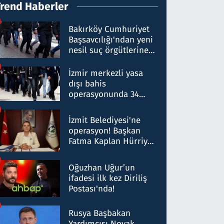
Trend Haberler
Bakırköy Cumhuriyet
Başsavcılığı'ndan yeni
nesil suç örgütlerine
operasyon: 50 şüpheli
hakkında gözaltı kararı
İzmir merkezli yasa
dışı bahis
operasyonunda 34
gözaltı: Yaklaşık 2
Milyar liralık para
İzmit Belediyesi'ne
trafiği tespit edildi
operasyon! Başkan
Fatma Kaplan Hürriyet
ve eşi gözaltına alındı
Oğuzhan Uğur’un
ifadesi ilk kez Diriliş
Postası'nda!
Rusya Başbakan
Yardımcısı Novak,