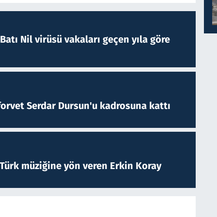
atı Nil virüsü vakaları geçen yıla göre
forvet Serdar Dursun'u kadrosuna kattı
 Türk müziğine yön veren Erkin Koray