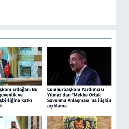
kanı Erdoğan: Bu
Cumhurbaşkanı Yardımcısı
güvenlik ve
Yılmaz'dan "Mekke Ortak
birliğine katkı
Savunma Anlaşması"na ilişkin
k
açıklama