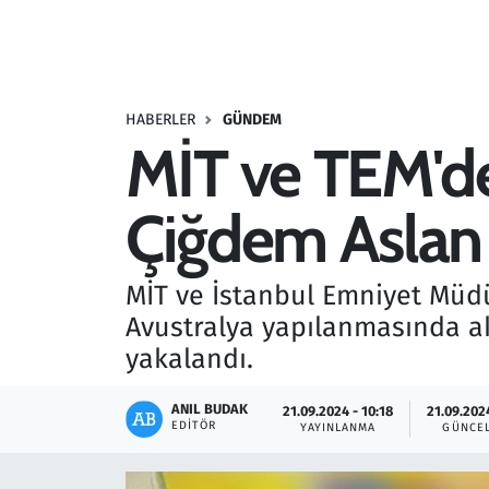
Resmi İlanlar
Rüya Tabirleri
HABERLER
GÜNDEM
MİT ve TEM'd
Sağlık
Çiğdem Aslan
Savunma Sanayi
Seçim 2023
MİT ve İstanbul Emniyet Mü
Avustralya yapılanmasında ak
Spor
yakalandı.
Teknoloji ve Bilim
ANIL BUDAK
21.09.2024 - 10:18
21.09.2024
EDITÖR
YAYINLANMA
GÜNCE
Televizyon