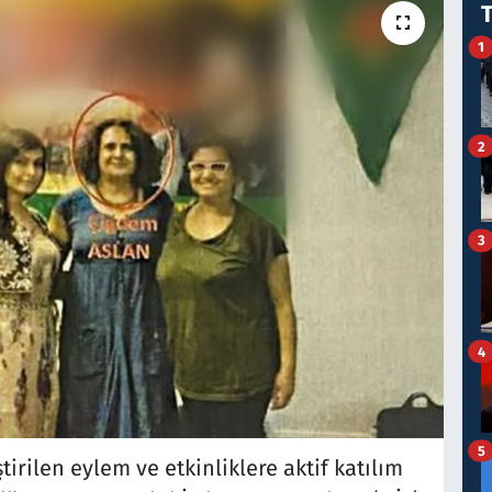
1
2
3
4
5
irilen eylem ve etkinliklere aktif katılım