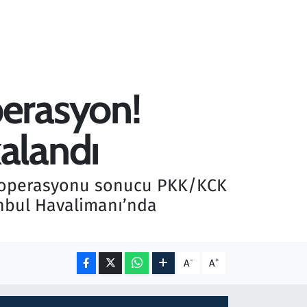
erasyon!
alandı
k operasyonu sonucu PKK/KCK
anbul Havalimanı’nda
-
+
A
A