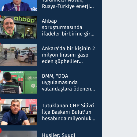
Rusya-Türkiye enerji
ortaklığının stratejik
nitelikte olduğunu
Ahbap
belirtti
soruşturmasında
ifadeler birbirine girdi:
Dokuz şüphelinin
ifadelerinden ortaya
Ankara'da bir kişinin 2
çıkan tablo şok etti
milyon lirasını gasp
eden şüpheliler
Kırıkkale'de yakalandı
DMM, "DOA
uygulamasında
vatandaşlara ödenen
iade tutarlarının
düşürüldüğü" iddiasını
Tutuklanan CHP Silivri
yalanladı
İlçe Başkanı Bulut'un
hesabında milyonluk
para trafiğine: Patron
talimat verdi, ben
Husiler: Suudi