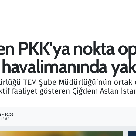
en PKK'ya nokta op
 havalimanında yak
dürlüğü TEM Şube Müdürlüğü’nün orta
tif faaliyet gösteren Çiğdem Aslan İst
 - 10:53
LLEME