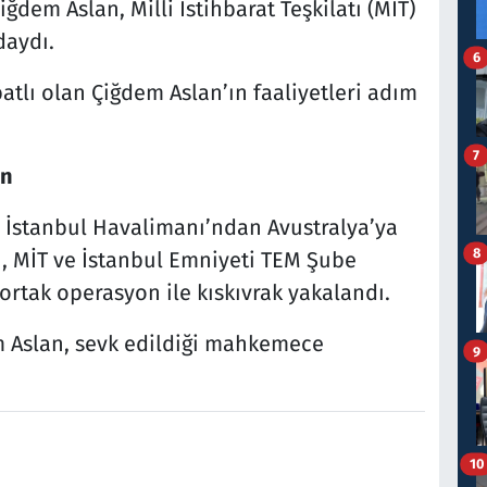
iğdem Aslan, Milli İstihbarat Teşkilatı (MİT)
daydı.
6
batlı olan Çiğdem Aslan’ın faaliyetleri adım
7
on
 İstanbul Havalimanı’ndan Avustralya’ya
8
n, MİT ve İstanbul Emniyeti TEM Şube
rtak operasyon ile kıskıvrak yakalandı.
m Aslan, sevk edildiği mahkemece
9
10