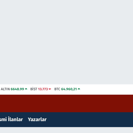
ALTIN
6648.99
BİST
13.773
BTC
64.960,21
mi İlanlar
Yazarlar