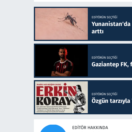
EDITÖRÜN SEÇTIĞI
Yunanistan'da B
arttı
EDITÖRÜN SEÇTIĞI
Gaziantep FK, 
EDITÖRÜN SEÇTIĞI
Özgün tarzıyla
EDITÖR HAKKINDA