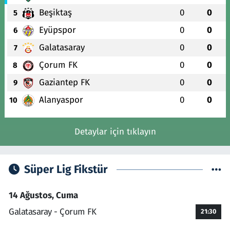
Beşiktaş
0
0
5
Eyüpspor
0
0
6
Galatasaray
0
0
7
Çorum FK
0
0
8
Gaziantep FK
0
0
9
Alanyaspor
0
0
10
Detaylar için tıklayın
Süper Lig Fikstür
14 Ağustos, Cuma
Galatasaray - Çorum FK
21:30