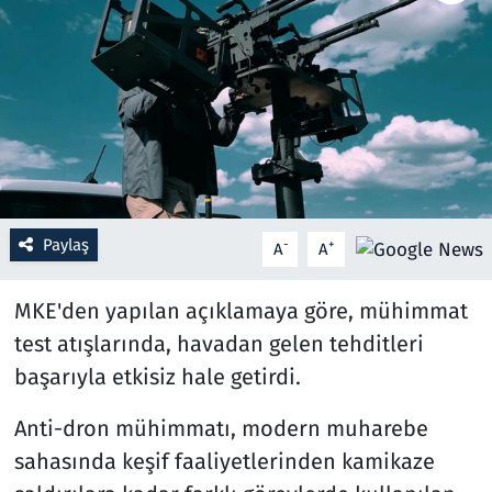
Resmi İlanlar
Rüya Tabirleri
Sağlık
Savunma Sanayi
Paylaş
-
+
A
A
Seçim 2023
MKE'den yapılan açıklamaya göre, mühimmat
Spor
test atışlarında, havadan gelen tehditleri
başarıyla etkisiz hale getirdi.
Teknoloji ve Bilim
Anti-dron mühimmatı, modern muharebe
Televizyon
sahasında keşif faaliyetlerinden kamikaze