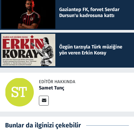
Gaziantep FK, forvet Serdar
Dursun'u kadrosuna kattı
Özgün tarzıyla Türk müziğine
yön veren Erkin Koray
EDITÖR HAKKINDA
Samet Tunç
Bunlar da ilginizi çekebilir