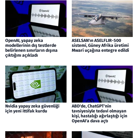
OpenAI, yapay zeka
ASELSAN'ın ASELFLIR-500
modellerinin dış testlerde
sistemi, Güney Afrika üretimi
belirlenen sınırların dışına
Mwari uçağına entegre edildi
çıktığını açıkladı
Nvidia yapay zeka güvenliği
ABD'de, ChatGPT'nin
için yeni ittifak kurdu
tavsiyesiyle tedavi olmayan
kişi, hastalığı ağırlaştığı için
OpenAI'a dava açtı