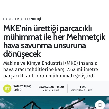
Gündem
HABERLER
TEKNOLOJI
Haber
MKE'nin ürettiği parçacıklı
Kültür Sanat
mühimmat ile her Mehmetçik
hava savunma unsuruna
Kurumsal Haberler
dönüşecek
Lezzet Durağı
Makine ve Kimya Endüstrisi (MKE) insansız
hava aracı tehditlerine karşı 7.62 milimetre
Memur ve Kamu
parçacıklı anti-dron mühimmatı geliştirdi.
Otomobil
SAMET TUNÇ
25.06.2026 - 15:20
1 DK
EDITÖR
YAYINLANMA
OKUNMA SÜRESI
Oyun
Ramazan