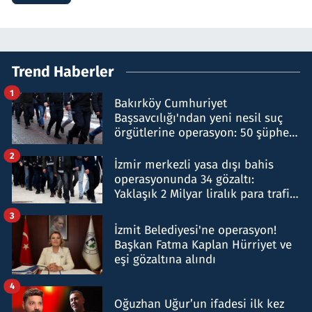
Trend Haberler
1
Bakırköy Cumhuriyet
Başsavcılığı'ndan yeni nesil suç
örgütlerine operasyon: 50 şüpheli
hakkında gözaltı kararı
2
İzmir merkezli yasa dışı bahis
operasyonunda 34 gözaltı:
Yaklaşık 2 Milyar liralık para trafiği
tespit edildi
3
İzmit Belediyesi'ne operasyon!
Başkan Fatma Kaplan Hürriyet ve
eşi gözaltına alındı
4
Oğuzhan Uğur’un ifadesi ilk kez