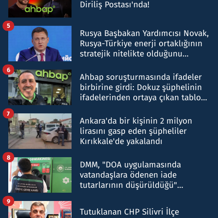
Diriliş Postası'nda!
5
Rusya Başbakan Yardımcısı Novak,
Rusya-Türkiye enerji ortaklığının
stratejik nitelikte olduğunu
belirtti
6
Ahbap soruşturmasında ifadeler
birbirine girdi: Dokuz şüphelinin
ifadelerinden ortaya çıkan tablo
şok etti
7
Ankara'da bir kişinin 2 milyon
lirasını gasp eden şüpheliler
Kırıkkale'de yakalandı
8
DMM, "DOA uygulamasında
vatandaşlara ödenen iade
tutarlarının düşürüldüğü"
iddiasını yalanladı
9
Tutuklanan CHP Silivri İlçe