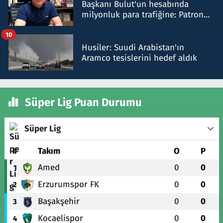
Başkanı Bulut'un hesabında
milyonluk para trafiğine: Patron
talimat verdi, ben gönderdim
10
Husiler: Suudi Arabistan'ın
Aramco tesislerini hedef aldık
Süper Lig Puan Durumu
Süper Lig
#
Takım
O
P
Amed
0
0
1
Erzurumspor FK
0
0
2
Başakşehir
0
0
3
Kocaelispor
0
0
4