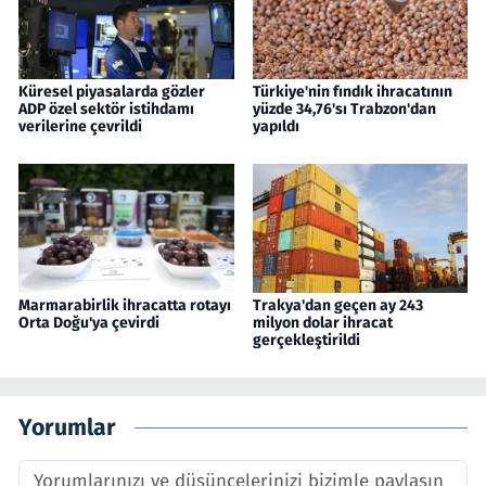
Küresel piyasalarda gözler
Türkiye'nin fındık ihracatının
ADP özel sektör istihdamı
yüzde 34,76'sı Trabzon'dan
verilerine çevrildi
yapıldı
Marmarabirlik ihracatta rotayı
Trakya'dan geçen ay 243
Orta Doğu'ya çevirdi
milyon dolar ihracat
gerçekleştirildi
Yorumlar