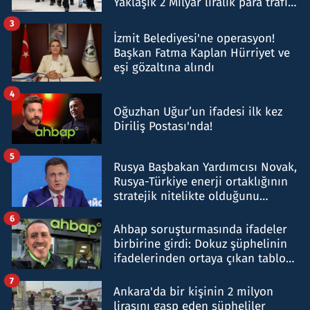
Yaklaşık 2 Milyar liralık para trafiği
tespit edildi
3
İzmit Belediyesi'ne operasyon!
Başkan Fatma Kaplan Hürriyet ve
eşi gözaltına alındı
4
Oğuzhan Uğur’un ifadesi ilk kez
Diriliş Postası'nda!
5
Rusya Başbakan Yardımcısı Novak,
Rusya-Türkiye enerji ortaklığının
stratejik nitelikte olduğunu
belirtti
6
Ahbap soruşturmasında ifadeler
birbirine girdi: Dokuz şüphelinin
ifadelerinden ortaya çıkan tablo
şok etti
7
Ankara'da bir kişinin 2 milyon
lirasını gasp eden şüpheliler