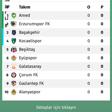
#
Takım
O
P
Amed
0
0
1
Erzurumspor FK
0
0
2
Başakşehir
0
0
3
Kocaelispor
0
0
4
Beşiktaş
0
0
5
Eyüpspor
0
0
6
Galatasaray
0
0
7
Çorum FK
0
0
8
Gaziantep FK
0
0
9
Alanyaspor
0
0
10
Detaylar için tıklayın