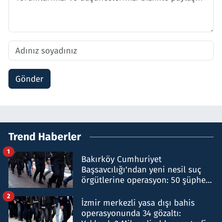
Gönder
Trend Haberler
1
Bakırköy Cumhuriyet
Başsavcılığı'ndan yeni nesil suç
örgütlerine operasyon: 50 şüpheli
hakkında gözaltı kararı
2
İzmir merkezli yasa dışı bahis
operasyonunda 34 gözaltı: