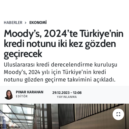
Gündem
HABERLER
EKONOMI
Haber
Moody’s, 2024’te Türkiye’nin
Kültür Sanat
kredi notunu iki kez gözden
geçirecek
Kurumsal Haberler
Uluslararası kredi derecelendirme kuruluşu
Lezzet Durağı
Moody’s, 2024 yılı için Türkiye’nin kredi
notunu gözden geçirme takvimini açıkladı.
Memur ve Kamu
PINAR KARAHAN
29.12.2023 - 12:08
EDITÖR
YAYINLANMA
Otomobil
Oyun
Ramazan