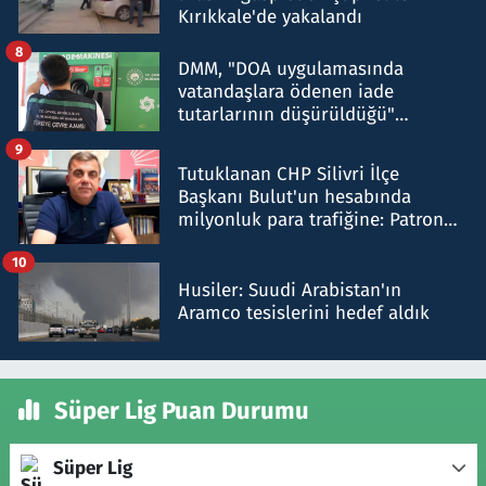
Kırıkkale'de yakalandı
8
DMM, "DOA uygulamasında
vatandaşlara ödenen iade
tutarlarının düşürüldüğü"
iddiasını yalanladı
9
Tutuklanan CHP Silivri İlçe
Başkanı Bulut'un hesabında
milyonluk para trafiğine: Patron
talimat verdi, ben gönderdim
10
Husiler: Suudi Arabistan'ın
Aramco tesislerini hedef aldık
Süper Lig Puan Durumu
Süper Lig