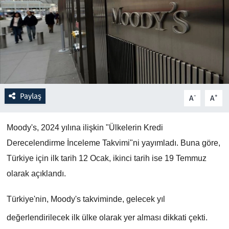
Resmi İlanlar
Rüya Tabirleri
Sağlık
Paylaş
-
+
A
A
Savunma Sanayi
Seçim 2023
Moody's, 2024 yılına ilişkin "Ülkelerin Kredi 
Derecelendirme İnceleme Takvimi"ni yayımladı. Buna göre, 
Spor
Türkiye için ilk tarih 12 Ocak, ikinci tarih ise 19 Temmuz 
olarak açıklandı.
Teknoloji ve Bilim
Türkiye'nin, Moody's takviminde, gelecek yıl 
Televizyon
değerlendirilecek ilk ülke olarak yer alması dikkati çekti.