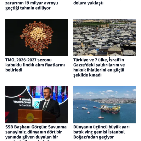
zararının 19 milyar avroyu
dolara yaklaştı
geçtiği tahmin ediliyor
TMO, 2026-2027 sezonu
Türkiye ve 7 ülke, İsrail'in
kabuklu fındık alım fiyatlarını
Gazze'deki saldırılarını ve
belirledi
hukuk ihlallerini en güçlü
şekilde kınadı
SSB Başkanı Görgün: Savunma
Dünyanın üçüncü büyük yarı
sanayimiz, dünyanın dört bir
batık vinç gemisi İstanbul
yanında güven duyulan bir
Boğazı'ndan geçiyor