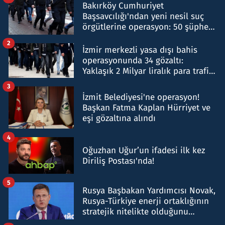
Bakırköy Cumhuriyet
Başsavcılığı'ndan yeni nesil suç
örgütlerine operasyon: 50 şüpheli
hakkında gözaltı kararı
2
İzmir merkezli yasa dışı bahis
operasyonunda 34 gözaltı:
Yaklaşık 2 Milyar liralık para trafiği
tespit edildi
3
İzmit Belediyesi'ne operasyon!
Başkan Fatma Kaplan Hürriyet ve
eşi gözaltına alındı
4
Oğuzhan Uğur’un ifadesi ilk kez
Diriliş Postası'nda!
5
Rusya Başbakan Yardımcısı Novak,
Rusya-Türkiye enerji ortaklığının
stratejik nitelikte olduğunu
belirtti