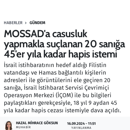
Gündem
HABERLER
GÜNDEM
Haber
MOSSAD'a casusluk
Kültür Sanat
yapmakla suçlanan 20 sanığa
45'er yıla kadar hapis istemi
Kurumsal Haberler
İsrail istihbaratının hedef aldığı Filistin
Lezzet Durağı
vatandaşı ve Hamas bağlantılı kişilerin
adresleri ile görüntülerini ele geçiren 20
Memur ve Kamu
sanığa, İsrail İstihbarat Servisi Çevrimiçi
Operasyon Merkezi (İÇOM) ile bu bilgileri
Otomobil
paylaştıkları gerekçesiyle, 18 yıl 9 aydan 45
yıla kadar hapis cezası istemiyle dava açıldı.
Oyun
HAZAL MIHRACE GÖKSUN
16.09.2024 - 11:51
MUHABIR
Ramazan
YAYINLANMA