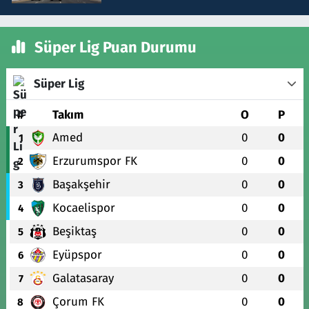
Süper Lig Puan Durumu
Süper Lig
#
Takım
O
P
Amed
0
0
1
Erzurumspor FK
0
0
2
Başakşehir
0
0
3
Kocaelispor
0
0
4
Beşiktaş
0
0
5
Eyüpspor
0
0
6
Galatasaray
0
0
7
Çorum FK
0
0
8