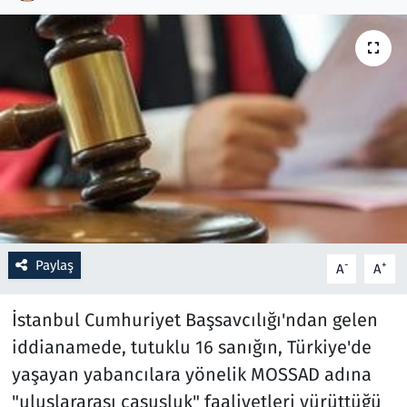
Resmi İlanlar
Rüya Tabirleri
Sağlık
Savunma Sanayi
Seçim 2023
Paylaş
-
+
A
A
Spor
İstanbul Cumhuriyet Başsavcılığı'ndan gelen
Teknoloji ve Bilim
iddianamede, tutuklu 16 sanığın, Türkiye'de
Televizyon
yaşayan yabancılara yönelik MOSSAD adına
"uluslararası casusluk" faaliyetleri yürüttüğü