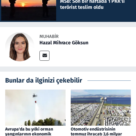
MSB: Son bir haftada 1 PKK'lı
terörist teslim oldu
MUHABIR
Hazal Mihrace Göksun
Bunlar da ilginizi çekebilir
Avrupa'da bu yılki orman
Otomotiv endüstrisinin
yangınlarının ekonomik
temmuz ihracatı 3,6 milyar