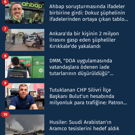
6
Ahbap soruşturmasında ifadeler
birbirine girdi: Dokuz şüphelinin
ifadelerinden ortaya çıkan tablo
şok etti
7
Ankara'da bir kişinin 2 milyon
lirasını gasp eden şüpheliler
Kırıkkale'de yakalandı
8
DMM, "DOA uygulamasında
vatandaşlara ödenen iade
tutarlarının düşürüldüğü"
iddiasını yalanladı
9
Tutuklanan CHP Silivri İlçe
Başkanı Bulut'un hesabında
milyonluk para trafiğine: Patron
talimat verdi, ben gönderdim
10
Husiler: Suudi Arabistan'ın
Aramco tesislerini hedef aldık