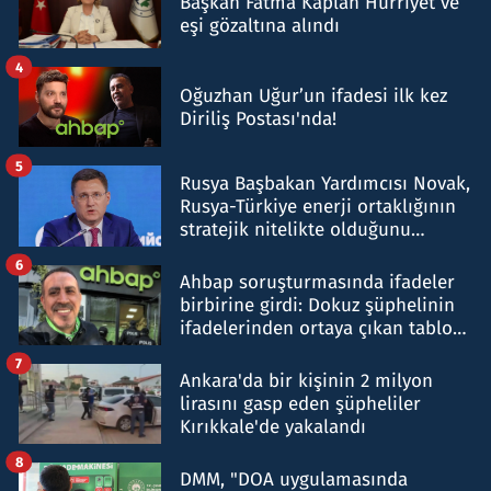
Başkan Fatma Kaplan Hürriyet ve
eşi gözaltına alındı
4
Oğuzhan Uğur’un ifadesi ilk kez
Diriliş Postası'nda!
5
Rusya Başbakan Yardımcısı Novak,
Rusya-Türkiye enerji ortaklığının
stratejik nitelikte olduğunu
belirtti
6
Ahbap soruşturmasında ifadeler
birbirine girdi: Dokuz şüphelinin
ifadelerinden ortaya çıkan tablo
şok etti
7
Ankara'da bir kişinin 2 milyon
lirasını gasp eden şüpheliler
Kırıkkale'de yakalandı
8
DMM, "DOA uygulamasında