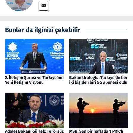
Bunlar da ilginizi çekebilir
2. İletişim Şurası ve Türkiye'nin
Bakan Uraloğlu: Türkiye’de her
Yeni İletişim Vizyonu
iki kişiden biri 5G abonesi oldu
Adalet Bakanı Gürlek: Terörsüz
MSB: Son bir haftada 1 PKK'lı