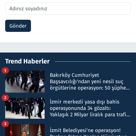
Gönder
Trend Haberler
1
Bakırköy Cumhuriyet
Başsavcılığı'ndan yeni nesil suç
örgütlerine operasyon: 50 şüpheli
hakkında gözaltı kararı
2
İzmir merkezli yasa dışı bahis
operasyonunda 34 gözaltı:
Yaklaşık 2 Milyar liralık para trafiği
tespit edildi
3
İzmit Belediyesi'ne operasyon!