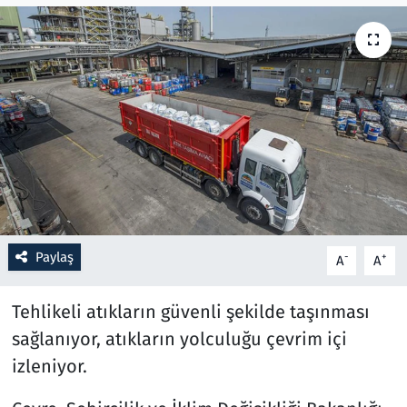
Resmi İlanlar
Rüya Tabirleri
Sağlık
Savunma Sanayi
Seçim 2023
Paylaş
-
+
A
A
Spor
Tehlikeli atıkların güvenli şekilde taşınması
Teknoloji ve Bilim
sağlanıyor, atıkların yolculuğu çevrim içi
izleniyor.
Televizyon