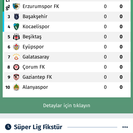
Erzurumspor FK
0
0
2
Başakşehir
0
0
3
Kocaelispor
0
0
4
Beşiktaş
0
0
5
Eyüpspor
0
0
6
Galatasaray
0
0
7
Çorum FK
0
0
8
Gaziantep FK
0
0
9
Alanyaspor
0
0
10
Detaylar için tıklayın
Süper Lig Fikstür