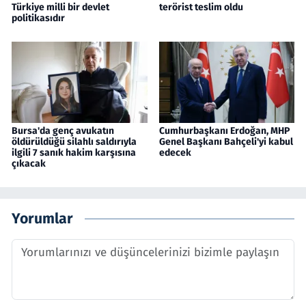
Türkiye milli bir devlet
terörist teslim oldu
politikasıdır
Bursa'da genç avukatın
Cumhurbaşkanı Erdoğan, MHP
öldürüldüğü silahlı saldırıyla
Genel Başkanı Bahçeli'yi kabul
ilgili 7 sanık hakim karşısına
edecek
çıkacak
Yorumlar