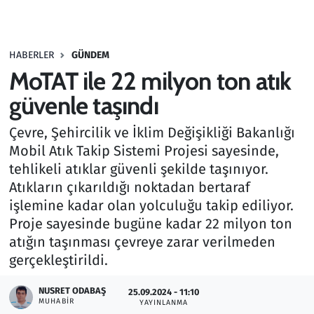
Gündem
HABERLER
GÜNDEM
Haber
MoTAT ile 22 milyon ton atık
Kültür Sanat
güvenle taşındı
Çevre, Şehircilik ve İklim Değişikliği Bakanlığı
Kurumsal Haberler
Mobil Atık Takip Sistemi Projesi sayesinde,
tehlikeli atıklar güvenli şekilde taşınıyor.
Lezzet Durağı
Atıkların çıkarıldığı noktadan bertaraf
Memur ve Kamu
işlemine kadar olan yolculuğu takip ediliyor.
Proje sayesinde bugüne kadar 22 milyon ton
Otomobil
atığın taşınması çevreye zarar verilmeden
gerçekleştirildi.
Oyun
NUSRET ODABAŞ
25.09.2024 - 11:10
MUHABIR
YAYINLANMA
Ramazan