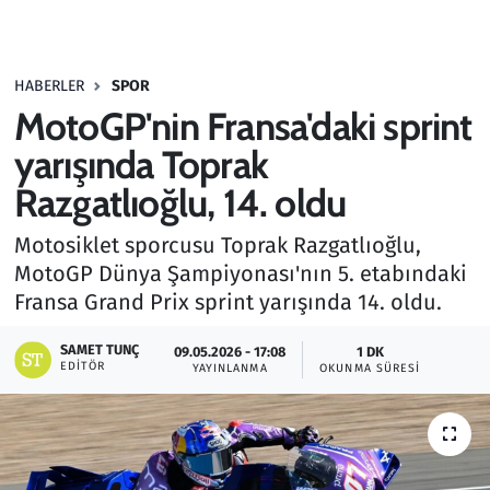
Gündem
HABERLER
SPOR
Haber
MotoGP'nin Fransa'daki sprint
Kültür Sanat
yarışında Toprak
Razgatlıoğlu, 14. oldu
Kurumsal Haberler
Motosiklet sporcusu Toprak Razgatlıoğlu,
Lezzet Durağı
MotoGP Dünya Şampiyonası'nın 5. etabındaki
Fransa Grand Prix sprint yarışında 14. oldu.
Memur ve Kamu
SAMET TUNÇ
09.05.2026 - 17:08
1 DK
EDITÖR
YAYINLANMA
OKUNMA SÜRESI
Otomobil
Oyun
Ramazan