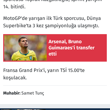
14. bitirdi.
MotoGP'de yarışan ilk Türk sporcusu, Dünya
Superbike'ta 3 kez şampiyonluğa ulaşmıştı.
Arsenal, Bruno
Guimaraes'i transfer
etti
Fransa Grand Prix'i, yarın TSİ 15.00'te
koşulacak.
Muhabir:
Samet Tunç