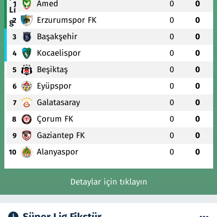
Amed
0
0
1
Erzurumspor FK
0
0
2
Başakşehir
0
0
3
Kocaelispor
0
0
4
Beşiktaş
0
0
5
Eyüpspor
0
0
6
Galatasaray
0
0
7
Çorum FK
0
0
8
Gaziantep FK
0
0
9
Alanyaspor
0
0
10
Detaylar için tıklayın