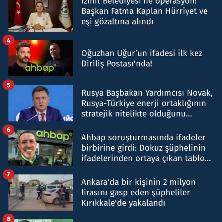
İzmit Belediyesi'ne operasyon!
Başkan Fatma Kaplan Hürriyet ve
eşi gözaltına alındı
4
Oğuzhan Uğur’un ifadesi ilk kez
Diriliş Postası'nda!
5
Rusya Başbakan Yardımcısı Novak,
Rusya-Türkiye enerji ortaklığının
stratejik nitelikte olduğunu
belirtti
6
Ahbap soruşturmasında ifadeler
birbirine girdi: Dokuz şüphelinin
ifadelerinden ortaya çıkan tablo
şok etti
7
Ankara'da bir kişinin 2 milyon
lirasını gasp eden şüpheliler
Kırıkkale'de yakalandı
8