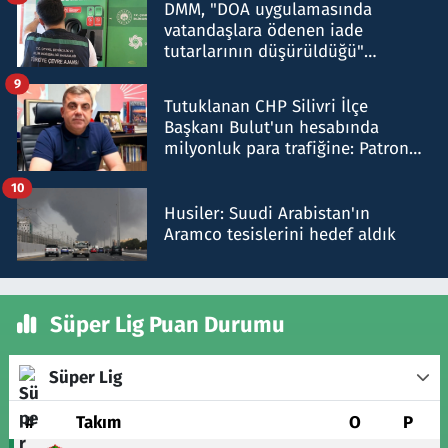
DMM, "DOA uygulamasında
vatandaşlara ödenen iade
tutarlarının düşürüldüğü"
iddiasını yalanladı
9
Tutuklanan CHP Silivri İlçe
Başkanı Bulut'un hesabında
milyonluk para trafiğine: Patron
talimat verdi, ben gönderdim
10
Husiler: Suudi Arabistan'ın
Aramco tesislerini hedef aldık
Süper Lig Puan Durumu
Süper Lig
#
Takım
O
P