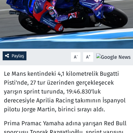
Resmi İlanlar
Rüya Tabirleri
Sağlık
Paylaş
-
+
A
A
Savunma Sanayi
Le Mans kentindeki 4,1 kilometrelik Bugatti
Seçim 2023
Pisti'nde, 27 tur üzerinden gerçekleşecek
Spor
yarışın sprint turunda, 19:46.830'luk
derecesiyle Aprilia Racing takımının İspanyol
Teknoloji ve Bilim
pilotu Jorge Martin, birinci sırayı aldı.
Televizyon
Prima Pramac Yamaha adına yarışan Red Bull
sporcusu Toprak Razgatlıoğlu, sprint yarışını