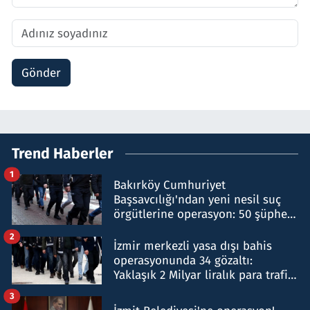
Gönder
Trend Haberler
1
Bakırköy Cumhuriyet
Başsavcılığı'ndan yeni nesil suç
örgütlerine operasyon: 50 şüpheli
hakkında gözaltı kararı
2
İzmir merkezli yasa dışı bahis
operasyonunda 34 gözaltı:
Yaklaşık 2 Milyar liralık para trafiği
tespit edildi
3