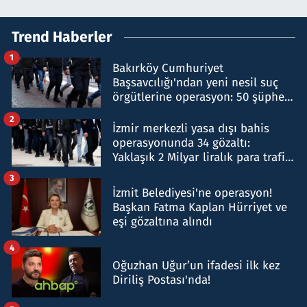
Trend Haberler
1
Bakırköy Cumhuriyet
Başsavcılığı'ndan yeni nesil suç
örgütlerine operasyon: 50 şüpheli
hakkında gözaltı kararı
2
İzmir merkezli yasa dışı bahis
operasyonunda 34 gözaltı:
Yaklaşık 2 Milyar liralık para trafiği
tespit edildi
3
İzmit Belediyesi'ne operasyon!
Başkan Fatma Kaplan Hürriyet ve
eşi gözaltına alındı
4
Oğuzhan Uğur’un ifadesi ilk kez
Diriliş Postası'nda!