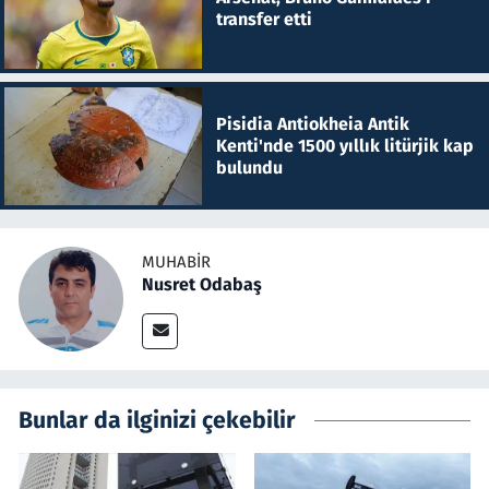
transfer etti
Pisidia Antiokheia Antik
Kenti'nde 1500 yıllık litürjik kap
bulundu
MUHABIR
Nusret Odabaş
Bunlar da ilginizi çekebilir