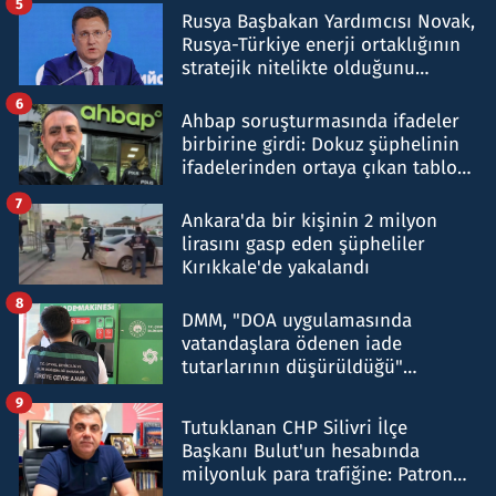
5
Rusya Başbakan Yardımcısı Novak,
Rusya-Türkiye enerji ortaklığının
stratejik nitelikte olduğunu
belirtti
6
Ahbap soruşturmasında ifadeler
birbirine girdi: Dokuz şüphelinin
ifadelerinden ortaya çıkan tablo
şok etti
7
Ankara'da bir kişinin 2 milyon
lirasını gasp eden şüpheliler
Kırıkkale'de yakalandı
8
DMM, "DOA uygulamasında
vatandaşlara ödenen iade
tutarlarının düşürüldüğü"
iddiasını yalanladı
9
Tutuklanan CHP Silivri İlçe
Başkanı Bulut'un hesabında
milyonluk para trafiğine: Patron