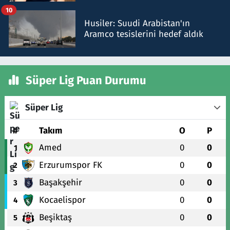
talimat verdi, ben gönderdim
10
Husiler: Suudi Arabistan'ın
Aramco tesislerini hedef aldık
Süper Lig Puan Durumu
Süper Lig
#
Takım
O
P
Amed
0
0
1
Erzurumspor FK
0
0
2
Başakşehir
0
0
3
Kocaelispor
0
0
4
Beşiktaş
0
0
5