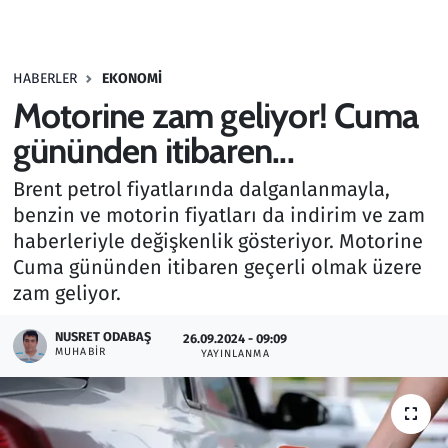
Gündem
HABERLER
EKONOMI
Haber
Motorine zam geliyor! Cuma
Kültür Sanat
gününden itibaren...
Brent petrol fiyatlarında dalganlanmayla,
Kurumsal Haberler
benzin ve motorin fiyatları da indirim ve zam
haberleriyle değişkenlik gösteriyor. Motorine
Lezzet Durağı
Cuma gününden itibaren geçerli olmak üzere
Memur ve Kamu
zam geliyor.
NUSRET ODABAŞ
Otomobil
26.09.2024 - 09:09
MUHABIR
YAYINLANMA
Oyun
Ramazan