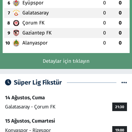
Eyüpspor
0
0
6
Galatasaray
0
0
7
Çorum FK
0
0
8
Gaziantep FK
0
0
9
Alanyaspor
0
0
10
Detaylar için tıklayın
Süper Lig Fikstür
14 Ağustos, Cuma
Galatasaray - Çorum FK
21:30
15 Ağustos, Cumartesi
Konyaspor - Rizespor
19:00