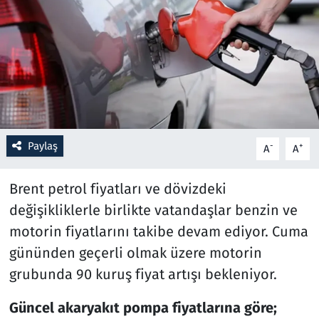
Resmi İlanlar
Rüya Tabirleri
Sağlık
Savunma Sanayi
Paylaş
-
+
A
A
Seçim 2023
Brent petrol fiyatları ve dövizdeki
değişikliklerle birlikte vatandaşlar benzin ve
Spor
motorin fiyatlarını takibe devam ediyor. Cuma
Teknoloji ve Bilim
gününden geçerli olmak üzere motorin
grubunda 90 kuruş fiyat artışı bekleniyor.
Televizyon
Güncel akaryakıt pompa fiyatlarına göre;