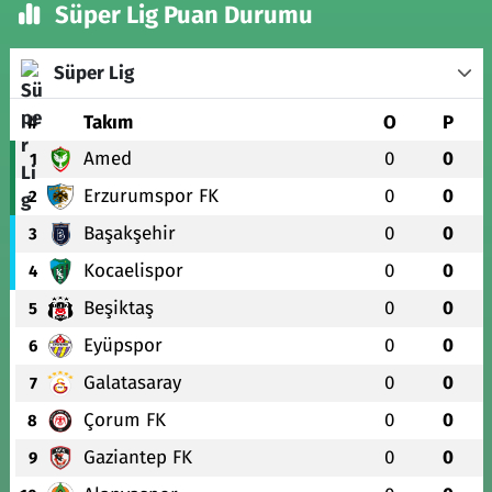
Süper Lig Puan Durumu
Süper Lig
#
Takım
O
P
Amed
0
0
1
Erzurumspor FK
0
0
2
Başakşehir
0
0
3
Kocaelispor
0
0
4
Beşiktaş
0
0
5
Eyüpspor
0
0
6
Galatasaray
0
0
7
Çorum FK
0
0
8
Gaziantep FK
0
0
9