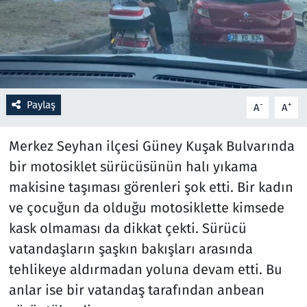
Resmi İlanlar
Rüya Tabirleri
Sağlık
Paylaş
-
+
A
A
Savunma Sanayi
Merkez Seyhan ilçesi Güney Kuşak Bulvarında
bir motosiklet sürücüsünün halı yıkama
Seçim 2023
makisine taşıması görenleri şok etti. Bir kadın
ve çocuğun da olduğu motosiklette kimsede
Spor
kask olmaması da dikkat çekti. Sürücü
Teknoloji ve Bilim
vatandaşların şaşkın bakışları arasında
tehlikeye aldırmadan yoluna devam etti. Bu
Televizyon
anlar ise bir vatandaş tarafından anbean