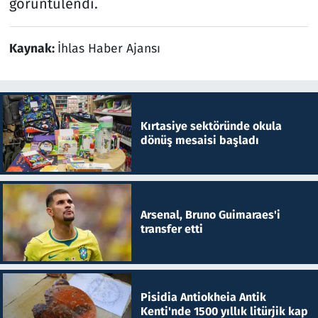
görüntülendi.
Kaynak:
İhlas Haber Ajansı
Kırtasiye sektöründe okula
dönüş mesaisi başladı
Arsenal, Bruno Guimaraes'i
transfer etti
Pisidia Antiokheia Antik
Kenti'nde 1500 yıllık litürjik kap