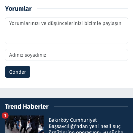
Yorumlar
Gönder
Trend Haberler
1
Bakırköy Cumhuriyet
Başsavcılığı'ndan yeni nesil suç
örgütlerine operasyon: 50 şüpheli