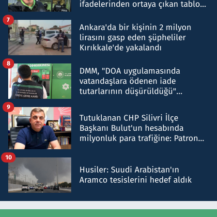
ifadelerinden ortaya çıkan tablo
şok etti
7
Ankara'da bir kişinin 2 milyon
lirasını gasp eden şüpheliler
Kırıkkale'de yakalandı
8
DMM, "DOA uygulamasında
vatandaşlara ödenen iade
tutarlarının düşürüldüğü"
iddiasını yalanladı
9
Tutuklanan CHP Silivri İlçe
Başkanı Bulut'un hesabında
milyonluk para trafiğine: Patron
talimat verdi, ben gönderdim
10
Husiler: Suudi Arabistan'ın
Aramco tesislerini hedef aldık