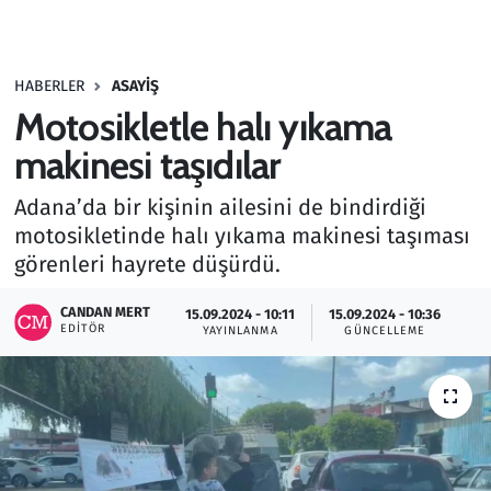
Gündem
HABERLER
ASAYIŞ
Haber
Motosikletle halı yıkama
Kültür Sanat
makinesi taşıdılar
Adana’da bir kişinin ailesini de bindirdiği
Kurumsal Haberler
motosikletinde halı yıkama makinesi taşıması
görenleri hayrete düşürdü.
Lezzet Durağı
CANDAN MERT
15.09.2024 - 10:11
15.09.2024 - 10:36
Memur ve Kamu
EDITÖR
YAYINLANMA
GÜNCELLEME
Otomobil
Oyun
Ramazan