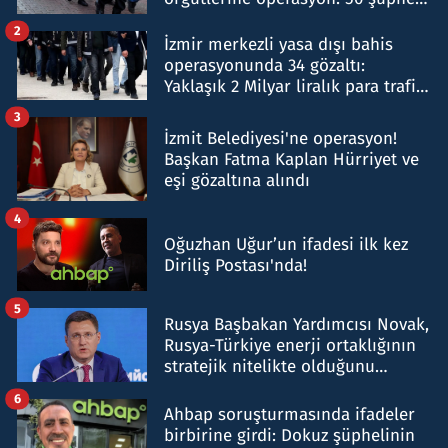
hakkında gözaltı kararı
2
İzmir merkezli yasa dışı bahis
operasyonunda 34 gözaltı:
Yaklaşık 2 Milyar liralık para trafiği
tespit edildi
3
İzmit Belediyesi'ne operasyon!
Başkan Fatma Kaplan Hürriyet ve
eşi gözaltına alındı
4
Oğuzhan Uğur’un ifadesi ilk kez
Diriliş Postası'nda!
5
Rusya Başbakan Yardımcısı Novak,
Rusya-Türkiye enerji ortaklığının
stratejik nitelikte olduğunu
belirtti
6
Ahbap soruşturmasında ifadeler
birbirine girdi: Dokuz şüphelinin