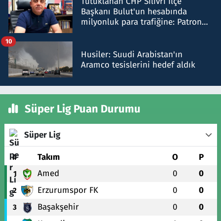
Tutuklanan CHP Silivri İlçe
Başkanı Bulut'un hesabında
milyonluk para trafiğine: Patron
talimat verdi, ben gönderdim
10
Husiler: Suudi Arabistan'ın
Aramco tesislerini hedef aldık
Süper Lig Puan Durumu
Süper Lig
#
Takım
O
P
Amed
0
0
1
Erzurumspor FK
0
0
2
Başakşehir
0
0
3