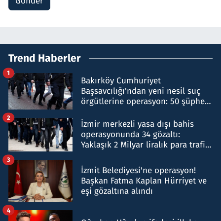
Gönder
Trend Haberler
1
Bakırköy Cumhuriyet
Başsavcılığı'ndan yeni nesil suç
örgütlerine operasyon: 50 şüpheli
hakkında gözaltı kararı
2
İzmir merkezli yasa dışı bahis
operasyonunda 34 gözaltı:
Yaklaşık 2 Milyar liralık para trafiği
tespit edildi
3
İzmit Belediyesi'ne operasyon!
Başkan Fatma Kaplan Hürriyet ve
eşi gözaltına alındı
4