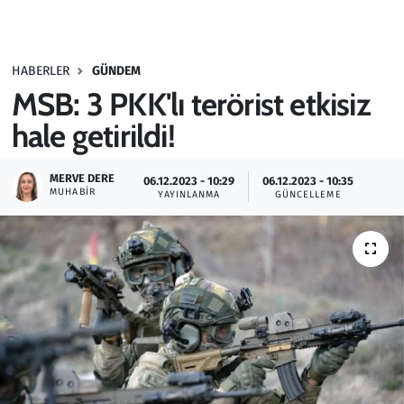
Gündem
HABERLER
GÜNDEM
Haber
MSB: 3 PKK'lı terörist etkisiz
Kültür Sanat
hale getirildi!
Kurumsal Haberler
MERVE DERE
06.12.2023 - 10:29
06.12.2023 - 10:35
MUHABIR
YAYINLANMA
GÜNCELLEME
Lezzet Durağı
Memur ve Kamu
Otomobil
Oyun
Ramazan