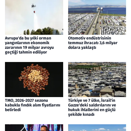
Avrupa'da bu yılki orman
Otomotiv endüstrisinin
yangınlarının ekonomik
temmuz ihracatı 3,6 milyar
zararının 19 milyar avroyu
dolara yaklaştı
geçtiği tahmin ediliyor
TMO, 2026-2027 sezonu
Türkiye ve 7 ülke, İsrail'in
kabuklu fındık alım fiyatlarını
Gazze'deki saldırılarını ve
belirledi
hukuk ihlallerini en güçlü
şekilde kınadı