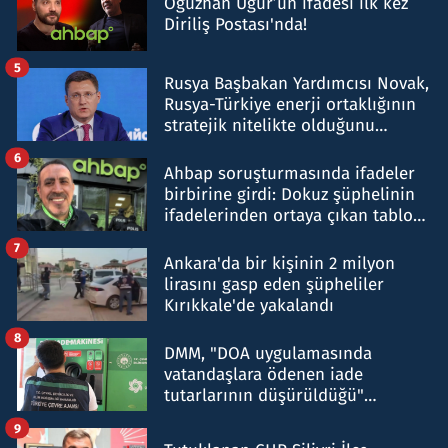
Oğuzhan Uğur’un ifadesi ilk kez
Diriliş Postası'nda!
5
Rusya Başbakan Yardımcısı Novak,
Rusya-Türkiye enerji ortaklığının
stratejik nitelikte olduğunu
belirtti
6
Ahbap soruşturmasında ifadeler
birbirine girdi: Dokuz şüphelinin
ifadelerinden ortaya çıkan tablo
şok etti
7
Ankara'da bir kişinin 2 milyon
lirasını gasp eden şüpheliler
Kırıkkale'de yakalandı
8
DMM, "DOA uygulamasında
vatandaşlara ödenen iade
tutarlarının düşürüldüğü"
iddiasını yalanladı
9