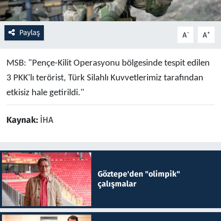
Resmi İlanlar
Paylaş
-
+
A
A
Rüya Tabirleri
MSB: "Pençe-Kilit Operasyonu bölgesinde tespit edilen
Sağlık
3 PKK'lı terörist, Türk Silahlı Kuvvetlerimiz tarafından
etkisiz hale getirildi."
Savunma Sanayi
Kaynak:
İHA
Seçim 2023
Spor
Teknoloji ve Bilim
Göztepe'den "olimpik"
çalışmalar
Televizyon