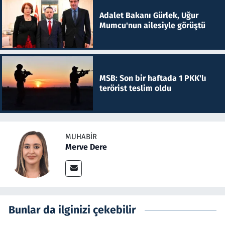
Adalet Bakanı Gürlek, Uğur
Mumcu'nun ailesiyle görüştü
MSB: Son bir haftada 1 PKK'lı
terörist teslim oldu
MUHABIR
Merve Dere
Bunlar da ilginizi çekebilir