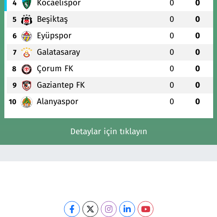
Kocaelispor
0
0
4
Beşiktaş
0
0
5
Eyüpspor
0
0
6
Galatasaray
0
0
7
Çorum FK
0
0
8
Gaziantep FK
0
0
9
Alanyaspor
0
0
10
Detaylar için tıklayın