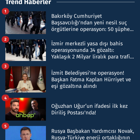
Trend Haberler
1
Bakırköy Cumhuriyet
Başsavcılığı'ndan yeni nesil suç
örgütlerine operasyon: 50 şüpheli
hakkında gözaltı kararı
2
İzmir merkezli yasa dışı bahis
operasyonunda 34 gözaltı:
Yaklaşık 2 Milyar liralık para trafiği
tespit edildi
3
İzmit Belediyesi'ne operasyon!
Başkan Fatma Kaplan Hürriyet ve
eşi gözaltına alındı
4
Oğuzhan Uğur’un ifadesi ilk kez
Diriliş Postası'nda!
5
Rusya Başbakan Yardımcısı Novak,
Rusya-Türkiye enerji ortaklığının