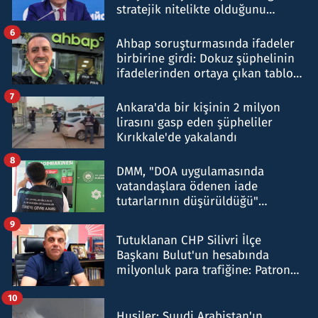
stratejik nitelikte olduğunu
belirtti
6
Ahbap soruşturmasında ifadeler
birbirine girdi: Dokuz şüphelinin
ifadelerinden ortaya çıkan tablo
şok etti
7
Ankara'da bir kişinin 2 milyon
lirasını gasp eden şüpheliler
Kırıkkale'de yakalandı
8
DMM, "DOA uygulamasında
vatandaşlara ödenen iade
tutarlarının düşürüldüğü"
iddiasını yalanladı
9
Tutuklanan CHP Silivri İlçe
Başkanı Bulut'un hesabında
milyonluk para trafiğine: Patron
talimat verdi, ben gönderdim
10
Husiler: Suudi Arabistan'ın