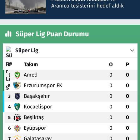
Aramco tesislerini hedef aldık
Süper Lig Puan Durumu
Süper Lig
#
Takım
O
P
Amed
0
0
1
Erzurumspor FK
0
0
2
Başakşehir
0
0
3
Kocaelispor
0
0
4
Beşiktaş
0
0
5
Eyüpspor
0
0
6
Galatasaray
0
0
7