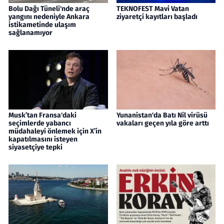
Bolu Dağı Tüneli'nde araç
TEKNOFEST Mavi Vatan
yangını nedeniyle Ankara
ziyaretçi kayıtları başladı
istikametinde ulaşım
sağlanamıyor
Musk’tan Fransa'daki
Yunanistan'da Batı Nil virüsü
seçimlerde yabancı
vakaları geçen yıla göre arttı
müdahaleyi önlemek için X’in
kapatılmasını isteyen
siyasetçiye tepki