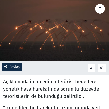
Resmi İlanlar
Rüya Tabirleri
Sağlık
Savunma Sanayi
Seçim 2023
Paylaş
-
+
A
A
Spor
Açıklamada imha edilen terörist hedeflere
Teknoloji ve Bilim
yönelik hava harekatında sorumlu düzeyde
teröristlerin de bulunduğu belirtildi.
Televizyon
“İcra edilen bu harekatta, azami oranda yerli