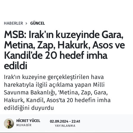
Gündem
HABERLER
GÜNCEL
Haber
MSB: Irak'ın kuzeyinde Gara,
Kültür Sanat
Metina, Zap, Hakurk, Asos ve
Kandil'de 20 hedef imha
Kurumsal Haberler
edildi
Lezzet Durağı
Irak'ın kuzeyine gerçekleştirilen hava
harekatıyla ilgili açıklama yapan Milli
Memur ve Kamu
Savunma Bakanlığı, 'Metina, Zap, Gara,
Hakurk, Kandil, Asos'ta 20 hedefin imha
Otomobil
edildiğini duyurdu
Oyun
HICRET YÜCEL
02.09.2024 - 22:41
MUHABIR
YAYINLANMA
Ramazan