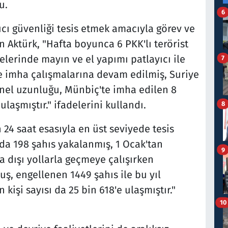
u.
6
lıcı güvenliği tesis etmek amacıyla görev ve
n Aktürk, "Hafta boyunca 6 PKK'lı terörist
lerinde mayın ve el yapımı patlayıcı ile
7
ve imha çalışmalarına devam edilmiş, Suriye
nel uzunluğu, Münbiç'te imha edilen 8
ulaşmıştır." ifadelerini kullandı.
8
 24 saat esasıyla en üst seviyede tesis
ada 198 şahıs yakalanmış, 1 Ocak'tan
9
dışı yollarla geçmeye çalışırken
uş, engellenen 1449 şahıs ile bu yıl
kişi sayısı da 25 bin 618'e ulaşmıştır."
10