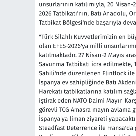
unsurlarının katılımıyla, 20 Nisan-
2026 Tatbikatı'nın, Batı Anadolu, O
Tatbikat Bölgesi'nde başarıyla devam
"Türk Silahlı Kuvvetlerimizin en bü
olan EFES-2026'ya milli unsurlarımı
katılmaktadır. 27 Nisan-2 Mayıs ar
Savunma Tatbikatı icra edilmekte, 1
Sahili'nde düzenlenen Flintlock ile
İspanya ev sahipliğinde Batı Akden
Harekatı tatbikatlarına katılım sağ
iştirak eden NATO Daimi Mayın Kar
görevli TCG Amasra mayın avlama ge
İspanya'ya liman ziyareti yapacaktır
Steadfast Deterrence ile Fransa'da 