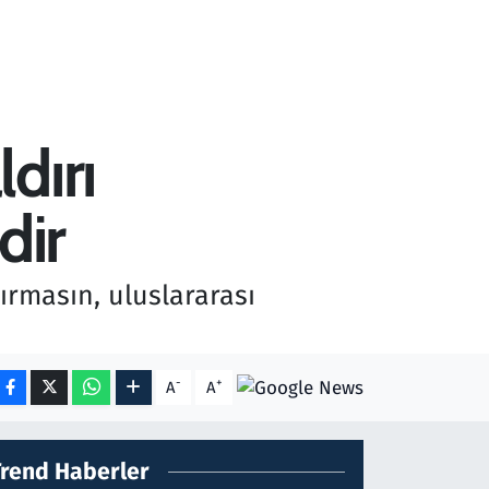
dırı
dir
ırmasın, uluslararası
-
+
A
A
Trend Haberler