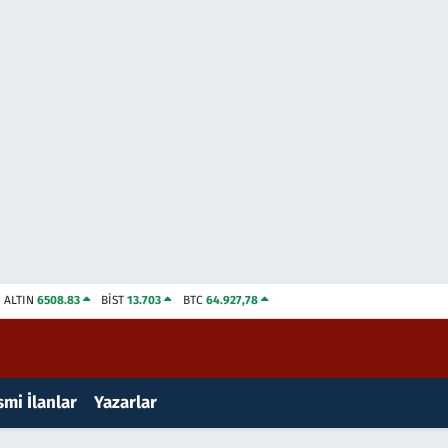
ALTIN
6508.83
BİST
13.703
BTC
64.927,78
mi İlanlar
Yazarlar