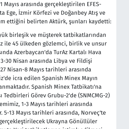
21 Mayıs arasında gerçekleştirilen EFES-
rta Ege, İzmir Körfezi ve Doğanbey Atış ve
 ettiğini belirten Aktürk, şunları kaydetti:
yük birleşik ve müşterek tatbikatlarından
z ile 45 ülkeden gözlemci, birlik ve unsur
asında Azerbaycan'da TurAz Kartalı Hava
3-30 Nisan arasında Libya ve Fildişi
 27 Nisan-8 Mayıs tarihleri arasında
iz'de icra edilen Spanish Minex Mayın
lanmaktadır. Spanish Minex Tatbikatı'na
şı Tedbirleri Görev Grubu-2'de (SNMCMG-2)
mimiz, 1-3 Mayıs tarihleri arasında
. 5-13 Mayıs tarihleri arasında, Norveç'te
gerçekleştirilecek Ukrayna Gönüllüler