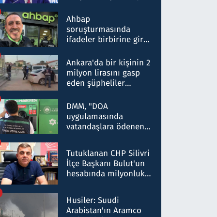
ortaklığının stratejik
nitelikte olduğunu
Ahbap
belirtti
soruşturmasında
ifadeler birbirine girdi:
Dokuz şüphelinin
ifadelerinden ortaya
Ankara'da bir kişinin 2
çıkan tablo şok etti
milyon lirasını gasp
eden şüpheliler
Kırıkkale'de yakalandı
DMM, "DOA
uygulamasında
vatandaşlara ödenen
iade tutarlarının
düşürüldüğü" iddiasını
Tutuklanan CHP Silivri
yalanladı
İlçe Başkanı Bulut'un
hesabında milyonluk
para trafiğine: Patron
talimat verdi, ben
Husiler: Suudi
gönderdim
Arabistan'ın Aramco