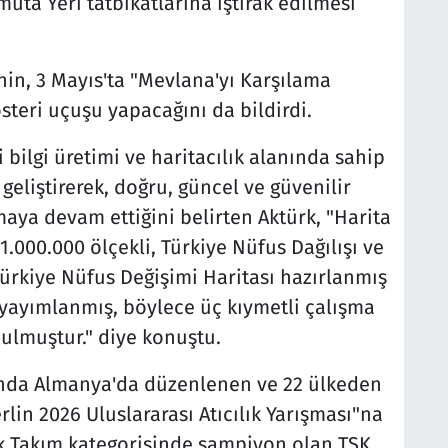
uta Yeri tatbikatlarına iştirak edilmesi
inin, 3 Mayıs'ta "Mevlana'yı Karşılama
teri uçuşu yapacağını da bildirdi.
ilgi üretimi ve haritacılık alanında sahip
geliştirerek, doğru, güncel ve güvenilir
ya devam ettiğini belirten Aktürk, "Harita
000.000 ölçekli, Türkiye Nüfus Dağılışı ve
ürkiye Nüfus Değişimi Haritası hazırlanmış
 yayımlanmış, böylece üç kıymetli çalışma
lmuştur." diye konuştu.
sında Almanya'da düzenlenen ve 22 ülkeden
lin 2026 Uluslararası Atıcılık Yarışması"na
şık Takım kategorisinde şampiyon olan TSK