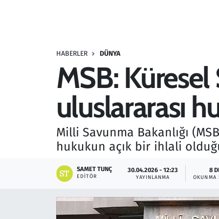
Resmi İlanlar
Rüya Tabirleri
HABERLER
DÜNYA
MSB: Küresel 
Sağlık
uluslararası hu
Savunma Sanayi
Seçim 2023
Milli Savunma Bakanlığı (MSB)
hukukun açık bir ihlali olduğ
Spor
SAMET TUNÇ
30.04.2026 - 12:23
8 D
Teknoloji ve Bilim
EDITÖR
YAYINLANMA
OKUNMA 
Televizyon