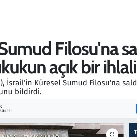
Sumud Filosu'na sal
kukun açık bir ihlali
, İsrail'in Küresel Sumud Filosu'na sald
unu bildirdi.
K
SÜRESI