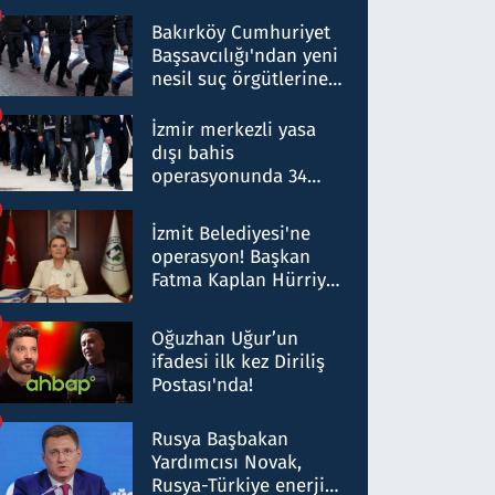
Bakırköy Cumhuriyet
Başsavcılığı'ndan yeni
nesil suç örgütlerine
operasyon: 50 şüpheli
hakkında gözaltı kararı
İzmir merkezli yasa
dışı bahis
operasyonunda 34
gözaltı: Yaklaşık 2
Milyar liralık para
İzmit Belediyesi'ne
trafiği tespit edildi
operasyon! Başkan
Fatma Kaplan Hürriyet
ve eşi gözaltına alındı
Oğuzhan Uğur’un
ifadesi ilk kez Diriliş
Postası'nda!
Rusya Başbakan
Yardımcısı Novak,
Rusya-Türkiye enerji