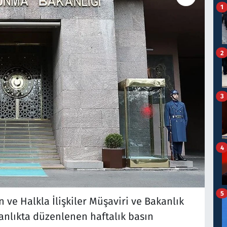
1
2
3
4
5
 ve Halkla İlişkiler Müşaviri ve Bakanlık
anlıkta düzenlenen haftalık basın