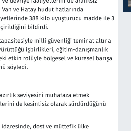
 ve devriye faaliyetlerini de aralıksız
, Van ve Hatay hudut hatlarında
iyetlerinde 388 kilo uyuşturucu madde ile 3
rildiğini bildirdi.
kapasitesiyle milli güvenliği teminat altına
yürüttüğü işbirlikleri, eğitim-danışmanlık
eki etkin rolüyle bölgesel ve küresel barışa
nü söyledi.
hazırlık seviyesini muhafaza etmek
tlerini de kesintisiz olarak sürdürdüğünü
idaresinde, dost ve müttefik ülke