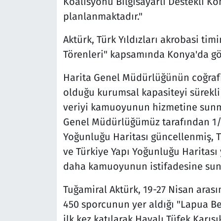
Koalisyonu Bilgisayarlı Destekli Kom
planlanmaktadır."
Aktürk, Türk Yıldızları akrobasi tim
Törenleri" kapsamında Konya'da gös
Harita Genel Müdürlüğünün coğrafi b
olduğu kurumsal kapasiteyi sürekli 
veriyi kamuoyunun hizmetine sunma
Genel Müdürlüğümüz tarafından 1/1.
Yoğunluğu Haritası güncellenmiş, T
ve Türkiye Yapı Yoğunluğu Haritası
daha kamuoyunun istifadesine sunu
Tuğamiral Aktürk, 19-27 Nisan ara
450 sporcunun yer aldığı "Lapua Ber
ilk kez katılarak Havalı Tüfek Karı