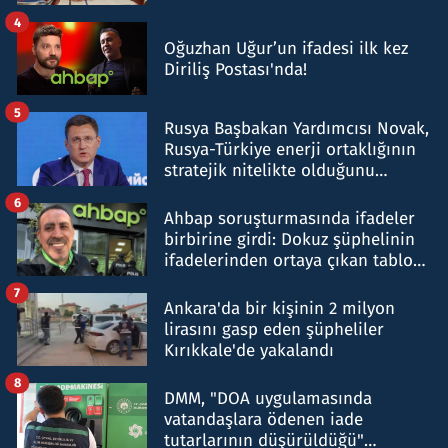
4
Oğuzhan Uğur’un ifadesi ilk kez
Diriliş Postası'nda!
5
Rusya Başbakan Yardımcısı Novak,
Rusya-Türkiye enerji ortaklığının
stratejik nitelikte olduğunu
belirtti
6
Ahbap soruşturmasında ifadeler
birbirine girdi: Dokuz şüphelinin
ifadelerinden ortaya çıkan tablo
şok etti
7
Ankara'da bir kişinin 2 milyon
lirasını gasp eden şüpheliler
Kırıkkale'de yakalandı
8
DMM, "DOA uygulamasında
vatandaşlara ödenen iade
tutarlarının düşürüldüğü"