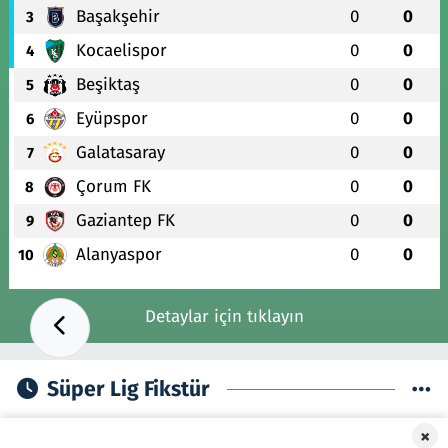
Başakşehir
0
0
3
Kocaelispor
0
0
4
Beşiktaş
0
0
5
Eyüpspor
0
0
6
Galatasaray
0
0
7
Çorum FK
0
0
8
Gaziantep FK
0
0
9
Alanyaspor
0
0
10
Detaylar için tıklayın
Süper Lig Fikstür
×
14 Ağustos, Cuma