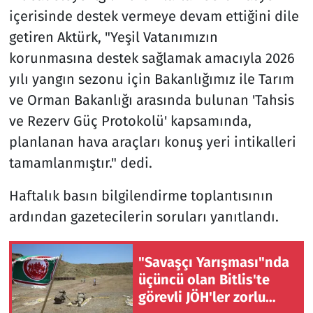
içerisinde destek vermeye devam ettiğini dile
getiren Aktürk, "Yeşil Vatanımızın
korunmasına destek sağlamak amacıyla 2026
yılı yangın sezonu için Bakanlığımız ile Tarım
ve Orman Bakanlığı arasında bulunan 'Tahsis
ve Rezerv Güç Protokolü' kapsamında,
planlanan hava araçları konuş yeri intikalleri
tamamlanmıştır." dedi.
Haftalık basın bilgilendirme toplantısının
ardından gazetecilerin soruları yanıtlandı.
"Savaşçı Yarışması"nda
üçüncü olan Bitlis'te
görevli JÖH'ler zorlu