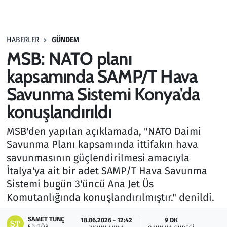
Gündem
HABERLER
GÜNDEM
Haber
MSB: NATO planı
Kültür Sanat
kapsamında SAMP/T Hava
Savunma Sistemi Konya'da
Kurumsal Haberler
konuşlandırıldı
Lezzet Durağı
MSB'den yapılan açıklamada, "NATO Daimi
Savunma Planı kapsamında ittifakın hava
Memur ve Kamu
savunmasının güçlendirilmesi amacıyla
İtalya'ya ait bir adet SAMP/T Hava Savunma
Otomobil
Sistemi bugün 3'üncü Ana Jet Üs
Komutanlığında konuşlandırılmıştır." denildi.
Oyun
SAMET TUNÇ
18.06.2026 - 12:42
9 DK
Ramazan
EDITÖR