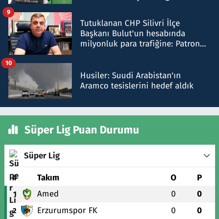
iddiasını yalanladı
9
Tutuklanan CHP Silivri İlçe
Başkanı Bulut'un hesabında
milyonluk para trafiğine: Patron
talimat verdi, ben gönderdim
10
Husiler: Suudi Arabistan'ın
Aramco tesislerini hedef aldık
Süper Lig Puan Durumu
Süper Lig
#
Takım
O
P
Amed
0
0
1
Erzurumspor FK
0
0
2