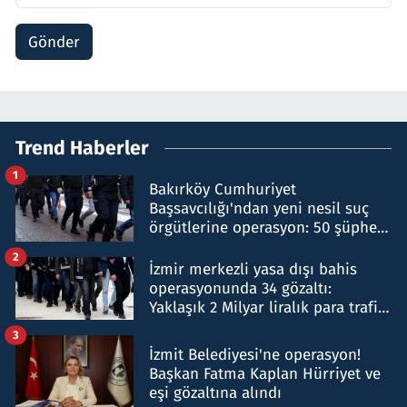
Gönder
Trend Haberler
1
Bakırköy Cumhuriyet
Başsavcılığı'ndan yeni nesil suç
örgütlerine operasyon: 50 şüpheli
hakkında gözaltı kararı
2
İzmir merkezli yasa dışı bahis
operasyonunda 34 gözaltı:
Yaklaşık 2 Milyar liralık para trafiği
tespit edildi
3
İzmit Belediyesi'ne operasyon!
Başkan Fatma Kaplan Hürriyet ve
eşi gözaltına alındı