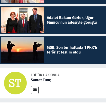
Adalet Bakanı Gürlek, Uğur
Mumcu'nun ailesiyle görüştü
MSB: Son bir haftada 1 PKK'lı
terörist teslim oldu
EDITÖR HAKKINDA
Samet Tunç