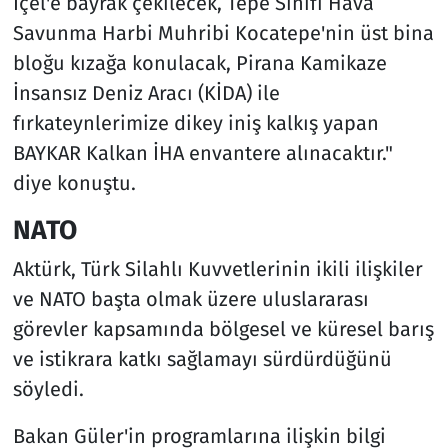
İçel'e bayrak çekilecek, Tepe Sınıfı Hava
Savunma Harbi Muhribi Kocatepe'nin üst bina
bloğu kızağa konulacak, Pirana Kamikaze
İnsansız Deniz Aracı (KİDA) ile
fırkateynlerimize dikey iniş kalkış yapan
BAYKAR Kalkan İHA envantere alınacaktır."
diye konuştu.
NATO
Aktürk, Türk Silahlı Kuvvetlerinin ikili ilişkiler
ve NATO başta olmak üzere uluslararası
görevler kapsamında bölgesel ve küresel barış
ve istikrara katkı sağlamayı sürdürdüğünü
söyledi.
Bakan Güler'in programlarına ilişkin bilgi