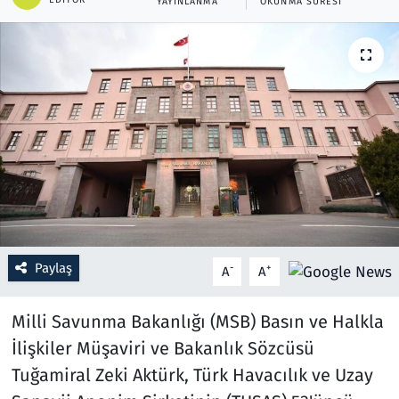
YAYINLANMA
OKUNMA SÜRESI
Resmi İlanlar
Rüya Tabirleri
Sağlık
Savunma Sanayi
Seçim 2023
Spor
Paylaş
-
+
A
A
Teknoloji ve Bilim
Milli Savunma Bakanlığı (MSB) Basın ve Halkla
İlişkiler Müşaviri ve Bakanlık Sözcüsü
Televizyon
Tuğamiral Zeki Aktürk, Türk Havacılık ve Uzay