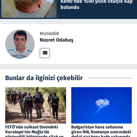
Kenti'nde 1500 yıllık litürjik kap
bulundu
MUHABIR
Nusret Odabaş
Bunlar da ilginizi çekebilir
FETÖ'nün suikast timindeki
Bulgaristan hava sahasına
Karatepe'nin Muğla'da
giren İHA, Romanya sınırındaki
gösterdiği bölgelerde silah ve
doğal gaz boru hattı yakınında