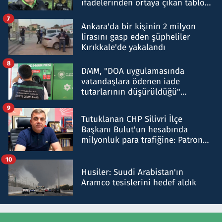
ifadelerinden ortaya çıkan tablo
şok etti
7
Ankara'da bir kişinin 2 milyon
lirasını gasp eden şüpheliler
Kırıkkale'de yakalandı
8
DMM, "DOA uygulamasında
vatandaşlara ödenen iade
tutarlarının düşürüldüğü"
iddiasını yalanladı
9
Tutuklanan CHP Silivri İlçe
Başkanı Bulut'un hesabında
milyonluk para trafiğine: Patron
talimat verdi, ben gönderdim
10
Husiler: Suudi Arabistan'ın
Aramco tesislerini hedef aldık