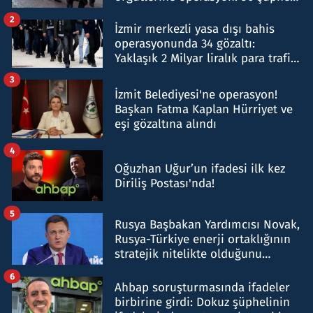
hakkında gözaltı kararı
2
İzmir merkezli yasa dışı bahis
operasyonunda 34 gözaltı:
Yaklaşık 2 Milyar liralık para trafiği
tespit edildi
3
İzmit Belediyesi'ne operasyon!
Başkan Fatma Kaplan Hürriyet ve
eşi gözaltına alındı
4
Oğuzhan Uğur’un ifadesi ilk kez
Diriliş Postası'nda!
5
Rusya Başbakan Yardımcısı Novak,
Rusya-Türkiye enerji ortaklığının
stratejik nitelikte olduğunu
belirtti
6
Ahbap soruşturmasında ifadeler
birbirine girdi: Dokuz şüphelinin