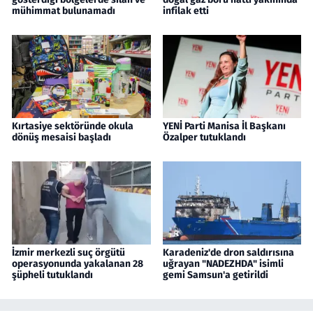
mühimmat bulunamadı
infilak etti
Kırtasiye sektöründe okula
YENİ Parti Manisa İl Başkanı
dönüş mesaisi başladı
Özalper tutuklandı
İzmir merkezli suç örgütü
Karadeniz'de dron saldırısına
operasyonunda yakalanan 28
uğrayan "NADEZHDA" isimli
şüpheli tutuklandı
gemi Samsun'a getirildi