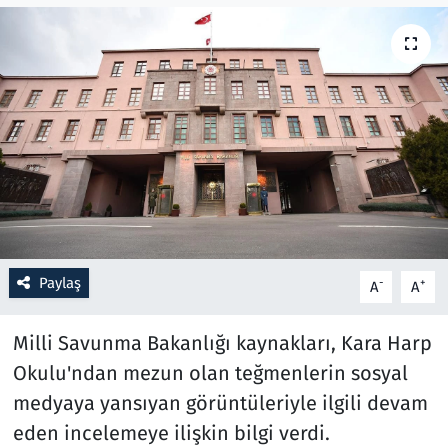
Resmi İlanlar
Rüya Tabirleri
Sağlık
Savunma Sanayi
Seçim 2023
Paylaş
-
+
A
A
Spor
Milli Savunma Bakanlığı kaynakları, Kara Harp
Teknoloji ve Bilim
Okulu'ndan mezun olan teğmenlerin sosyal
medyaya yansıyan görüntüleriyle ilgili devam
Televizyon
eden incelemeye ilişkin bilgi verdi.