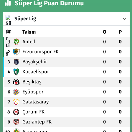
Süper Lig Puan Durumu
Süper Lig
#
Takım
O
P
Amed
0
0
1
Erzurumspor FK
0
0
2
Başakşehir
0
0
3
Kocaelispor
0
0
4
Beşiktaş
0
0
5
Eyüpspor
0
0
6
Galatasaray
0
0
7
Çorum FK
0
0
8
Gaziantep FK
0
0
9
Alanyaspor
0
0
10