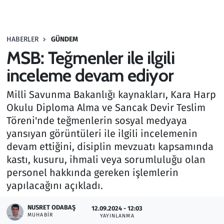
Gündem
HABERLER
GÜNDEM
Haber
MSB: Teğmenler ile ilgili
Kültür Sanat
inceleme devam ediyor
Milli Savunma Bakanlığı kaynakları, Kara Harp
Kurumsal Haberler
Okulu Diploma Alma ve Sancak Devir Teslim
Töreni'nde teğmenlerin sosyal medyaya
Lezzet Durağı
yansıyan görüntüleri ile ilgili incelemenin
Memur ve Kamu
devam ettiğini, disiplin mevzuatı kapsamında
kastı, kusuru, ihmali veya sorumluluğu olan
Otomobil
personel hakkında gereken işlemlerin
yapılacağını açıkladı.
Oyun
NUSRET ODABAŞ
12.09.2024 - 12:03
MUHABIR
YAYINLANMA
Ramazan