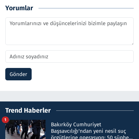
Yorumlar
Gönder
Trend Haberler
1
Bakırköy Cumhuriyet
Başsavcılığı'ndan yeni nesil suç
örgütlerine operasyon: 50 şüpheli