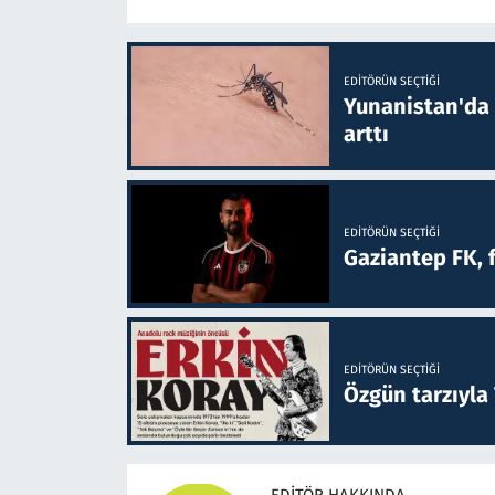
EDITÖRÜN SEÇTIĞI
Yunanistan'da B
arttı
EDITÖRÜN SEÇTIĞI
Gaziantep FK, 
EDITÖRÜN SEÇTIĞI
Özgün tarzıyla
EDITÖR HAKKINDA