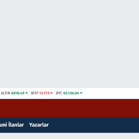
ALTIN
6618.49
BİST
13.773
BTC
65.130,04
mi İlanlar
Yazarlar