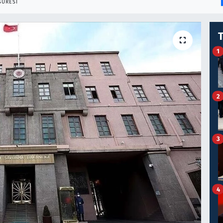
SÜRESI
1
2
3
4