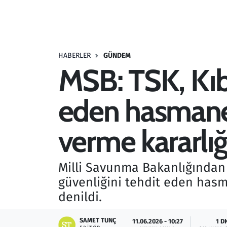
Resmi İlanlar
Rüya Tabirleri
HABERLER
GÜNDEM
MSB: TSK, Kıbr
Sağlık
eden hasmane 
Savunma Sanayi
Seçim 2023
verme kararlığ
Spor
Milli Savunma Bakanlığından (
Teknoloji ve Bilim
güvenliğini tehdit eden hasm
denildi.
Televizyon
SAMET TUNÇ
11.06.2026 - 10:27
1 D