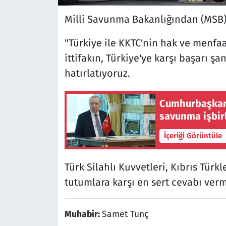
Milli Savunma Bakanlığından (MSB)
"Türkiye ile KKTC'nin hak ve menfaa
ittifakın, Türkiye'ye karşı başarı ş
hatırlatıyoruz.
Cumhurbaşkanı
savunma işbir
İçeriği Görüntüle
Türk Silahlı Kuvvetleri, Kıbrıs Tür
tutumlara karşı en sert cevabı verm
Muhabir:
Samet Tunç