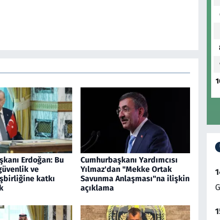
1
kanı Erdoğan: Bu
Cumhurbaşkanı Yardımcısı
güvenlik ve
Yılmaz'dan "Mekke Ortak
1
birliğine katkı
Savunma Anlaşması"na ilişkin
G
k
açıklama
1