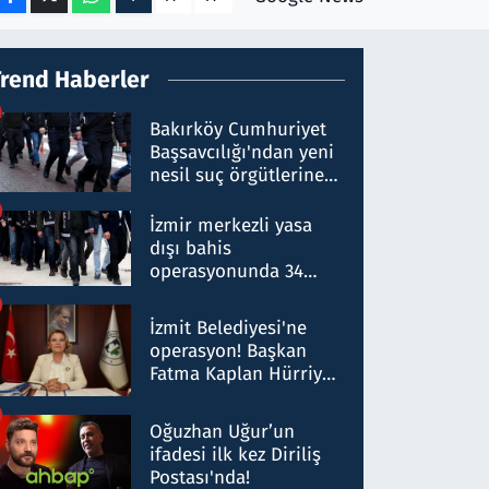
Trend Haberler
Bakırköy Cumhuriyet
Başsavcılığı'ndan yeni
nesil suç örgütlerine
operasyon: 50 şüpheli
hakkında gözaltı kararı
İzmir merkezli yasa
dışı bahis
operasyonunda 34
gözaltı: Yaklaşık 2
Milyar liralık para
İzmit Belediyesi'ne
trafiği tespit edildi
operasyon! Başkan
Fatma Kaplan Hürriyet
ve eşi gözaltına alındı
Oğuzhan Uğur’un
ifadesi ilk kez Diriliş
Postası'nda!