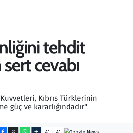
liğini tehdit
sert cevabı
uvvetleri, Kıbrıs Türklerinin
me güç ve kararlığındadır"
-
+
A
A