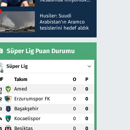
para trafiğine: Patron
talimat verdi, ben
Husiler: Suudi
gönderdim
Arabistan'ın Aramco
tesislerini hedef aldık
Süper Lig Puan Durumu
Süper Lig
#
Takım
O
P
Amed
0
0
1
Erzurumspor FK
0
0
2
Başakşehir
0
0
3
Kocaelispor
0
0
4
Beşiktaş
0
0
5