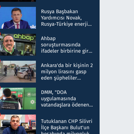
Rusya Başbakan
Yardımcısı Novak,
Rusya-Türkiye enerji
ortaklığının stratejik
nitelikte olduğunu
Ahbap
belirtti
soruşturmasında
ifadeler birbirine girdi:
Dokuz şüphelinin
ifadelerinden ortaya
Ankara'da bir kişinin 2
çıkan tablo şok etti
milyon lirasını gasp
eden şüpheliler
Kırıkkale'de yakalandı
DMM, "DOA
uygulamasında
vatandaşlara ödenen
iade tutarlarının
düşürüldüğü" iddiasını
Tutuklanan CHP Silivri
yalanladı
İlçe Başkanı Bulut'un
hesabında milyonluk