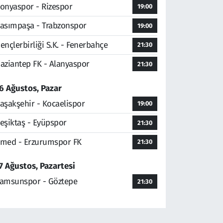
onyaspor - Rizespor
19:00
asımpaşa - Trabzonspor
19:00
ençlerbirliği S.K. - Fenerbahçe
21:30
aziantep FK - Alanyaspor
21:30
6 Ağustos, Pazar
aşakşehir - Kocaelispor
19:00
eşiktaş - Eyüpspor
21:30
med - Erzurumspor FK
21:30
7 Ağustos, Pazartesi
amsunspor - Göztepe
21:30