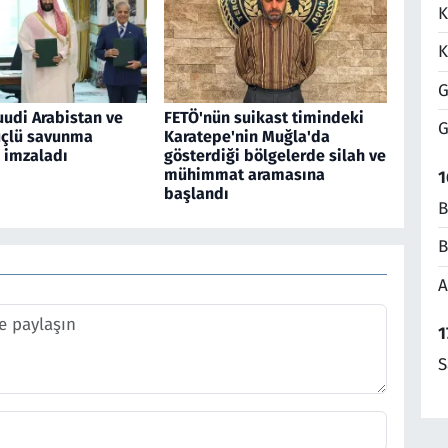
K
K
G
uudi Arabistan ve
FETÖ'nün suikast timindeki
G
üçlü savunma
Karatepe'nin Muğla'da
 imzaladı
gösterdiği bölgelerde silah ve
mühimmat aramasına
1
başlandı
B
B
A
1
S