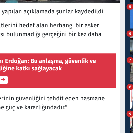
5
 yapılan açıklamada şunlar kaydedildi:
tlerini hedef alan herhangi bir askeri
ansı bulunmadığı gerçeğini bir kez daha
6
 Erdoğan: Bu anlaşma, güvenlik ve
7
liğine katkı sağlayacak
8
klerinin güvenliğini tehdit eden hasmane
e güç ve kararlığındadır."
9