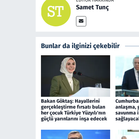
Samet Tunç
Bunlar da ilginizi çekebilir
Bakan Göktaş: Hayallerini
Cumhurbaş
gerçekleştirme fırsatı bulan
anlaşma, 
her çocuk Türkiye Yüzyılı'nın
savunma iş
güçlü yarınlarını inşa edecek
sağlayaca