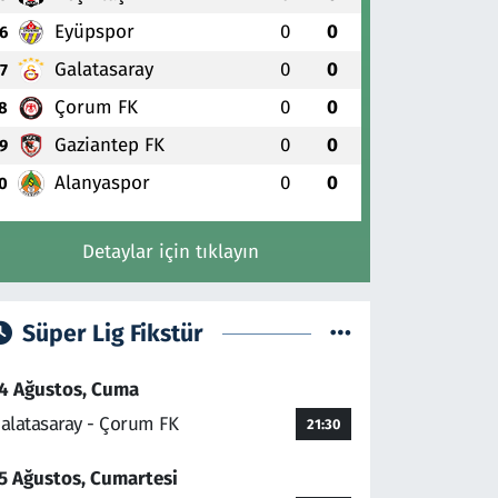
Eyüpspor
0
0
6
Galatasaray
0
0
7
Çorum FK
0
0
8
Gaziantep FK
0
0
9
Alanyaspor
0
0
0
Detaylar için tıklayın
Süper Lig Fikstür
4 Ağustos, Cuma
alatasaray - Çorum FK
21:30
5 Ağustos, Cumartesi