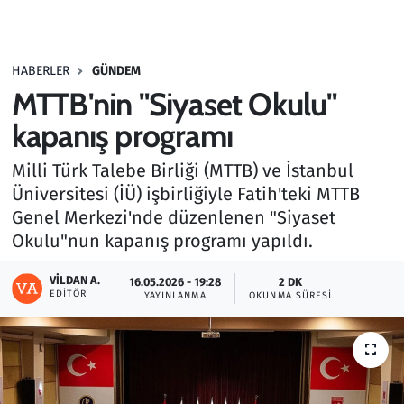
Gündem
HABERLER
GÜNDEM
Haber
MTTB'nin "Siyaset Okulu"
Kültür Sanat
kapanış programı
Milli Türk Talebe Birliği (MTTB) ve İstanbul
Kurumsal Haberler
Üniversitesi (İÜ) işbirliğiyle Fatih'teki MTTB
Genel Merkezi'nde düzenlenen "Siyaset
Lezzet Durağı
Okulu"nun kapanış programı yapıldı.
Memur ve Kamu
VILDAN A.
16.05.2026 - 19:28
2 DK
EDITÖR
YAYINLANMA
OKUNMA SÜRESI
Otomobil
Oyun
Ramazan