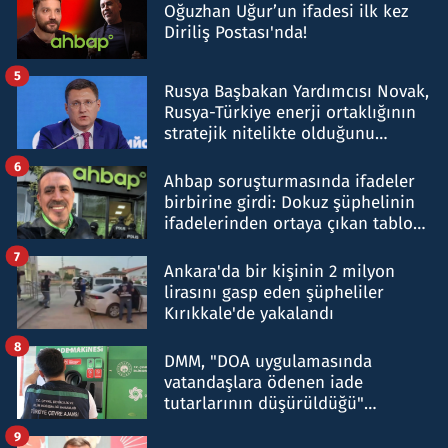
Oğuzhan Uğur’un ifadesi ilk kez
Diriliş Postası'nda!
5
Rusya Başbakan Yardımcısı Novak,
Rusya-Türkiye enerji ortaklığının
stratejik nitelikte olduğunu
belirtti
6
Ahbap soruşturmasında ifadeler
birbirine girdi: Dokuz şüphelinin
ifadelerinden ortaya çıkan tablo
şok etti
7
Ankara'da bir kişinin 2 milyon
lirasını gasp eden şüpheliler
Kırıkkale'de yakalandı
8
DMM, "DOA uygulamasında
vatandaşlara ödenen iade
tutarlarının düşürüldüğü"
iddiasını yalanladı
9