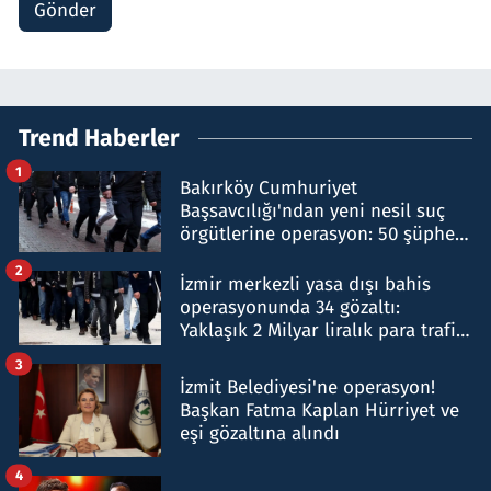
Gönder
Trend Haberler
1
Bakırköy Cumhuriyet
Başsavcılığı'ndan yeni nesil suç
örgütlerine operasyon: 50 şüpheli
hakkında gözaltı kararı
2
İzmir merkezli yasa dışı bahis
operasyonunda 34 gözaltı:
Yaklaşık 2 Milyar liralık para trafiği
tespit edildi
3
İzmit Belediyesi'ne operasyon!
Başkan Fatma Kaplan Hürriyet ve
eşi gözaltına alındı
4