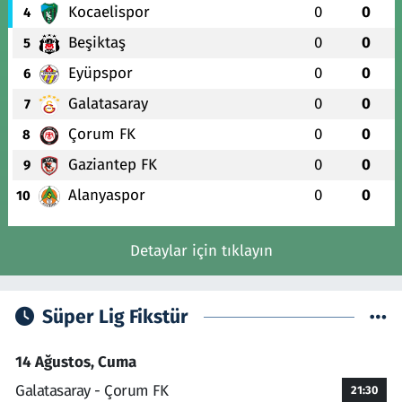
Kocaelispor
0
0
4
Beşiktaş
0
0
5
Eyüpspor
0
0
6
Galatasaray
0
0
7
Çorum FK
0
0
8
Gaziantep FK
0
0
9
Alanyaspor
0
0
10
Detaylar için tıklayın
Süper Lig Fikstür
14 Ağustos, Cuma
Galatasaray - Çorum FK
21:30