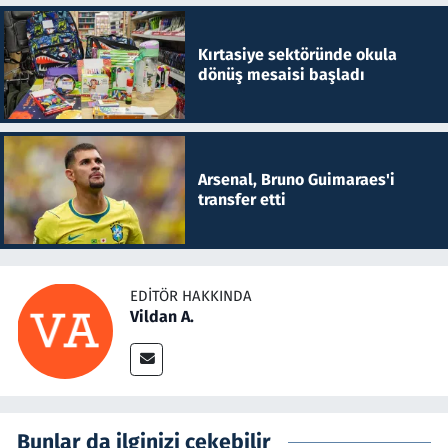
Kırtasiye sektöründe okula
dönüş mesaisi başladı
Arsenal, Bruno Guimaraes'i
transfer etti
EDITÖR HAKKINDA
Vildan A.
Bunlar da ilginizi çekebilir