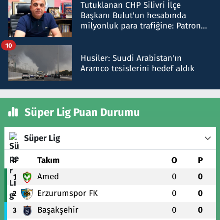
Tutuklanan CHP Silivri İlçe
Başkanı Bulut'un hesabında
milyonluk para trafiğine: Patron
talimat verdi, ben gönderdim
10
Husiler: Suudi Arabistan'ın
Aramco tesislerini hedef aldık
Süper Lig Puan Durumu
Süper Lig
#
Takım
O
P
Amed
0
0
1
Erzurumspor FK
0
0
2
Başakşehir
0
0
3