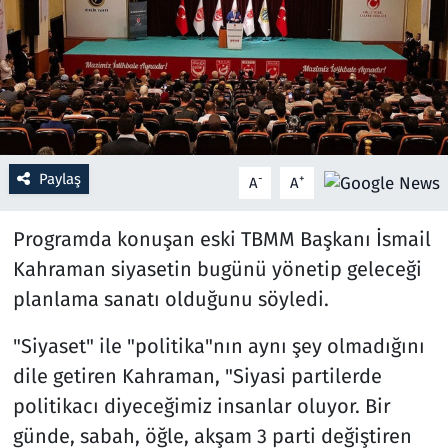
Resmi İlanlar
Rüya Tabirleri
Sağlık
Paylaş
-
+
A
A
Savunma Sanayi
Programda konuşan eski TBMM Başkanı İsmail
Seçim 2023
Kahraman siyasetin bugünü yönetip geleceği
planlama sanatı olduğunu söyledi.
Spor
"Siyaset" ile "politika"nın aynı şey olmadığını
Teknoloji ve Bilim
dile getiren Kahraman, "Siyasi partilerde
Televizyon
politikacı diyeceğimiz insanlar oluyor. Bir
günde, sabah, öğle, akşam 3 parti değiştiren