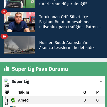
tutarlarının düşürüldüğü"
iddiasını yalanladı
9
Tutuklanan CHP Silivri İlçe
Başkanı Bulut'un hesabında
milyonluk para trafiğine: Patron
talimat verdi, ben gönderdim
10
Husiler: Suudi Arabistan'ın
Aramco tesislerini hedef aldık
Süper Lig Puan Durumu
Süper Lig
#
Takım
O
P
Amed
0
0
1