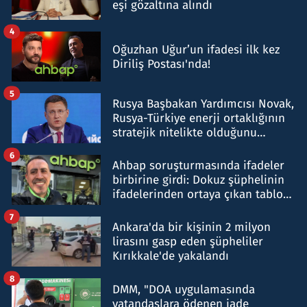
eşi gözaltına alındı
4
Oğuzhan Uğur’un ifadesi ilk kez
Diriliş Postası'nda!
5
Rusya Başbakan Yardımcısı Novak,
Rusya-Türkiye enerji ortaklığının
stratejik nitelikte olduğunu
belirtti
6
Ahbap soruşturmasında ifadeler
birbirine girdi: Dokuz şüphelinin
ifadelerinden ortaya çıkan tablo
şok etti
7
Ankara'da bir kişinin 2 milyon
lirasını gasp eden şüpheliler
Kırıkkale'de yakalandı
8
DMM, "DOA uygulamasında
vatandaşlara ödenen iade