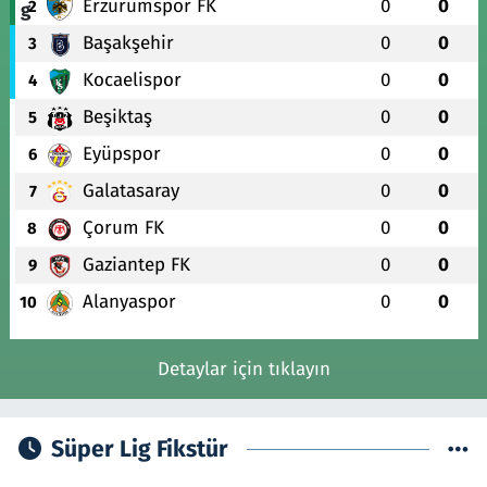
Erzurumspor FK
0
0
2
Başakşehir
0
0
3
Kocaelispor
0
0
4
Beşiktaş
0
0
5
Eyüpspor
0
0
6
Galatasaray
0
0
7
Çorum FK
0
0
8
Gaziantep FK
0
0
9
Alanyaspor
0
0
10
Detaylar için tıklayın
Süper Lig Fikstür