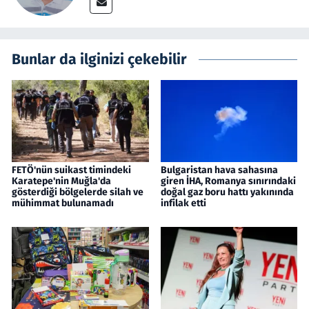
Bunlar da ilginizi çekebilir
FETÖ'nün suikast timindeki
Bulgaristan hava sahasına
Karatepe'nin Muğla'da
giren İHA, Romanya sınırındaki
gösterdiği bölgelerde silah ve
doğal gaz boru hattı yakınında
mühimmat bulunamadı
infilak etti