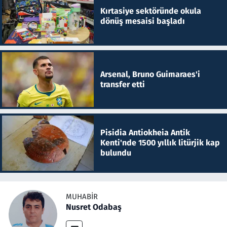
Kırtasiye sektöründe okula
dönüş mesaisi başladı
Arsenal, Bruno Guimaraes'i
transfer etti
Pisidia Antiokheia Antik
Kenti'nde 1500 yıllık litürjik kap
bulundu
MUHABIR
Nusret Odabaş