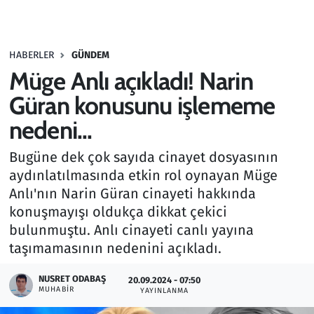
Gündem
HABERLER
GÜNDEM
Haber
Müge Anlı açıkladı! Narin
Kültür Sanat
Güran konusunu işlememe
nedeni...
Kurumsal Haberler
Bugüne dek çok sayıda cinayet dosyasının
Lezzet Durağı
aydınlatılmasında etkin rol oynayan Müge
Anlı'nın Narin Güran cinayeti hakkında
Memur ve Kamu
konuşmayışı oldukça dikkat çekici
bulunmuştu. Anlı cinayeti canlı yayına
Otomobil
taşımamasının nedenini açıkladı.
Oyun
NUSRET ODABAŞ
20.09.2024 - 07:50
MUHABIR
YAYINLANMA
Ramazan