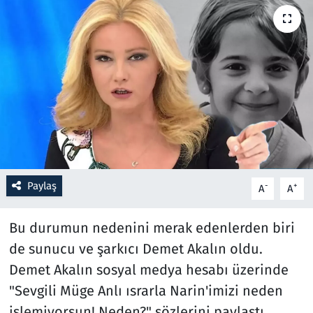
Resmi İlanlar
Rüya Tabirleri
Sağlık
Savunma Sanayi
Seçim 2023
Paylaş
-
+
A
A
Spor
Bu durumun nedenini merak edenlerden biri
Teknoloji ve Bilim
de sunucu ve şarkıcı Demet Akalın oldu.
Demet Akalın sosyal medya hesabı üzerinde
Televizyon
"Sevgili Müge Anlı ısrarla Narin'imizi neden
işlemiyorsun! Neden?" sözlerini paylaştı.