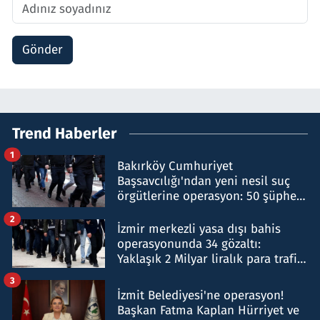
Gönder
Trend Haberler
1
Bakırköy Cumhuriyet
Başsavcılığı'ndan yeni nesil suç
örgütlerine operasyon: 50 şüpheli
hakkında gözaltı kararı
2
İzmir merkezli yasa dışı bahis
operasyonunda 34 gözaltı:
Yaklaşık 2 Milyar liralık para trafiği
tespit edildi
3
İzmit Belediyesi'ne operasyon!
Başkan Fatma Kaplan Hürriyet ve