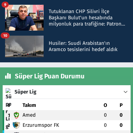
iddiasını yalanladı
9
Tutuklanan CHP Silivri İlçe
Başkanı Bulut'un hesabında
milyonluk para trafiğine: Patron
talimat verdi, ben gönderdim
10
Husiler: Suudi Arabistan'ın
Aramco tesislerini hedef aldık
Süper Lig Puan Durumu
Süper Lig
#
Takım
O
P
Amed
0
0
1
Erzurumspor FK
0
0
2