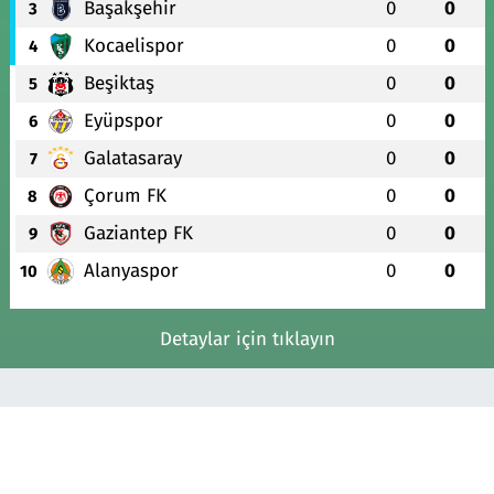
Başakşehir
0
0
3
Kocaelispor
0
0
4
Beşiktaş
0
0
5
Eyüpspor
0
0
6
Galatasaray
0
0
7
Çorum FK
0
0
8
Gaziantep FK
0
0
9
Alanyaspor
0
0
10
Detaylar için tıklayın