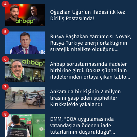
4
Oğuzhan Uğur’un ifadesi ilk kez
Diriliş Postası'nda!
5
Rusya Başbakan Yardımcısı Novak,
Rusya-Türkiye enerji ortaklığının
stratejik nitelikte olduğunu
belirtti
6
Ahbap soruşturmasında ifadeler
birbirine girdi: Dokuz şüphelinin
ifadelerinden ortaya çıkan tablo
şok etti
7
Ankara'da bir kişinin 2 milyon
lirasını gasp eden şüpheliler
Kırıkkale'de yakalandı
8
DMM, "DOA uygulamasında
vatandaşlara ödenen iade
tutarlarının düşürüldüğü"