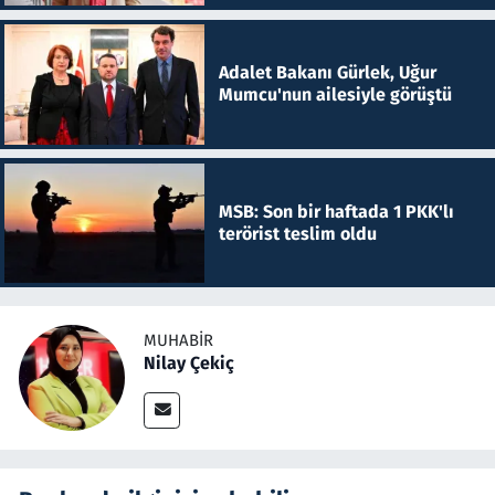
Adalet Bakanı Gürlek, Uğur
Mumcu'nun ailesiyle görüştü
MSB: Son bir haftada 1 PKK'lı
terörist teslim oldu
MUHABIR
Nilay Çekiç