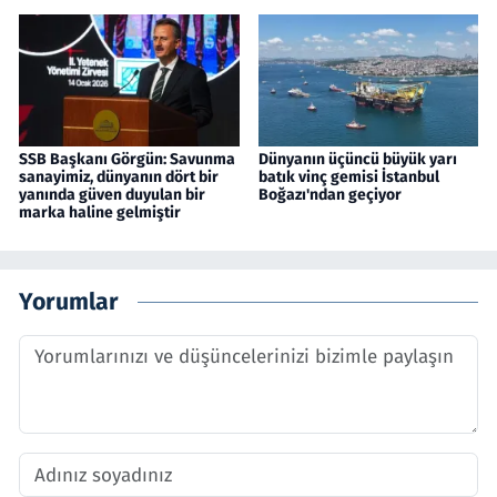
SSB Başkanı Görgün: Savunma
Dünyanın üçüncü büyük yarı
sanayimiz, dünyanın dört bir
batık vinç gemisi İstanbul
yanında güven duyulan bir
Boğazı'ndan geçiyor
marka haline gelmiştir
Yorumlar