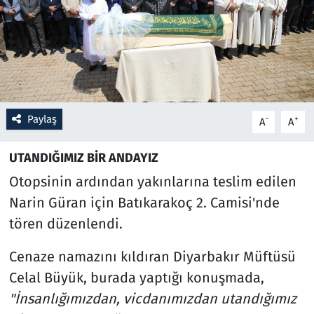
Resmi İlanlar
Rüya Tabirleri
Sağlık
Paylaş
-
+
A
A
Savunma Sanayi
UTANDIĞIMIZ BİR ANDAYIZ
Seçim 2023
Otopsinin ardından yakınlarına teslim edilen
Narin Güran için Batıkarakoç 2. Camisi'nde
Spor
tören düzenlendi.
Teknoloji ve Bilim
Cenaze namazını kıldıran Diyarbakır Müftüsü
Celal Büyük, burada yaptığı konuşmada,
Televizyon
"İnsanlığımızdan, vicdanımızdan utandığımız