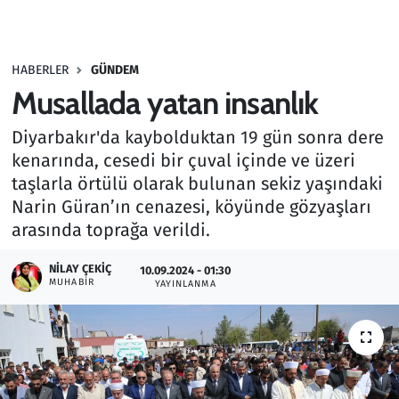
Gündem
HABERLER
GÜNDEM
Haber
Musallada yatan insanlık
Kültür Sanat
Diyarbakır'da kaybolduktan 19 gün sonra dere
kenarında, cesedi bir çuval içinde ve üzeri
Kurumsal Haberler
taşlarla örtülü olarak bulunan sekiz yaşındaki
Narin Güran’ın cenazesi, köyünde gözyaşları
Lezzet Durağı
arasında toprağa verildi.
Memur ve Kamu
NILAY ÇEKIÇ
10.09.2024 - 01:30
MUHABIR
YAYINLANMA
Otomobil
Oyun
Ramazan