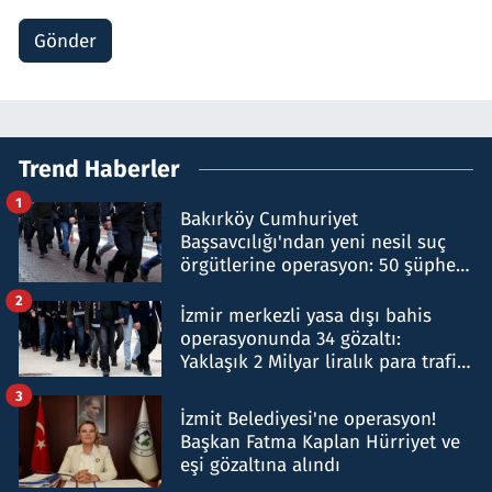
Gönder
Trend Haberler
1
Bakırköy Cumhuriyet
Başsavcılığı'ndan yeni nesil suç
örgütlerine operasyon: 50 şüpheli
hakkında gözaltı kararı
2
İzmir merkezli yasa dışı bahis
operasyonunda 34 gözaltı:
Yaklaşık 2 Milyar liralık para trafiği
tespit edildi
3
İzmit Belediyesi'ne operasyon!
Başkan Fatma Kaplan Hürriyet ve
eşi gözaltına alındı