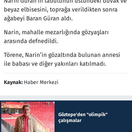
Narin Güran'ın tabutunun üstündeki duvak ve
beyaz elbisesini, toprağa verildikten sonra
ağabeyi Baran Güran aldı.
Narin, mahalle mezarlığında gözyaşları
arasında defnedildi.
Törene, Narin’in gözaltında bulunan annesi
ile babası ve diğer yakınları katılmadı.
Kaynak:
Haber Merkezi
Göztepe'den "olimpik"
çalışmalar