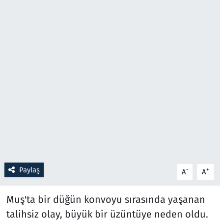
Resmi İlanlar
Rüya Tabirleri
Sağlık
Savunma Sanayi
Seçim 2023
Spor
Paylaş
-
+
A
A
Teknoloji ve Bilim
Televizyon
Muş'ta bir düğün konvoyu sırasında yaşanan
talihsiz olay, büyük bir üzüntüye neden oldu.