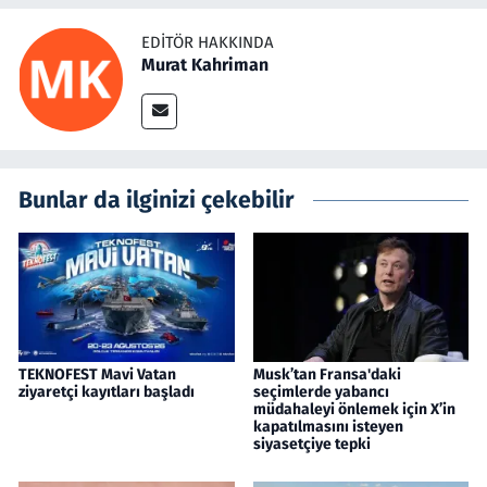
EDITÖR HAKKINDA
Murat Kahriman
Bunlar da ilginizi çekebilir
TEKNOFEST Mavi Vatan
Musk’tan Fransa'daki
ziyaretçi kayıtları başladı
seçimlerde yabancı
müdahaleyi önlemek için X’in
kapatılmasını isteyen
siyasetçiye tepki