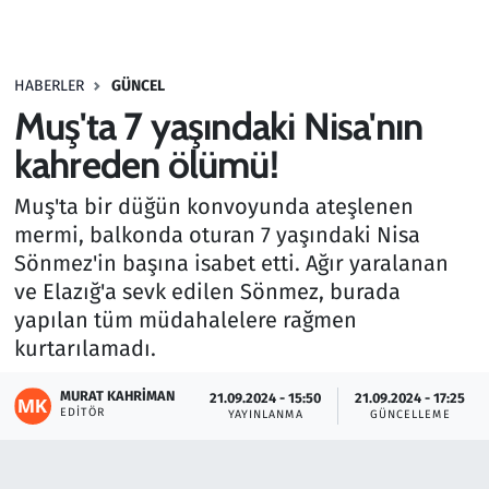
Gündem
HABERLER
GÜNCEL
Haber
Muş'ta 7 yaşındaki Nisa'nın
Kültür Sanat
kahreden ölümü!
Muş'ta bir düğün konvoyunda ateşlenen
Kurumsal Haberler
mermi, balkonda oturan 7 yaşındaki Nisa
Sönmez'in başına isabet etti. Ağır yaralanan
Lezzet Durağı
ve Elazığ'a sevk edilen Sönmez, burada
Memur ve Kamu
yapılan tüm müdahalelere rağmen
kurtarılamadı.
Otomobil
MURAT KAHRIMAN
21.09.2024 - 15:50
21.09.2024 - 17:25
EDITÖR
YAYINLANMA
GÜNCELLEME
Oyun
Ramazan