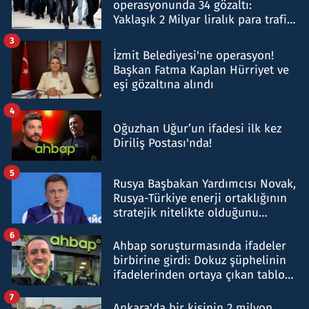
operasyonunda 34 gözaltı:
Yaklaşık 2 Milyar liralık para trafiği
tespit edildi
3
İzmit Belediyesi'ne operasyon!
Başkan Fatma Kaplan Hürriyet ve
eşi gözaltına alındı
4
Oğuzhan Uğur’un ifadesi ilk kez
Diriliş Postası'nda!
5
Rusya Başbakan Yardımcısı Novak,
Rusya-Türkiye enerji ortaklığının
stratejik nitelikte olduğunu
belirtti
6
Ahbap soruşturmasında ifadeler
birbirine girdi: Dokuz şüphelinin
ifadelerinden ortaya çıkan tablo
şok etti
7
Ankara'da bir kişinin 2 milyon