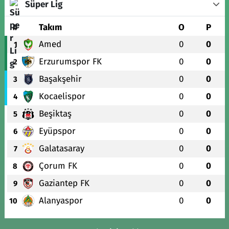
Süper Lig
#
Takım
O
P
Amed
0
0
1
Erzurumspor FK
0
0
2
Başakşehir
0
0
3
Kocaelispor
0
0
4
Beşiktaş
0
0
5
Eyüpspor
0
0
6
Galatasaray
0
0
7
Çorum FK
0
0
8
Gaziantep FK
0
0
9
Alanyaspor
0
0
10