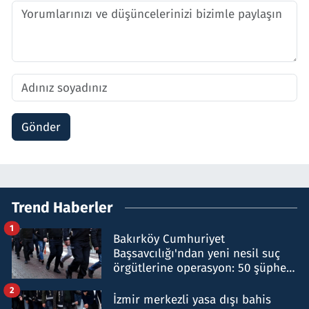
Gönder
Trend Haberler
1
Bakırköy Cumhuriyet
Başsavcılığı'ndan yeni nesil suç
örgütlerine operasyon: 50 şüpheli
hakkında gözaltı kararı
2
İzmir merkezli yasa dışı bahis