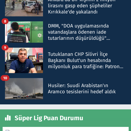
lirasını gasp eden şüpheliler
Kırıkkale'de yakalandı
8
DMM, "DOA uygulamasında
vatandaşlara ödenen iade
tutarlarının düşürüldüğü"
iddiasını yalanladı
9
Tutuklanan CHP Silivri İlçe
Başkanı Bulut'un hesabında
milyonluk para trafiğine: Patron
talimat verdi, ben gönderdim
10
Husiler: Suudi Arabistan'ın
Aramco tesislerini hedef aldık
Süper Lig Puan Durumu