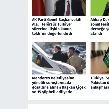
AK Parti Genel Başkanvekili
Ahbap Der
Ala, "Terörsüz Türkiye"
sonu! Fesi
sürecine ilişkin kanun
derneğe 
teklifini değerlendirdi
atandı
Menderes Belediyesine
Türkiye, S
yönelik soruşturmada
Pakistan 
gözaltına alınan Başkan Çiçek
anlaşması
ve 15 şüpheli adliyede