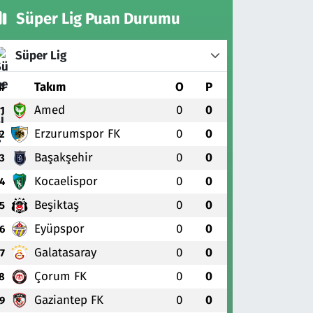
Süper Lig Puan Durumu
Süper Lig
#
Takım
O
P
Amed
0
0
1
Erzurumspor FK
0
0
2
Başakşehir
0
0
3
Kocaelispor
0
0
4
Beşiktaş
0
0
5
Eyüpspor
0
0
6
Galatasaray
0
0
7
Çorum FK
0
0
8
Gaziantep FK
0
0
9