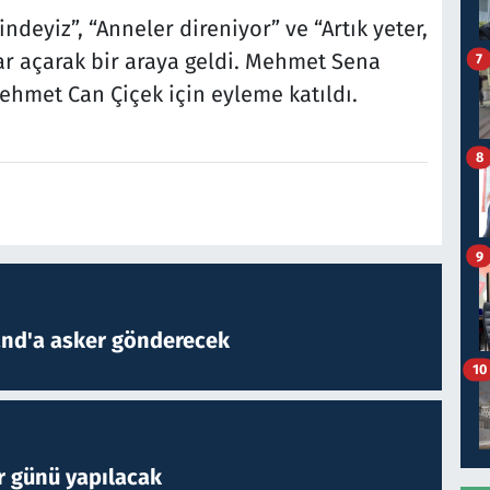
indeyiz”, “Anneler direniyor” ve “Artık yeter,
r açarak bir araya geldi. Mehmet Sena
7
Mehmet Can Çiçek için eyleme katıldı.
8
9
and'a asker gönderecek
10
r günü yapılacak