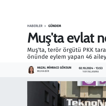
Resmi İlanlar
Rüya Tabirleri
HABERLER
GÜNDEM
Muş'ta evlat n
Sağlık
Savunma Sanayi
Muş'ta, terör örgütü PKK tara
önünde eylem yapan 46 aileye
Seçim 2023
HAZAL MIHRACE GÖKSUN
02.10.2024 - 13:53
Spor
MUHABIR
YAYINLANMA
Teknoloji ve Bilim
Televizyon