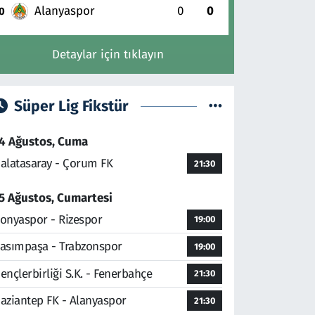
Alanyaspor
0
0
0
Detaylar için tıklayın
Süper Lig Fikstür
4 Ağustos, Cuma
alatasaray - Çorum FK
21:30
5 Ağustos, Cumartesi
onyaspor - Rizespor
19:00
asımpaşa - Trabzonspor
19:00
ençlerbirliği S.K. - Fenerbahçe
21:30
aziantep FK - Alanyaspor
21:30