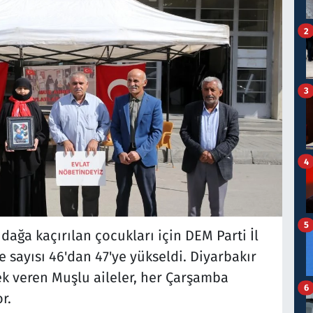
2
3
4
5
dağa kaçırılan çocukları için DEM Parti İl
 sayısı 46'dan 47'ye yükseldi. Diyarbakır
ek veren Muşlu aileler, her Çarşamba
6
or.