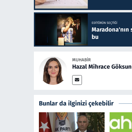
EDITÖRÜN SEÇTIĞI
Maradona'nın s
bu
MUHABIR
Hazal Mihrace Göksun
Bunlar da ilginizi çekebilir