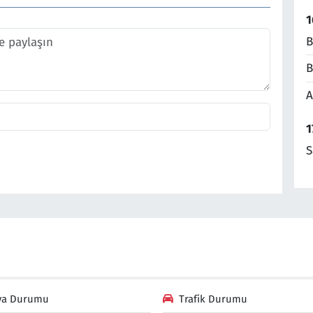
1
B
B
A
1
S
va Durumu
Trafik Durumu