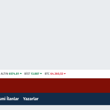
ALTIN
6574.81
BİST
13.887
BTC
64.360,53
mi İlanlar
Yazarlar