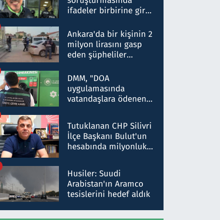
soruşturmasında
ifadeler birbirine girdi:
Dokuz şüphelinin
ifadelerinden ortaya
Ankara'da bir kişinin 2
çıkan tablo şok etti
milyon lirasını gasp
eden şüpheliler
Kırıkkale'de yakalandı
DMM, "DOA
uygulamasında
vatandaşlara ödenen
iade tutarlarının
düşürüldüğü" iddiasını
Tutuklanan CHP Silivri
yalanladı
İlçe Başkanı Bulut'un
hesabında milyonluk
para trafiğine: Patron
talimat verdi, ben
Husiler: Suudi
gönderdim
Arabistan'ın Aramco
tesislerini hedef aldık