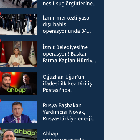
nesil suç örgütlerine
operasyon: 50 şüpheli
hakkında gözaltı kararı
İzmir merkezli yasa
dışı bahis
operasyonunda 34
gözaltı: Yaklaşık 2
Milyar liralık para
İzmit Belediyesi'ne
trafiği tespit edildi
operasyon! Başkan
Fatma Kaplan Hürriyet
ve eşi gözaltına alındı
Oğuzhan Uğur’un
ifadesi ilk kez Diriliş
Postası'nda!
Rusya Başbakan
Yardımcısı Novak,
Rusya-Türkiye enerji
ortaklığının stratejik
nitelikte olduğunu
Ahbap
belirtti