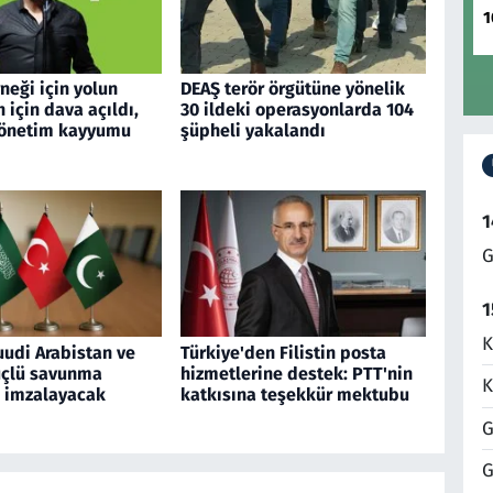
1
neği için yolun
DEAŞ terör örgütüne yönelik
h için dava açıldı,
30 ildeki operasyonlarda 104
yönetim kayyumu
şüpheli yakalandı
1
G
1
K
uudi Arabistan ve
Türkiye'den Filistin posta
üçlü savunma
hizmetlerine destek: PTT'nin
K
 imzalayacak
katkısına teşekkür mektubu
G
G