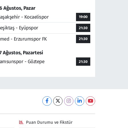
6 Ağustos, Pazar
aşakşehir - Kocaelispor
19:00
eşiktaş - Eyüpspor
21:30
med - Erzurumspor FK
21:30
7 Ağustos, Pazartesi
amsunspor - Göztepe
21:30
Puan Durumu ve Fikstür