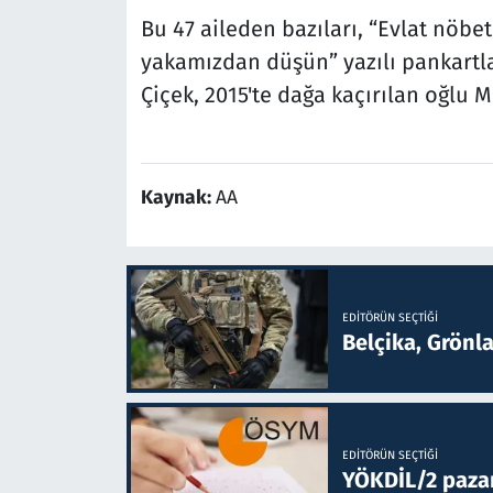
Bu 47 aileden bazıları, “Evlat nöbet
yakamızdan düşün” yazılı pankartla
Çiçek, 2015'te dağa kaçırılan oğlu 
Kaynak:
AA
EDITÖRÜN SEÇTIĞI
Belçika, Grönl
EDITÖRÜN SEÇTIĞI
YÖKDİL/2 paza