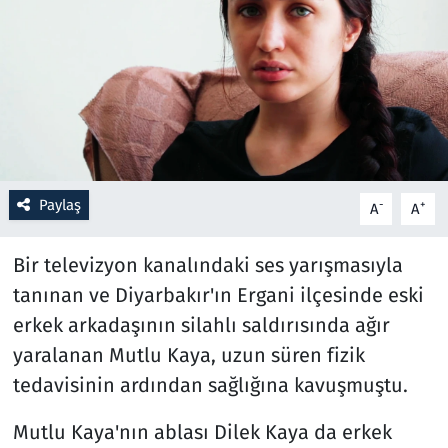
Resmi İlanlar
Rüya Tabirleri
Sağlık
Savunma Sanayi
Paylaş
-
+
A
A
Seçim 2023
Bir televizyon kanalındaki ses yarışmasıyla
tanınan ve Diyarbakır'ın Ergani ilçesinde eski
Spor
erkek arkadaşının silahlı saldırısında ağır
Teknoloji ve Bilim
yaralanan Mutlu Kaya, uzun süren fizik
tedavisinin ardından sağlığına kavuşmuştu.
Televizyon
Mutlu Kaya'nın ablası Dilek Kaya da erkek