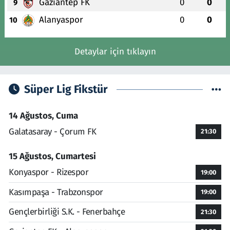
Gaziantep FK
0
0
9
Alanyaspor
0
0
10
Detaylar için tıklayın
Süper Lig Fikstür
14 Ağustos, Cuma
Galatasaray - Çorum FK
21:30
15 Ağustos, Cumartesi
Konyaspor - Rizespor
19:00
Kasımpaşa - Trabzonspor
19:00
Gençlerbirliği S.K. - Fenerbahçe
21:30