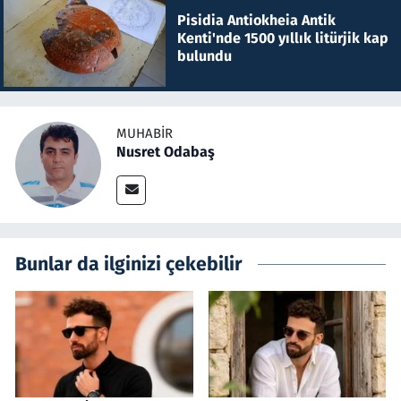
Pisidia Antiokheia Antik
Kenti'nde 1500 yıllık litürjik kap
bulundu
MUHABIR
Nusret Odabaş
Bunlar da ilginizi çekebilir