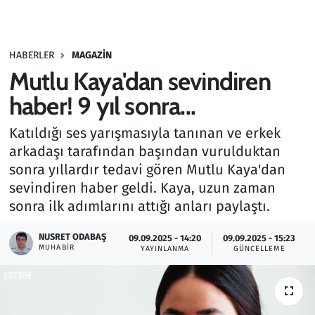
Gündem
HABERLER
MAGAZIN
Haber
Mutlu Kaya'dan sevindiren
Kültür Sanat
haber! 9 yıl sonra...
Katıldığı ses yarışmasıyla tanınan ve erkek
Kurumsal Haberler
arkadaşı tarafından başından vurulduktan
sonra yıllardır tedavi gören Mutlu Kaya'dan
Lezzet Durağı
sevindiren haber geldi. Kaya, uzun zaman
Memur ve Kamu
sonra ilk adımlarını attığı anları paylaştı.
NUSRET ODABAŞ
Otomobil
09.09.2025 - 14:20
09.09.2025 - 15:23
MUHABIR
YAYINLANMA
GÜNCELLEME
Oyun
Ramazan