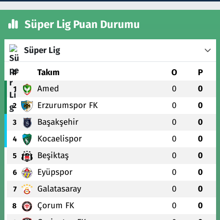
Süper Lig Puan Durumu
Süper Lig
#
Takım
O
P
Amed
0
0
1
Erzurumspor FK
0
0
2
Başakşehir
0
0
3
Kocaelispor
0
0
4
Beşiktaş
0
0
5
Eyüpspor
0
0
6
Galatasaray
0
0
7
Çorum FK
0
0
8