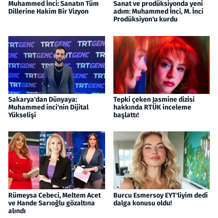
Muhammed İnci: Sanatın Tüm
Sanat ve prodüksiyonda yeni
Dillerine Hakim Bir Vizyon
adım: Muhammed İnci, M. İnci
Prodüksiyon'u kurdu
Sakarya'dan Dünyaya:
Tepki çeken Jasmine dizisi
Muhammed inci'nin Dijital
hakkında RTÜK inceleme
Yükselişi
başlattı!
Rümeysa Cebeci, Meltem Acet
Burcu Esmersoy EYT'liyim dedi
ve Hande Sarıoğlu gözaltına
dalga konusu oldu!
alındı