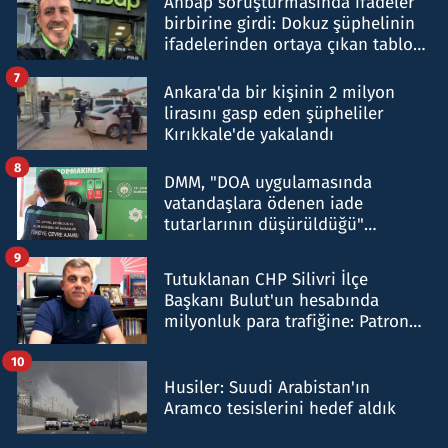
Ahbap soruşturmasında ifadeler
birbirine girdi: Dokuz şüphelinin
ifadelerinden ortaya çıkan tablo
şok etti
7
Ankara'da bir kişinin 2 milyon
lirasını gasp eden şüpheliler
Kırıkkale'de yakalandı
8
DMM, "DOA uygulamasında
vatandaşlara ödenen iade
tutarlarının düşürüldüğü"
iddiasını yalanladı
9
Tutuklanan CHP Silivri İlçe
Başkanı Bulut'un hesabında
milyonluk para trafiğine: Patron
talimat verdi, ben gönderdim
10
Husiler: Suudi Arabistan'ın
Aramco tesislerini hedef aldık