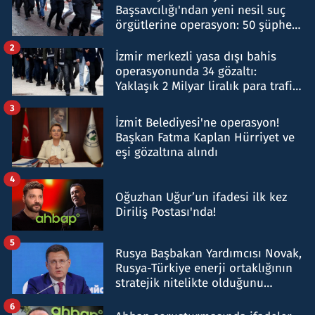
Başsavcılığı'ndan yeni nesil suç
örgütlerine operasyon: 50 şüpheli
hakkında gözaltı kararı
2
İzmir merkezli yasa dışı bahis
operasyonunda 34 gözaltı:
Yaklaşık 2 Milyar liralık para trafiği
tespit edildi
3
İzmit Belediyesi'ne operasyon!
Başkan Fatma Kaplan Hürriyet ve
eşi gözaltına alındı
4
Oğuzhan Uğur’un ifadesi ilk kez
Diriliş Postası'nda!
5
Rusya Başbakan Yardımcısı Novak,
Rusya-Türkiye enerji ortaklığının
stratejik nitelikte olduğunu
belirtti
6