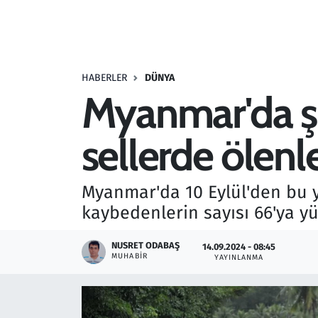
Resmi İlanlar
Rüya Tabirleri
HABERLER
DÜNYA
Myanmar'da şid
Sağlık
sellerde ölenle
Savunma Sanayi
Seçim 2023
Myanmar'da 10 Eylül'den bu ya
kaybedenlerin sayısı 66'ya yü
Spor
NUSRET ODABAŞ
14.09.2024 - 08:45
Teknoloji ve Bilim
MUHABIR
YAYINLANMA
Televizyon