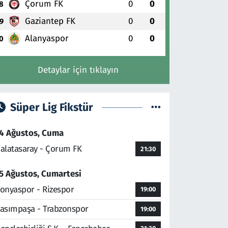
Çorum FK
0
0
8
Gaziantep FK
0
0
9
Alanyaspor
0
0
0
Detaylar için tıklayın
Süper Lig Fikstür
4 Ağustos, Cuma
alatasaray - Çorum FK
21:30
5 Ağustos, Cumartesi
onyaspor - Rizespor
19:00
asımpaşa - Trabzonspor
19:00