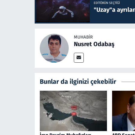
EDITÖRÜN SEÇTIĞI
"Uzay"a ayrılan
MUHABIR
Nusret Odabaş
Bunlar da ilginizi çekebilir