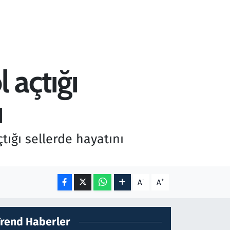
 açtığı
ı
tığı sellerde hayatını
-
+
A
A
Trend Haberler