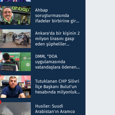
ortaklığının stratejik
nitelikte olduğunu
Ahbap
belirtti
soruşturmasında
ifadeler birbirine girdi:
Dokuz şüphelinin
ifadelerinden ortaya
Ankara'da bir kişinin 2
çıkan tablo şok etti
milyon lirasını gasp
eden şüpheliler
Kırıkkale'de yakalandı
DMM, "DOA
uygulamasında
vatandaşlara ödenen
iade tutarlarının
düşürüldüğü" iddiasını
Tutuklanan CHP Silivri
yalanladı
İlçe Başkanı Bulut'un
hesabında milyonluk
para trafiğine: Patron
talimat verdi, ben
Husiler: Suudi
gönderdim
Arabistan'ın Aramco