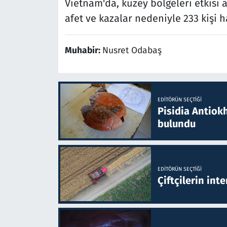
Vietnam'da, kuzey bölgeleri etkisi
afet ve kazalar nedeniyle 233 kişi h
Muhabir:
Nusret Odabaş
EDITÖRÜN SEÇTIĞI
Pisidia Antiokh
bulundu
EDITÖRÜN SEÇTIĞI
Çiftçilerin inte