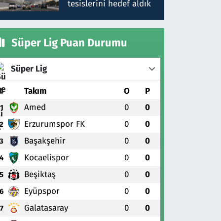
tesislerini hedef aldık
Süper Lig Puan Durumu
Süper Lig
#
Takım
O
P
Amed
0
0
1
Erzurumspor FK
0
0
2
Başakşehir
0
0
3
Kocaelispor
0
0
4
Beşiktaş
0
0
5
Eyüpspor
0
0
6
Galatasaray
0
0
7