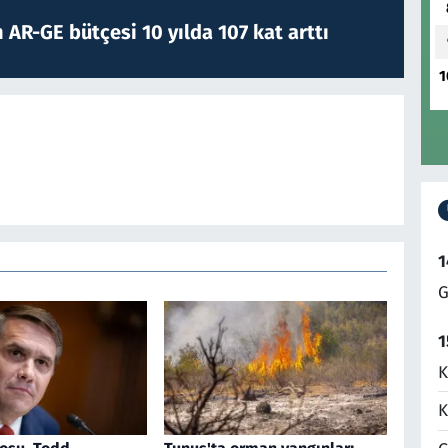
 AR-GE bütçesi 10 yılda 107 kat arttı
1
1
G
1
K
K