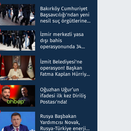
Bakırköy Cumhuriyet
Başsavcılığı'ndan yeni
nesil suç örgütlerine
operasyon: 50 şüpheli
hakkında gözaltı kararı
İzmir merkezli yasa
dışı bahis
operasyonunda 34
gözaltı: Yaklaşık 2
Milyar liralık para
İzmit Belediyesi'ne
trafiği tespit edildi
operasyon! Başkan
Fatma Kaplan Hürriyet
ve eşi gözaltına alındı
Oğuzhan Uğur’un
ifadesi ilk kez Diriliş
Postası'nda!
Rusya Başbakan
Yardımcısı Novak,
Rusya-Türkiye enerji