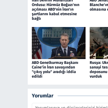
İran Devrim Muhafızları
ABD Senat
Ordusu: Hürmüz Boğazı'nın
Blanche'ı
açılması ABD'nin İran'ın
olmasına 
şartlarını kabul etmesine
bağlı
ABD Genelkurmay Başkanı
Rusya: Ukr
Caine'in İran savaşından
sanayi tesi
"çıkış yolu" aradığı iddia
deposunu 
edildi
vurduk
Yorumlar