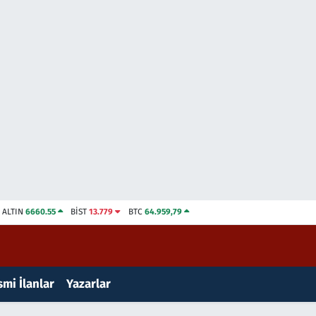
ALTIN
6660.55
BİST
13.779
BTC
64.959,79
mi İlanlar
Yazarlar