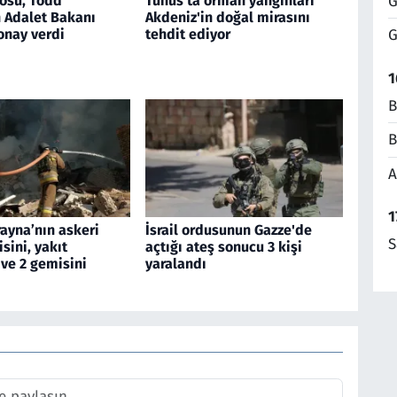
G
osu, Todd
Tunus'ta orman yangınları
n Adalet Bakanı
Akdeniz'in doğal mirasını
onay verdi
tehdit ediyor
G
1
B
B
A
1
ayna’nın askeri
İsrail ordusunun Gazze'de
S
sini, yakıt
açtığı ateş sonucu 3 kişi
ve 2 gemisini
yaralandı