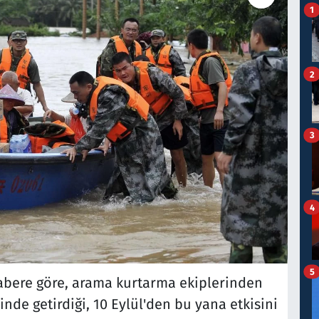
1
2
3
4
5
bere göre, arama kurtarma ekiplerinden
inde getirdiği, 10 Eylül'den bu yana etkisini