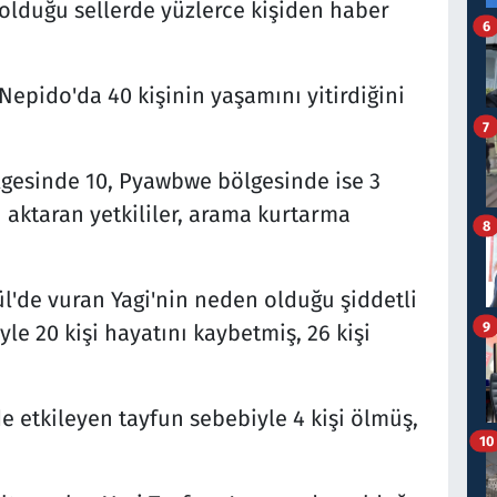
 olduğu sellerde yüzlerce kişiden haber
6
 Nepido'da 40 kişinin yaşamını yitirdiğini
7
lgesinde 10, Pyawbwe bölgesinde ise 3
ı aktaran yetkililer, arama kurtarma
8
lül'de vuran Yagi'nin neden olduğu şiddetli
9
le 20 kişi hayatını kaybetmiş, 26 kişi
de etkileyen tayfun sebebiyle 4 kişi ölmüş,
10