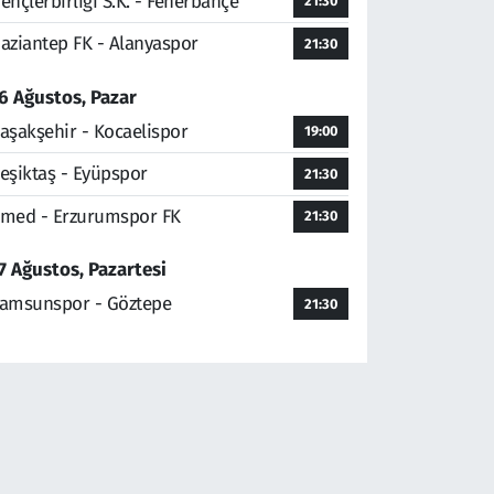
ençlerbirliği S.K. - Fenerbahçe
21:30
aziantep FK - Alanyaspor
21:30
6 Ağustos, Pazar
aşakşehir - Kocaelispor
19:00
eşiktaş - Eyüpspor
21:30
med - Erzurumspor FK
21:30
7 Ağustos, Pazartesi
amsunspor - Göztepe
21:30