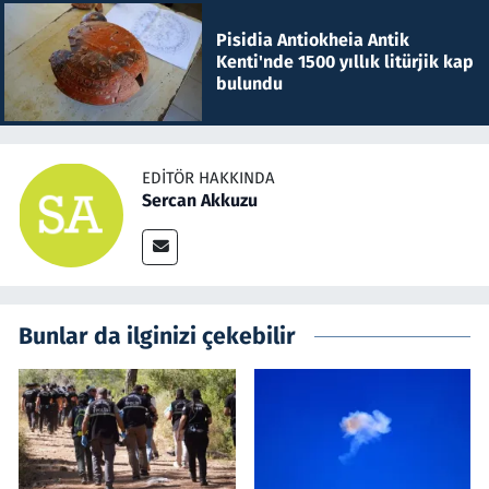
Pisidia Antiokheia Antik
Kenti'nde 1500 yıllık litürjik kap
bulundu
EDITÖR HAKKINDA
Sercan Akkuzu
Bunlar da ilginizi çekebilir