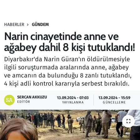
Gündem
HABERLER
GÜNDEM
Haber
Narin cinayetinde anne ve
Kültür Sanat
ağabey dahil 8 kişi tutuklandı!
Diyarbakır'da Narin Güran'ın öldürülmesiyle
Kurumsal Haberler
ilgili soruşturmada aralarında anne, ağabey
ve amcanın da bulunduğu 8 zanlı tutuklandı,
Lezzet Durağı
4 kişi adli kontrol kararıyla serbest bırakıldı.
Memur ve Kamu
SERCAN AKKUZU
13.09.2024 - 07:03
13.09.2024 - 15:59
EDITÖR
YAYINLANMA
GÜNCELLEME
Otomobil
Oyun
Ramazan