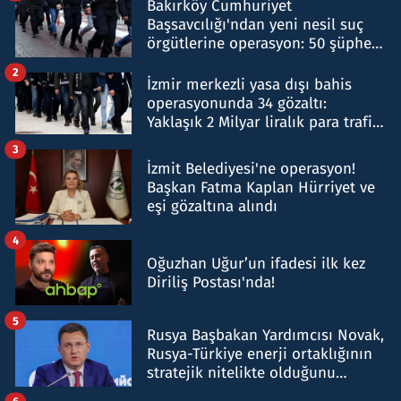
Bakırköy Cumhuriyet
Başsavcılığı'ndan yeni nesil suç
örgütlerine operasyon: 50 şüpheli
hakkında gözaltı kararı
2
İzmir merkezli yasa dışı bahis
operasyonunda 34 gözaltı:
Yaklaşık 2 Milyar liralık para trafiği
tespit edildi
3
İzmit Belediyesi'ne operasyon!
Başkan Fatma Kaplan Hürriyet ve
eşi gözaltına alındı
4
Oğuzhan Uğur’un ifadesi ilk kez
Diriliş Postası'nda!
5
Rusya Başbakan Yardımcısı Novak,
Rusya-Türkiye enerji ortaklığının
stratejik nitelikte olduğunu
belirtti