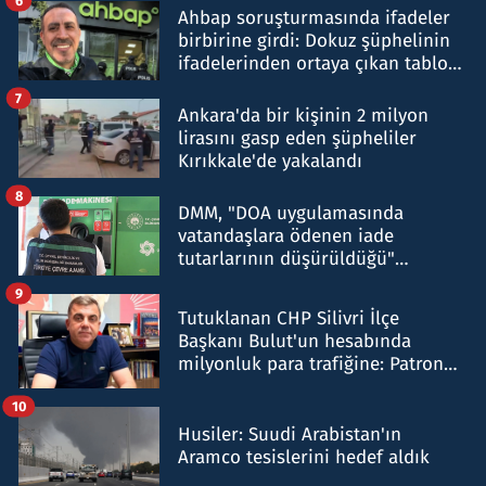
6
Ahbap soruşturmasında ifadeler
birbirine girdi: Dokuz şüphelinin
ifadelerinden ortaya çıkan tablo
şok etti
7
Ankara'da bir kişinin 2 milyon
lirasını gasp eden şüpheliler
Kırıkkale'de yakalandı
8
DMM, "DOA uygulamasında
vatandaşlara ödenen iade
tutarlarının düşürüldüğü"
iddiasını yalanladı
9
Tutuklanan CHP Silivri İlçe
Başkanı Bulut'un hesabında
milyonluk para trafiğine: Patron
talimat verdi, ben gönderdim
10
Husiler: Suudi Arabistan'ın
Aramco tesislerini hedef aldık