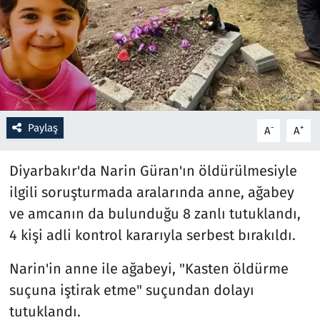
Resmi İlanlar
Rüya Tabirleri
Sağlık
Paylaş
-
+
A
A
Savunma Sanayi
Diyarbakır'da Narin Güran'ın öldürülmesiyle
Seçim 2023
ilgili soruşturmada aralarında anne, ağabey
ve amcanın da bulunduğu 8 zanlı tutuklandı,
Spor
4 kişi adli kontrol kararıyla serbest bırakıldı.
Teknoloji ve Bilim
Narin'in anne ile ağabeyi, "Kasten öldürme
Televizyon
suçuna iştirak etme" suçundan dolayı
tutuklandı.