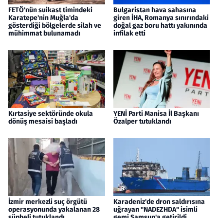
FETÖ'nün suikast timindeki
Bulgaristan hava sahasına
Karatepe'nin Muğla'da
giren İHA, Romanya sınırındaki
gösterdiği bölgelerde silah ve
doğal gaz boru hattı yakınında
mühimmat bulunamadı
infilak etti
Kırtasiye sektöründe okula
YENİ Parti Manisa İl Başkanı
dönüş mesaisi başladı
Özalper tutuklandı
İzmir merkezli suç örgütü
Karadeniz'de dron saldırısına
operasyonunda yakalanan 28
uğrayan "NADEZHDA" isimli
şüpheli tutuklandı
gemi Samsun'a getirildi