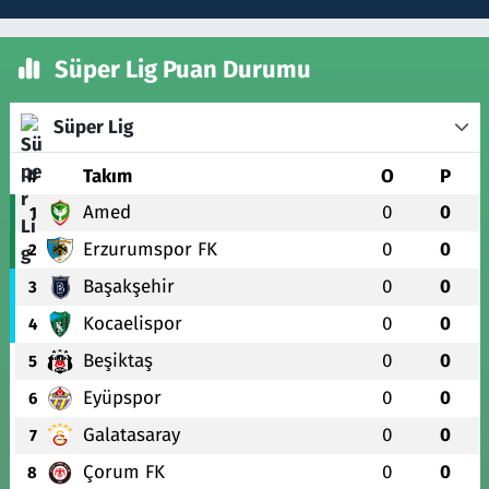
Süper Lig Puan Durumu
Süper Lig
#
Takım
O
P
Amed
0
0
1
Erzurumspor FK
0
0
2
Başakşehir
0
0
3
Kocaelispor
0
0
4
Beşiktaş
0
0
5
Eyüpspor
0
0
6
Galatasaray
0
0
7
Çorum FK
0
0
8