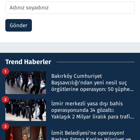
Gönder
Trend Haberler
1
Bakırköy Cumhuriyet
Başsavcılığı'ndan yeni nesil suç
örgütlerine operasyon: 50 şüpheli
hakkında gözaltı kararı
2
İzmir merkezli yasa dışı bahis
operasyonunda 34 gözaltı:
Yaklaşık 2 Milyar liralık para trafiği
tespit edildi
3
İzmit Belediyesi'ne operasyon!
Başkan Fatma Kaplan Hürriyet ve