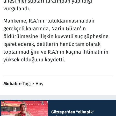
ailesi mensupları tarafından yapıldığı
vurgulandı.
Mahkeme, R.A.’nın tutuklanmasına dair
gerekçeli kararında, Narin Güran’ın
öldürülmesine ilişkin kuvvetli suç şüphesine
işaret ederek, delillerin henüz tam olarak
toplanmadığını ve R.A.'nın kaçma ihtimalinin
yüksek olduğunu kaydetti.
Muhabir:
Tuğçe Huy
Göztepe'den "olimpik"