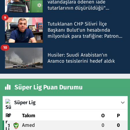
vatandaşlara ödenen iade
tutarlarının düşürüldüğü"
iddiasını yalanladı
9
Tutuklanan CHP Silivri İlçe
Başkanı Bulut'un hesabında
milyonluk para trafiğine: Patron
talimat verdi, ben gönderdim
10
Husiler: Suudi Arabistan'ın
Aramco tesislerini hedef aldık
Süper Lig Puan Durumu
Süper Lig
#
Takım
O
P
Amed
0
0
1