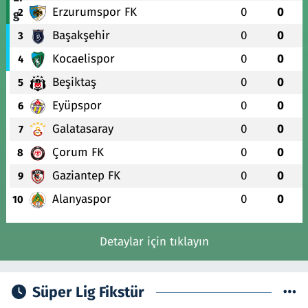
Erzurumspor FK
0
0
2
Başakşehir
0
0
3
Kocaelispor
0
0
4
Beşiktaş
0
0
5
Eyüpspor
0
0
6
Galatasaray
0
0
7
Çorum FK
0
0
8
Gaziantep FK
0
0
9
Alanyaspor
0
0
10
Detaylar için tıklayın
Süper Lig Fikstür