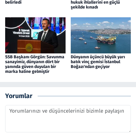
belirledi
hukuk ihlallerini en güçlü
şekilde kınadı
SSB Başkanı Görgün: Savunma
Dünyanın üçüncü büyük yarı
sanayimiz, dünyanın dört bir
batık vinç gemisi İstanbul
yanında güven duyulan bir
Boğazı'ndan geçiyor
marka haline gelmiştir
Yorumlar