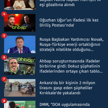
eşi gözaltına alındı
4
Oğuzhan Uğur’un ifadesi ilk kez
Diriliş Postası'nda!
5
Rusya Başbakan Yardımcısı Novak,
Rusya-Türkiye enerji ortaklığının
stratejik nitelikte olduğunu
belirtti
6
Ahbap soruşturmasında ifadeler
birbirine girdi: Dokuz şüphelinin
ifadelerinden ortaya çıkan tablo
şok etti
7
Ankara'da bir kişinin 2 milyon
lirasını gasp eden şüpheliler
Kırıkkale'de yakalandı
8
DMM, "DOA uygulamasında