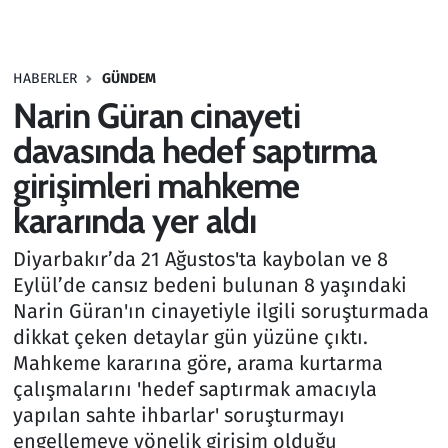
Gündem
HABERLER
GÜNDEM
Haber
Narin Güran cinayeti
Kültür Sanat
davasında hedef saptırma
girişimleri mahkeme
Kurumsal Haberler
kararında yer aldı
Lezzet Durağı
Diyarbakır’da 21 Ağustos'ta kaybolan ve 8
Eylül’de cansız bedeni bulunan 8 yaşındaki
Memur ve Kamu
Narin Güran'ın cinayetiyle ilgili soruşturmada
dikkat çeken detaylar gün yüzüne çıktı.
Otomobil
Mahkeme kararına göre, arama kurtarma
çalışmalarını 'hedef saptırmak amacıyla
Oyun
yapılan sahte ihbarlar' soruşturmayı
engellemeye yönelik girişim olduğu
Ramazan