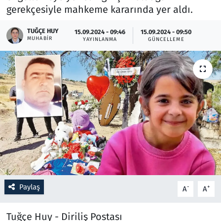
gerekçesiyle mahkeme kararında yer aldı.
Resmi İlanlar
TUĞÇE HUY
15.09.2024 - 09:46
15.09.2024 - 09:50
MUHABIR
YAYINLANMA
GÜNCELLEME
Rüya Tabirleri
Sağlık
Savunma Sanayi
Seçim 2023
Spor
Teknoloji ve Bilim
Paylaş
-
+
A
A
Televizyon
Tuğçe Huy - Diriliş Postası