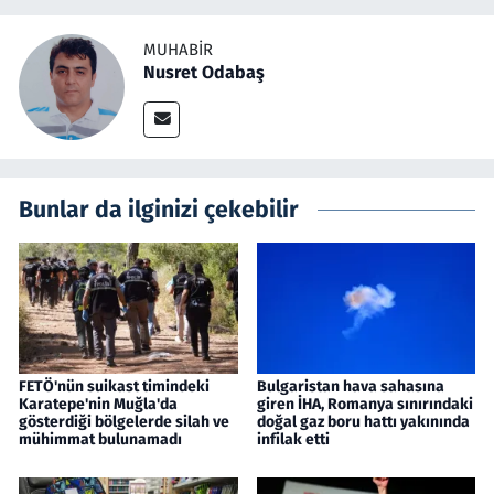
MUHABIR
Nusret Odabaş
Bunlar da ilginizi çekebilir
FETÖ'nün suikast timindeki
Bulgaristan hava sahasına
Karatepe'nin Muğla'da
giren İHA, Romanya sınırındaki
gösterdiği bölgelerde silah ve
doğal gaz boru hattı yakınında
mühimmat bulunamadı
infilak etti