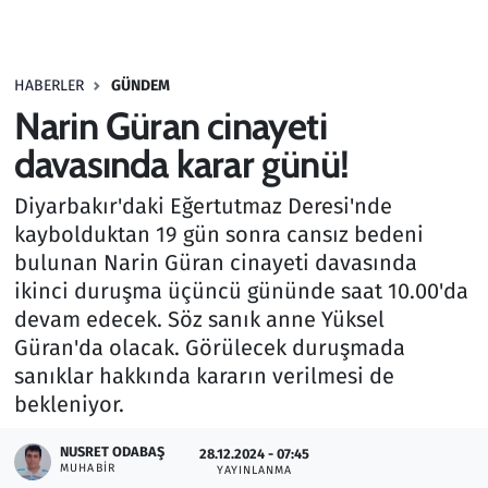
Gündem
HABERLER
GÜNDEM
Haber
Narin Güran cinayeti
Kültür Sanat
davasında karar günü!
Diyarbakır'daki Eğertutmaz Deresi'nde
Kurumsal Haberler
kaybolduktan 19 gün sonra cansız bedeni
bulunan Narin Güran cinayeti davasında
Lezzet Durağı
ikinci duruşma üçüncü gününde saat 10.00'da
Memur ve Kamu
devam edecek. Söz sanık anne Yüksel
Güran'da olacak. Görülecek duruşmada
Otomobil
sanıklar hakkında kararın verilmesi de
bekleniyor.
Oyun
NUSRET ODABAŞ
28.12.2024 - 07:45
MUHABIR
YAYINLANMA
Ramazan