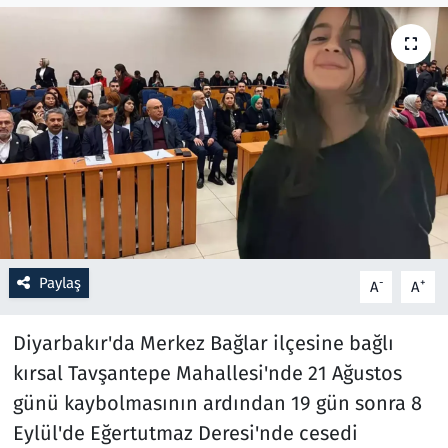
Resmi İlanlar
Rüya Tabirleri
Sağlık
Savunma Sanayi
Seçim 2023
Paylaş
-
+
A
A
Spor
Diyarbakır'da Merkez Bağlar ilçesine bağlı
Teknoloji ve Bilim
kırsal Tavşantepe Mahallesi'nde 21 Ağustos
günü kaybolmasının ardından 19 gün sonra 8
Televizyon
Eylül'de Eğertutmaz Deresi'nde cesedi