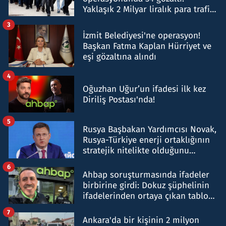
Yaklaşık 2 Milyar liralık para trafiği
tespit edildi
3
İzmit Belediyesi'ne operasyon!
Başkan Fatma Kaplan Hürriyet ve
eşi gözaltına alındı
4
Oğuzhan Uğur’un ifadesi ilk kez
Diriliş Postası'nda!
5
Rusya Başbakan Yardımcısı Novak,
Rusya-Türkiye enerji ortaklığının
stratejik nitelikte olduğunu
belirtti
6
Ahbap soruşturmasında ifadeler
birbirine girdi: Dokuz şüphelinin
ifadelerinden ortaya çıkan tablo
şok etti
7
Ankara'da bir kişinin 2 milyon