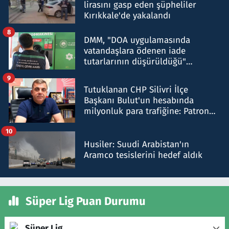
lirasını gasp eden şüpheliler
Kırıkkale'de yakalandı
8
DMM, "DOA uygulamasında
vatandaşlara ödenen iade
tutarlarının düşürüldüğü"
iddiasını yalanladı
9
Tutuklanan CHP Silivri İlçe
Başkanı Bulut'un hesabında
milyonluk para trafiğine: Patron
talimat verdi, ben gönderdim
10
Husiler: Suudi Arabistan'ın
Aramco tesislerini hedef aldık
Süper Lig Puan Durumu
Süper Lig