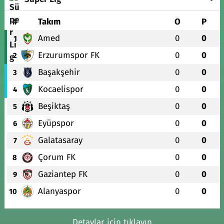
#
Takım
O
P
Amed
0
0
1
Erzurumspor FK
0
0
2
Başakşehir
0
0
3
Kocaelispor
0
0
4
Beşiktaş
0
0
5
Eyüpspor
0
0
6
Galatasaray
0
0
7
Çorum FK
0
0
8
Gaziantep FK
0
0
9
Alanyaspor
0
0
10
Detaylar için tıklayın