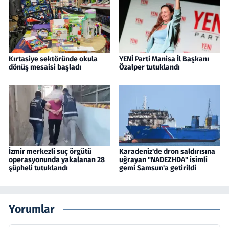
Kırtasiye sektöründe okula
YENİ Parti Manisa İl Başkanı
dönüş mesaisi başladı
Özalper tutuklandı
İzmir merkezli suç örgütü
Karadeniz'de dron saldırısına
operasyonunda yakalanan 28
uğrayan "NADEZHDA" isimli
şüpheli tutuklandı
gemi Samsun'a getirildi
Yorumlar