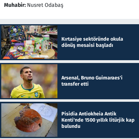
Muhabir:
Nusret Odabaş
Kırtasiye sektöründe okula
dönüş mesaisi başladı
Arsenal, Bruno Guimaraes'i
transfer etti
Pisidia Antiokheia Antik
Kenti'nde 1500 yıllık litürjik kap
bulundu