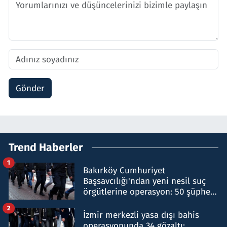
Gönder
Trend Haberler
1
Bakırköy Cumhuriyet
Başsavcılığı'ndan yeni nesil suç
örgütlerine operasyon: 50 şüpheli
hakkında gözaltı kararı
2
İzmir merkezli yasa dışı bahis
operasyonunda 34 gözaltı: