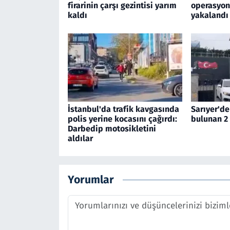
firarinin çarşı gezintisi yarım
operasyon
kaldı
yakalandı
İstanbul'da trafik kavgasında
Sarıyer'de
polis yerine kocasını çağırdı:
bulunan 2 
Darbedip motosikletini
aldılar
Yorumlar