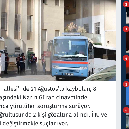
2
3
4
5
hallesi’nde 21 Ağustos’ta kaybolan, 8
yaşındaki Narin Güran cinayetinde
ınca yürütülen soruşturma sürüyor.
6
rultusunda 2 kişi gözaltına alındı. İ.K. ve
ni değiştirmekle suçlanıyor.