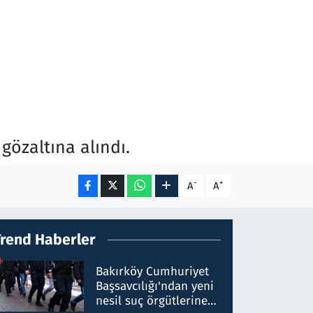
gözaltına alındı.
-
+
A
A
Trend Haberler
Bakırköy Cumhuriyet
Başsavcılığı'ndan yeni
nesil suç örgütlerine