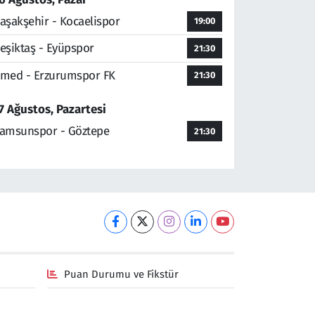
aşakşehir - Kocaelispor
19:00
eşiktaş - Eyüpspor
21:30
med - Erzurumspor FK
21:30
7 Ağustos, Pazartesi
amsunspor - Göztepe
21:30
Puan Durumu ve Fikstür