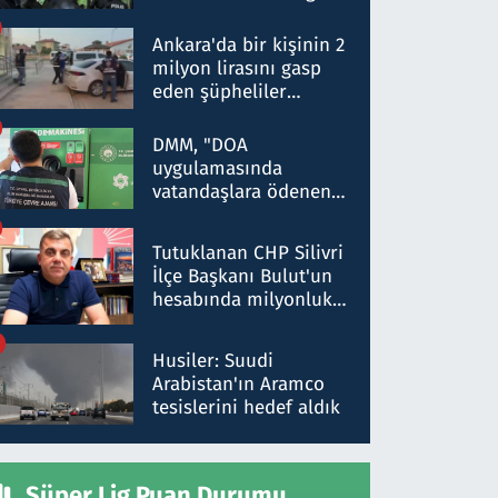
Dokuz şüphelinin
ifadelerinden ortaya
Ankara'da bir kişinin 2
çıkan tablo şok etti
milyon lirasını gasp
eden şüpheliler
Kırıkkale'de yakalandı
DMM, "DOA
uygulamasında
vatandaşlara ödenen
iade tutarlarının
düşürüldüğü" iddiasını
Tutuklanan CHP Silivri
yalanladı
İlçe Başkanı Bulut'un
hesabında milyonluk
para trafiğine: Patron
talimat verdi, ben
Husiler: Suudi
gönderdim
Arabistan'ın Aramco
tesislerini hedef aldık
Süper Lig Puan Durumu