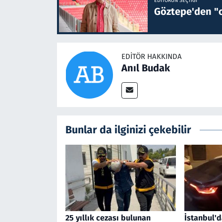
EDITÖRÜN SEÇTIĞI
Göztepe'den "o
EDITÖR HAKKINDA
Anıl Budak
Bunlar da ilginizi çekebilir
25 yıllık cezası bulunan
İstanbul'd