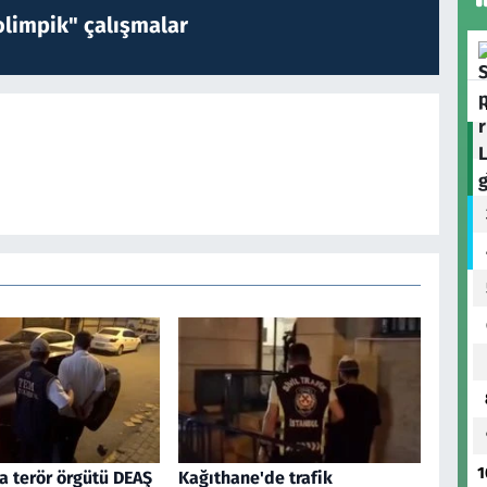
limpik" çalışmalar
1
a terör örgütü DEAŞ
Kağıthane'de trafik