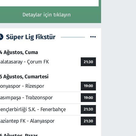
Detaylar için tıklayın
Süper Lig Fikstür
4 Ağustos, Cuma
alatasaray - Çorum FK
21:30
5 Ağustos, Cumartesi
onyaspor - Rizespor
19:00
asımpaşa - Trabzonspor
19:00
ençlerbirliği S.K. - Fenerbahçe
21:30
aziantep FK - Alanyaspor
21:30
6 Ağustos, Pazar