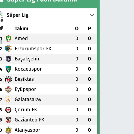
Süper Lig
#
Takım
O
P
Amed
0
0
1
Erzurumspor FK
0
0
2
Başakşehir
0
0
3
Kocaelispor
0
0
4
Beşiktaş
0
0
5
Eyüpspor
0
0
6
Galatasaray
0
0
7
Çorum FK
0
0
8
Gaziantep FK
0
0
9
Alanyaspor
0
0
0