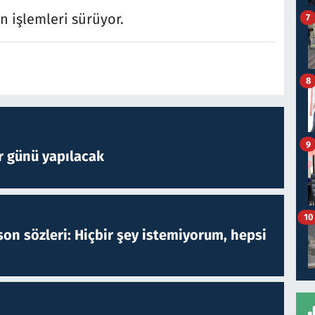
n işlemleri sürüyor.
7
8
9
r günü yapılacak
10
on sözleri: Hiçbir şey istemiyorum, hepsi