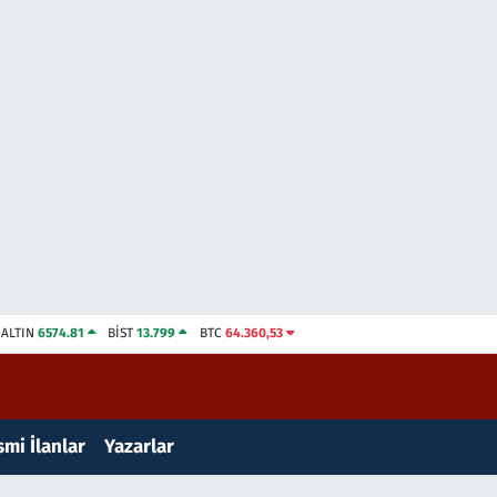
ALTIN
6574.81
BİST
13.799
BTC
64.360,53
mi İlanlar
Yazarlar