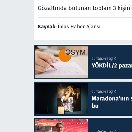
Gözaltında bulunan toplam 3 kişini
Kaynak:
İhlas Haber Ajansı
EDITÖRÜN SEÇTIĞI
YÖKDİL/2 paza
EDITÖRÜN SEÇTIĞI
Maradona'nın s
bu