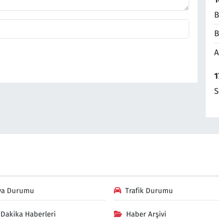
B
B
A
1
S
va Durumu
Trafik Durumu
Dakika Haberleri
Haber Arşivi