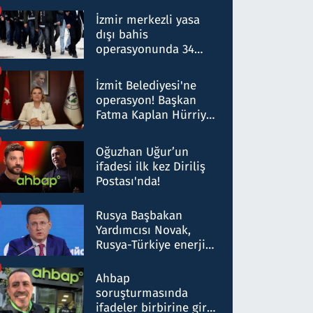
operasyon: 50 şüpheli
hakkında gözaltı kararı
İzmir merkezli yasa
dışı bahis
operasyonunda 34
gözaltı: Yaklaşık 2
Milyar liralık para
İzmit Belediyesi'ne
trafiği tespit edildi
operasyon! Başkan
Fatma Kaplan Hürriyet
ve eşi gözaltına alındı
Oğuzhan Uğur’un
ifadesi ilk kez Diriliş
Postası'nda!
Rusya Başbakan
Yardımcısı Novak,
Rusya-Türkiye enerji
ortaklığının stratejik
nitelikte olduğunu
Ahbap
belirtti
soruşturmasında
ifadeler birbirine girdi: