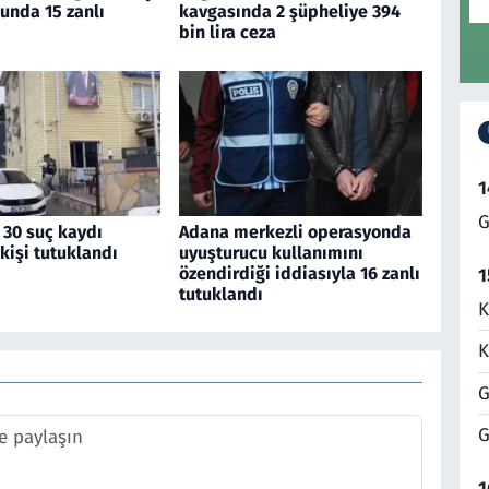
unda 15 zanlı
kavgasında 2 şüpheliye 394
bin lira ceza
1
G
 30 suç kaydı
Adana merkezli operasyonda
kişi tutuklandı
uyuşturucu kullanımını
özendirdiği iddiasıyla 16 zanlı
1
tutuklandı
K
K
G
G
1