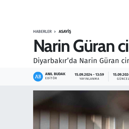
Resmi İlanlar
Rüya Tabirleri
HABERLER
ASAYIŞ
Narin Güran ci
Sağlık
Savunma Sanayi
Diyarbakır’da Narin Güran cin
Seçim 2023
ANIL BUDAK
15.09.2024 - 13:59
15.09.202
EDITÖR
YAYINLANMA
GÜNCE
Spor
Teknoloji ve Bilim
Televizyon