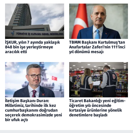
İŞKUR, yılın 7 ayında yaklaşık
TBMM Başkanı Kurtulmuş'tan
848 bin işe yerleştirmeye
Anafartalar Zaferi'nin 111'inci
aracılık etti
yıl dönümü mesajı
İletişim Başkanı Duran:
Ticaret Bakanlığı yeni eğitim-
Milletimiz, tarihinde ilk kez
öğretim yılı öncesinde
cumhurbaşkanını doğrudan
kırtasiye ürünlerine yönelik
seçerek demokrasimizde yeni
denetimlere başladı
bir ufuk açtı