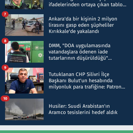
ifadelerinden ortaya çıkan tablo
şok etti
7
Ankara'da bir kişinin 2 milyon
lirasını gasp eden şüpheliler
Kırıkkale'de yakalandı
8
DMM, "DOA uygulamasında
vatandaşlara ödenen iade
tutarlarının düşürüldüğü"
iddiasını yalanladı
9
Tutuklanan CHP Silivri İlçe
Başkanı Bulut'un hesabında
milyonluk para trafiğine: Patron
talimat verdi, ben gönderdim
10
Husiler: Suudi Arabistan'ın
Aramco tesislerini hedef aldık