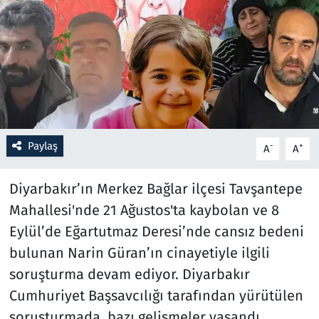
Resmi İlanlar
Rüya Tabirleri
Sağlık
Savunma Sanayi
Paylaş
-
+
A
A
Seçim 2023
Diyarbakır’ın Merkez Bağlar ilçesi Tavşantepe
Mahallesi'nde 21 Ağustos'ta kaybolan ve 8
Spor
Eylül’de Eğartutmaz Deresi’nde cansız bedeni
Teknoloji ve Bilim
bulunan Narin Güran’ın cinayetiyle ilgili
soruşturma devam ediyor. Diyarbakır
Televizyon
Cumhuriyet Başsavcılığı tarafından yürütülen
soruşturmada, bazı gelişmeler yaşandı.