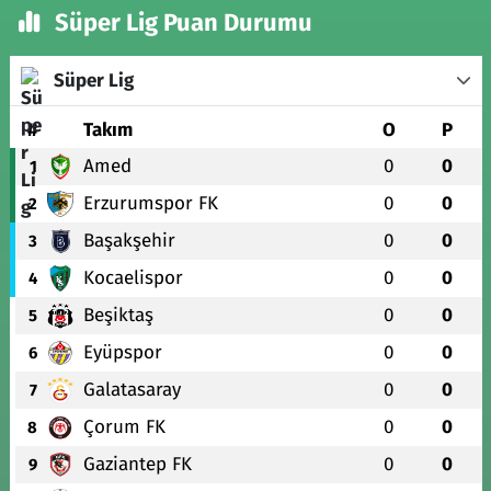
Süper Lig Puan Durumu
Süper Lig
#
Takım
O
P
Amed
0
0
1
Erzurumspor FK
0
0
2
Başakşehir
0
0
3
Kocaelispor
0
0
4
Beşiktaş
0
0
5
Eyüpspor
0
0
6
Galatasaray
0
0
7
Çorum FK
0
0
8
Gaziantep FK
0
0
9