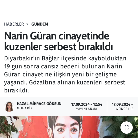
Gündem
HABERLER
GÜNDEM
Haber
Narin Güran cinayetinde
Kültür Sanat
kuzenler serbest bırakıldı
Diyarbakır'ın Bağlar ilçesinde kaybolduktan
Kurumsal Haberler
19 gün sonra cansız bedeni bulunan Narin
Güran cinayetine ilişkin yeni bir gelişme
Lezzet Durağı
yaşandı. Gözaltına alınan kuzenleri serbest
Memur ve Kamu
bırakıldı.
HAZAL MIHRACE GÖKSUN
Otomobil
17.09.2024 - 12:54
17.09.2024 - 14
MUHABIR
YAYINLANMA
GÜNCELLEM
Oyun
Ramazan