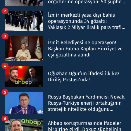
örgütlerine operasyon: 50 şüpheli
hakkında gözaltı kararı
2
İzmir merkezli yasa dışı bahis
operasyonunda 34 gözaltı:
Yaklaşık 2 Milyar liralık para trafiği
tespit edildi
3
İzmit Belediyesi'ne operasyon!
Başkan Fatma Kaplan Hürriyet ve
eşi gözaltına alındı
4
Oğuzhan Uğur’un ifadesi ilk kez
Diriliş Postası'nda!
5
Rusya Başbakan Yardımcısı Novak,
Rusya-Türkiye enerji ortaklığının
stratejik nitelikte olduğunu
belirtti
6
Ahbap soruşturmasında ifadeler
birbirine girdi: Dokuz şüphelinin