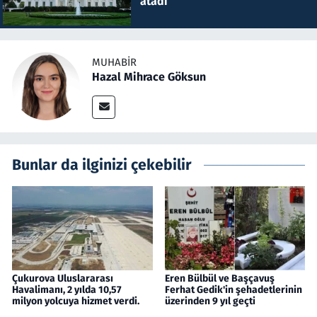
atadı
MUHABIR
Hazal Mihrace Göksun
Bunlar da ilginizi çekebilir
Çukurova Uluslararası
Eren Bülbül ve Başçavuş
Havalimanı, 2 yılda 10,57
Ferhat Gedik'in şehadetlerinin
milyon yolcuya hizmet verdi.
üzerinden 9 yıl geçti