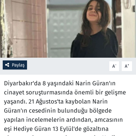
Resmi İlanlar
Rüya Tabirleri
Sağlık
Savunma Sanayi
Paylaş
-
+
A
A
Seçim 2023
Diyarbakır'da 8 yaşındaki Narin Güran'ın
Spor
cinayet soruşturmasında önemli bir gelişme
yaşandı. 21 Ağustos'ta kaybolan Narin
Teknoloji ve Bilim
Güran'ın cesedinin bulunduğu bölgede
yapılan incelemelerin ardından, amcasının
Televizyon
eşi Hediye Güran 13 Eylül'de gözaltına