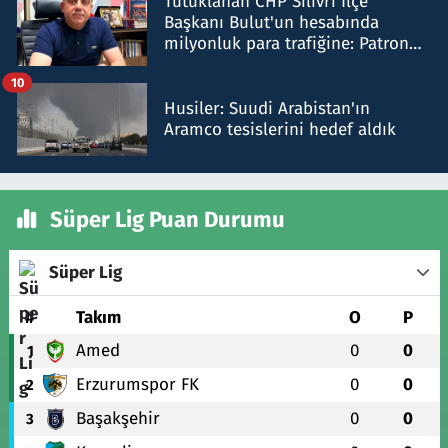
Tutuklanan CHP Silivri İlçe
Başkanı Bulut'un hesabında
milyonluk para trafiğine: Patron
talimat verdi, ben gönderdim
10
Husiler: Suudi Arabistan'ın
Aramco tesislerini hedef aldık
Süper Lig Puan Durumu
Süper Lig
#
Takım
O
P
Amed
0
0
1
Erzurumspor FK
0
0
2
Başakşehir
0
0
3