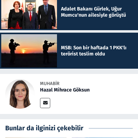
Adalet Bakanı Gürlek, Uğur
Mumcu'nun ailesiyle görüştü
MSB: Son bir haftada 1 PKK'lı
terörist teslim oldu
MUHABIR
Hazal Mihrace Göksun
Bunlar da ilginizi çekebilir