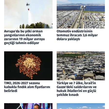
Avrupa'da bu yılki orman
Otomotiv endüstrisinin
yangınlarının ekonomik
temmuz ihracatı 3,6 milyar
zararının 19 milyar avroyu
dolara yaklaştı
geçtiği tahmin ediliyor
TMO, 2026-2027 sezonu
Türkiye ve 7 ülke, İsrail'in
kabuklu fındık alım fiyatlarını
Gazze'deki saldırılarını ve
belirledi
hukuk ihlallerini en güçlü
şekilde kınadı