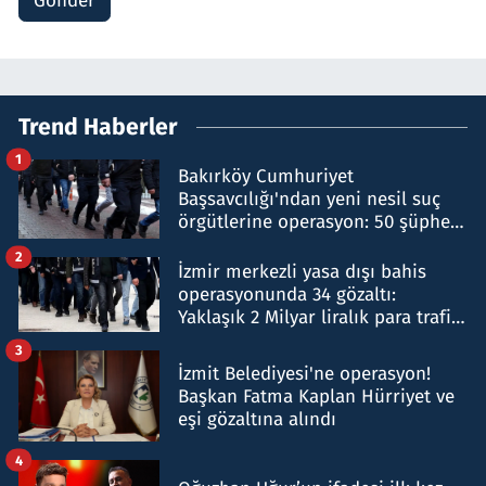
Gönder
Trend Haberler
1
Bakırköy Cumhuriyet
Başsavcılığı'ndan yeni nesil suç
örgütlerine operasyon: 50 şüpheli
hakkında gözaltı kararı
2
İzmir merkezli yasa dışı bahis
operasyonunda 34 gözaltı:
Yaklaşık 2 Milyar liralık para trafiği
tespit edildi
3
İzmit Belediyesi'ne operasyon!
Başkan Fatma Kaplan Hürriyet ve
eşi gözaltına alındı
4