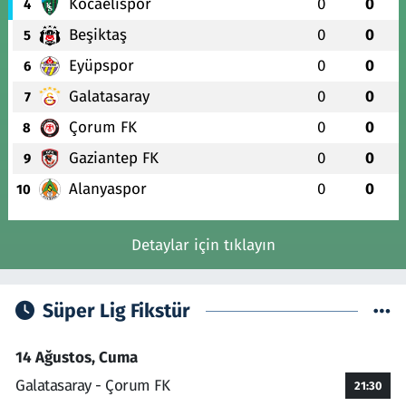
Kocaelispor
0
0
4
Beşiktaş
0
0
5
Eyüpspor
0
0
6
Galatasaray
0
0
7
Çorum FK
0
0
8
Gaziantep FK
0
0
9
Alanyaspor
0
0
10
Detaylar için tıklayın
Süper Lig Fikstür
14 Ağustos, Cuma
Galatasaray - Çorum FK
21:30