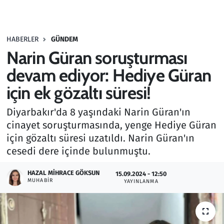
Gündem
HABERLER
GÜNDEM
Haber
Narin Güran soruşturması
Kültür Sanat
devam ediyor: Hediye Güran
için ek gözaltı süresi!
Kurumsal Haberler
Diyarbakır'da 8 yaşındaki Narin Güran'ın
Lezzet Durağı
cinayet soruşturmasında, yenge Hediye Güran
için gözaltı süresi uzatıldı. Narin Güran'ın
Memur ve Kamu
cesedi dere içinde bulunmuştu.
Otomobil
HAZAL MIHRACE GÖKSUN
15.09.2024 - 12:50
MUHABIR
YAYINLANMA
Oyun
Ramazan