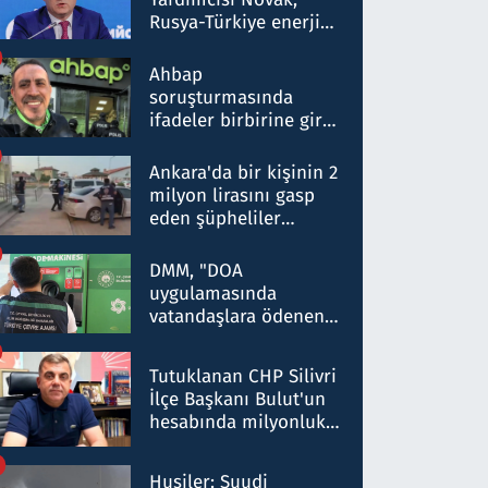
Rusya-Türkiye enerji
ortaklığının stratejik
nitelikte olduğunu
Ahbap
belirtti
soruşturmasında
ifadeler birbirine girdi:
Dokuz şüphelinin
ifadelerinden ortaya
Ankara'da bir kişinin 2
çıkan tablo şok etti
milyon lirasını gasp
eden şüpheliler
Kırıkkale'de yakalandı
DMM, "DOA
uygulamasında
vatandaşlara ödenen
iade tutarlarının
düşürüldüğü" iddiasını
Tutuklanan CHP Silivri
yalanladı
İlçe Başkanı Bulut'un
hesabında milyonluk
para trafiğine: Patron
talimat verdi, ben
Husiler: Suudi