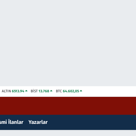
ALTIN
6513.94
BİST
13.768
BTC
64.602,05
mi İlanlar
Yazarlar