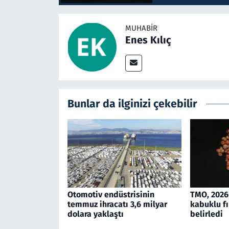
MUHABIR
Enes Kılıç
Bunlar da ilginizi çekebilir
Otomotiv endüstrisinin
TMO, 2026
temmuz ihracatı 3,6 milyar
kabuklu fı
dolara yaklaştı
belirledi