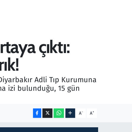
taya çıktı:
ık!
Diyarbakır Adli Tıp Kurumuna
a izi bulunduğu, 15 gün
-
+
A
A