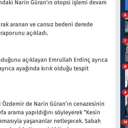
ındaki Narin Güran'ın otopsi işlemi devam
6
arak aranan ve cansız bedeni derede
 raporunu açıkladı.
7
duğunu açıklayan Emrullah Erdinç ayrıca
8
 ayrıca ayağında kırık olduğu tespit
9
i Özdemir de Narin Güran’ın cenazesinin
a arama yapıldığını söyleyerek “Kesin
kmasıyla yaşananlar netleşecek. Sabah
10