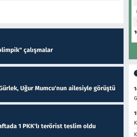
1
limpik" çalışmalar
Gürlek, Uğur Mumcu'nun ailesiyle görüştü
1
G
1
K
ftada 1 PKK'lı terörist teslim oldu
K