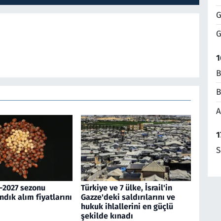
G
G
1
B
B
A
1
S
-2027 sezonu
Türkiye ve 7 ülke, İsrail'in
ndık alım fiyatlarını
Gazze'deki saldırılarını ve
hukuk ihlallerini en güçlü
şekilde kınadı