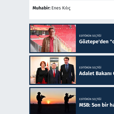
Muhabir:
Enes Kılıç
EDITÖRÜN SEÇTIĞI
Göztepe'den "o
EDITÖRÜN SEÇTIĞI
Adalet Bakanı 
EDITÖRÜN SEÇTIĞI
MSB: Son bir ha