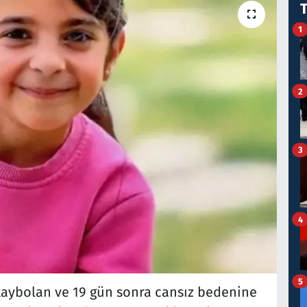
1
2
3
4
5
 kaybolan ve 19 gün sonra cansız bedenine