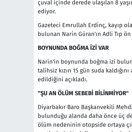
çuval içinde derede ulaşılan 8 yaş
ediyor.
Gazeteci Emrullah Erdinç, kayıp ol
bulunan Narin Güran'ın Adli Tıp ön
BOYNUNDA BOĞMA İZİ VAR
Narin'in boynunda boğma izi bulun
talihsiz kızın 15 gün suda kaldığını
edildiğini açıkladı.
"ŞU AN ÖLÜM SEBEBİ BİLİNMİYOR"
Diyarbakır Baro Başkanvekili Mehd
bulunduğu alanda daha önce üç def
ölüm nedeninin otopside ortaya çı