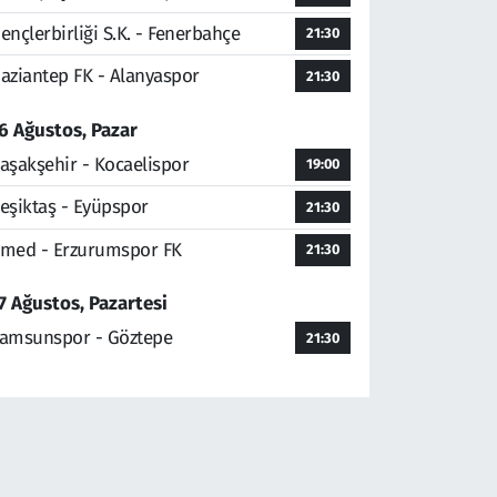
ençlerbirliği S.K. - Fenerbahçe
21:30
aziantep FK - Alanyaspor
21:30
6 Ağustos, Pazar
aşakşehir - Kocaelispor
19:00
eşiktaş - Eyüpspor
21:30
med - Erzurumspor FK
21:30
7 Ağustos, Pazartesi
amsunspor - Göztepe
21:30