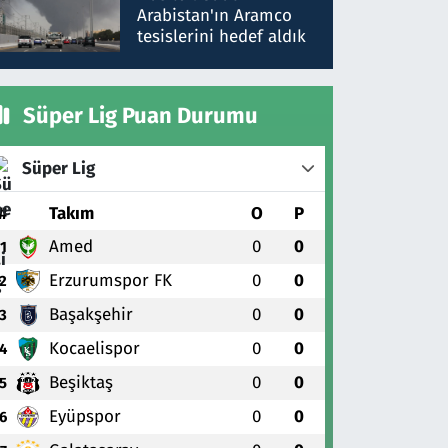
gönderdim
Arabistan'ın Aramco
tesislerini hedef aldık
Süper Lig Puan Durumu
Süper Lig
#
Takım
O
P
Amed
0
0
1
Erzurumspor FK
0
0
2
Başakşehir
0
0
3
Kocaelispor
0
0
4
Beşiktaş
0
0
5
Eyüpspor
0
0
6