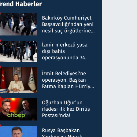
Trend Haberler
Bakırköy Cumhuriyet
Başsavcılığı'ndan yeni
nesil suç örgütlerine
operasyon: 50 şüpheli
hakkında gözaltı kararı
İzmir merkezli yasa
dışı bahis
operasyonunda 34
gözaltı: Yaklaşık 2
Milyar liralık para
İzmit Belediyesi'ne
trafiği tespit edildi
operasyon! Başkan
Fatma Kaplan Hürriyet
ve eşi gözaltına alındı
Oğuzhan Uğur’un
ifadesi ilk kez Diriliş
Postası'nda!
Rusya Başbakan
Yardımcısı Novak,