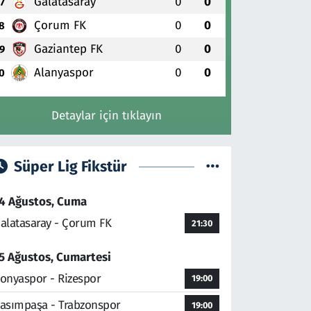
Galatasaray
0
0
7
Çorum FK
0
0
8
Gaziantep FK
0
0
9
Alanyaspor
0
0
0
Detaylar için tıklayın
Süper Lig Fikstür
4 Ağustos, Cuma
alatasaray - Çorum FK
21:30
5 Ağustos, Cumartesi
onyaspor - Rizespor
19:00
asımpaşa - Trabzonspor
19:00