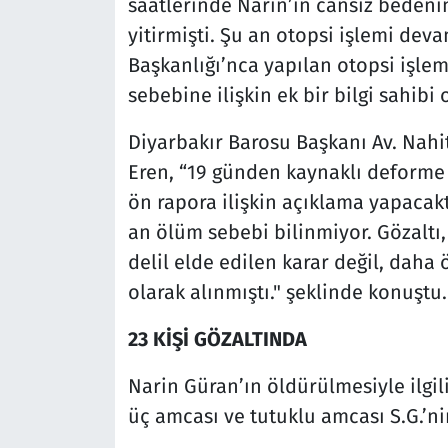
saatlerinde Narin’in cansız bedenin
yitirmişti. Şu an otopsi işlemi dev
Başkanlığı’nca yapılan otopsi işle
sebebine ilişkin ek bir bilgi sahibi 
Diyarbakır Barosu Başkanı Av. Nahit
Eren, “19 günden kaynaklı deforme 
ön rapora ilişkin açıklama yapacak
an ölüm sebebi bilinmiyor. Gözaltı,
delil elde edilen karar değil, daha
olarak alınmıştı." şeklinde konuştu.
23 KİŞİ GÖZALTINDA
Narin Güran’ın öldürülmesiyle ilgil
üç amcası ve tutuklu amcası S.G.’nin