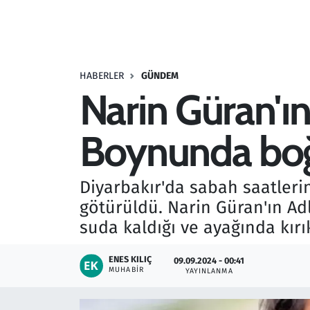
Resmi İlanlar
Rüya Tabirleri
HABERLER
GÜNDEM
Narin Güran'ın
Sağlık
Boynunda boğm
Savunma Sanayi
Seçim 2023
Diyarbakır'da sabah saatleri
götürüldü. Narin Güran'ın A
Spor
suda kaldığı ve ayağında kırı
Teknoloji ve Bilim
ENES KILIÇ
09.09.2024 - 00:41
MUHABIR
YAYINLANMA
Televizyon