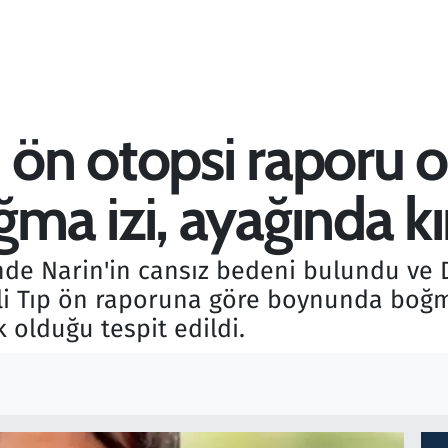
 ön otopsi raporu or
a izi, ayağında kır
nde Narin'in cansız bedeni bulundu ve 
dli Tıp ön raporuna göre boynunda boğm
k olduğu tespit edildi.