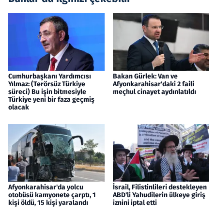
Cumhurbaşkanı Yardımcısı
Bakan Gürlek: Van ve
Yılmaz: (Terörsüz Türkiye
Afyonkarahisar'daki 2 faili
süreci) Bu işin bitmesiyle
meçhul cinayet aydınlatıldı
Türkiye yeni bir faza geçmiş
olacak
Afyonkarahisar'da yolcu
İsrail, Filistinlileri destekleyen
otobüsü kamyonete çarptı, 1
ABD'li Yahudilerin ülkeye giriş
kişi öldü, 15 kişi yaralandı
iznini iptal etti