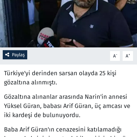
Resmi İlanlar
Rüya Tabirleri
Sağlık
Paylaş
-
+
A
A
Savunma Sanayi
Türkiye'yi derinden sarsan olayda 25 kişi
Seçim 2023
gözaltına alınmıştı.
Spor
Gözaltına alınanlar arasında Narin'in annesi
Yüksel Güran, babası Arif Güran, üç amcası ve
Teknoloji ve Bilim
iki kardeşi de bulunuyordu.
Televizyon
Baba Arif Güran'ın cenazesini katılamadığı