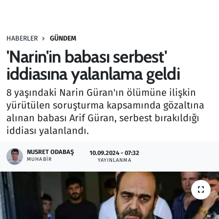
Gündem
HABERLER
GÜNDEM
Haber
'Narin'in babası serbest'
Kültür Sanat
iddiasına yalanlama geldi
8 yaşındaki Narin Güran'ın ölümüne ilişkin
Kurumsal Haberler
yürütülen soruşturma kapsamında gözaltına
alınan babası Arif Güran, serbest bırakıldığı
Lezzet Durağı
iddiası yalanlandı.
Memur ve Kamu
NUSRET ODABAŞ
10.09.2024 - 07:32
MUHABIR
YAYINLANMA
Otomobil
Oyun
Ramazan