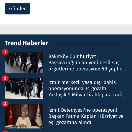
Gönder
Trend Haberler
1
Bakırköy Cumhuriyet
Başsavcılığı'ndan yeni nesil suç
örgütlerine operasyon: 50 şüpheli
hakkında gözaltı kararı
2
İzmir merkezli yasa dışı bahis
operasyonunda 34 gözaltı:
Yaklaşık 2 Milyar liralık para trafiği
tespit edildi
3
İzmit Belediyesi'ne operasyon!
Başkan Fatma Kaplan Hürriyet ve
eşi gözaltına alındı