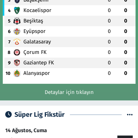
Kocaelispor
0
0
4
Beşiktaş
0
0
5
Eyüpspor
0
0
6
Galatasaray
0
0
7
Çorum FK
0
0
8
Gaziantep FK
0
0
9
Alanyaspor
0
0
10
Detaylar için tıklayın
Süper Lig Fikstür
14 Ağustos, Cuma