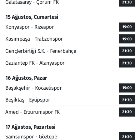
Galatasaray - Çorum FK
21:30
15 Ağustos, Cumartesi
Konyaspor - Rizespor
19:00
Kasımpaşa - Trabzonspor
19:00
Gençlerbirliği S.K. - Fenerbahçe
21:30
Gaziantep FK - Alanyaspor
21:30
16 Ağustos, Pazar
Başakşehir - Kocaelispor
19:00
Beşiktaş - Eyüpspor
21:30
Amed - Erzurumspor FK
21:30
17 Ağustos, Pazartesi
Samsunspor - Göztepe
21:30