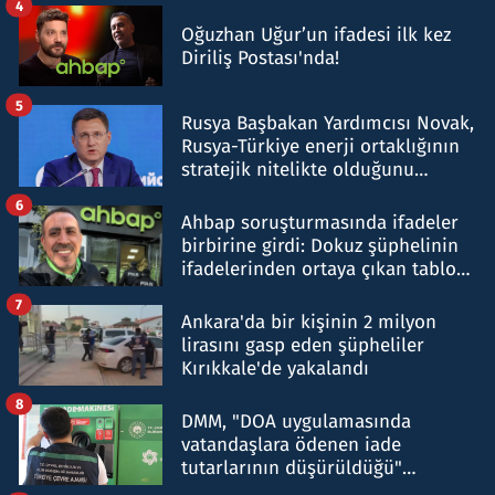
4
Oğuzhan Uğur’un ifadesi ilk kez
Diriliş Postası'nda!
5
Rusya Başbakan Yardımcısı Novak,
Rusya-Türkiye enerji ortaklığının
stratejik nitelikte olduğunu
belirtti
6
Ahbap soruşturmasında ifadeler
birbirine girdi: Dokuz şüphelinin
ifadelerinden ortaya çıkan tablo
şok etti
7
Ankara'da bir kişinin 2 milyon
lirasını gasp eden şüpheliler
Kırıkkale'de yakalandı
8
DMM, "DOA uygulamasında
vatandaşlara ödenen iade
tutarlarının düşürüldüğü"
iddiasını yalanladı