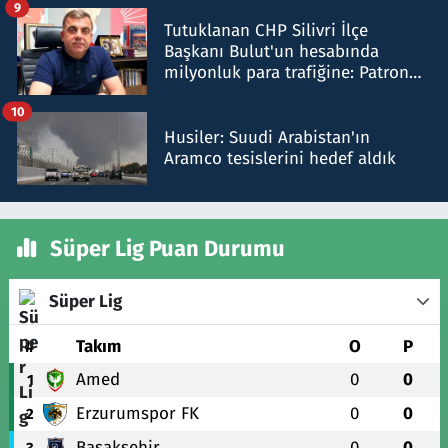
9
Tutuklanan CHP Silivri İlçe
Başkanı Bulut'un hesabında
milyonluk para trafiğine: Patron
talimat verdi, ben gönderdim
10
Husiler: Suudi Arabistan'ın
Aramco tesislerini hedef aldık
Süper Lig Puan Durumu
Süper Lig
#
Takım
O
P
Amed
0
0
1
Erzurumspor FK
0
0
2
Başakşehir
0
0
3