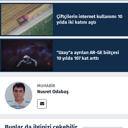
Çiftçilerin internet kullanımı 10
yılda iki katını aştı
"Uzay"a ayrılan AR-GE bütçesi
10 yılda 107 kat arttı
MUHABIR
Nusret Odabaş
Bunlar da ilginizi çekebilir