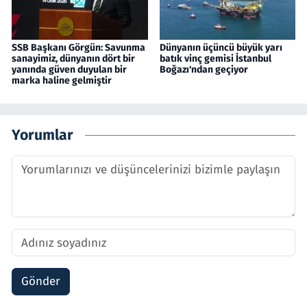
SSB Başkanı Görgün: Savunma
Dünyanın üçüncü büyük yarı
sanayimiz, dünyanın dört bir
batık vinç gemisi İstanbul
yanında güven duyulan bir
Boğazı'ndan geçiyor
marka haline gelmiştir
Yorumlar
Gönder