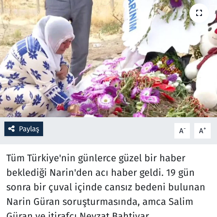
Resmi İlanlar
Rüya Tabirleri
Sağlık
Savunma Sanayi
Seçim 2023
Paylaş
-
+
A
A
Spor
Tüm Türkiye'nin günlerce güzel bir haber
Teknoloji ve Bilim
beklediği Narin'den acı haber geldi. 19 gün
sonra bir çuval içinde cansız bedeni bulunan
Televizyon
Narin Güran soruşturmasında, amca Salim
Güran ve itirafçı Nevzat Bahtiyar