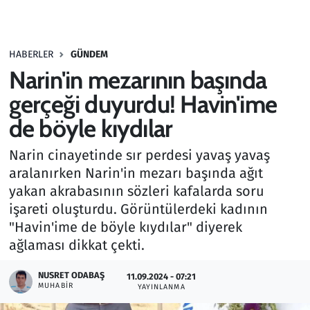
Gündem
HABERLER
GÜNDEM
Haber
Narin'in mezarının başında
Kültür Sanat
gerçeği duyurdu! Havin'ime
de böyle kıydılar
Kurumsal Haberler
Narin cinayetinde sır perdesi yavaş yavaş
Lezzet Durağı
aralanırken Narin'in mezarı başında ağıt
yakan akrabasının sözleri kafalarda soru
Memur ve Kamu
işareti oluşturdu. Görüntülerdeki kadının
"Havin'ime de böyle kıydılar" diyerek
Otomobil
ağlaması dikkat çekti.
Oyun
NUSRET ODABAŞ
11.09.2024 - 07:21
MUHABIR
YAYINLANMA
Ramazan