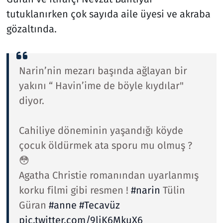
tutuklanırken çok sayıda aile üyesi ve akraba
gözaltında.
Narin’nin mezarı başında ağlayan bir
yakını “ Havin’ime de böyle kıydılar"
diyor.
Cahiliye döneminin yaşandığı köyde
çocuk öldürmek ata sporu mu olmuş ?
😳
Agatha Christie romanından uyarlanmış
korku filmi gibi resmen !
#narin
Tülin
Güran
#anne
#Tecavüz
pic.twitter.com/9ljK6MkuX6