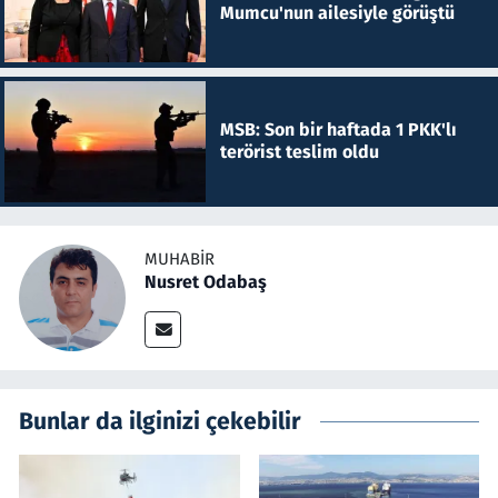
Mumcu'nun ailesiyle görüştü
MSB: Son bir haftada 1 PKK'lı
terörist teslim oldu
MUHABIR
Nusret Odabaş
Bunlar da ilginizi çekebilir