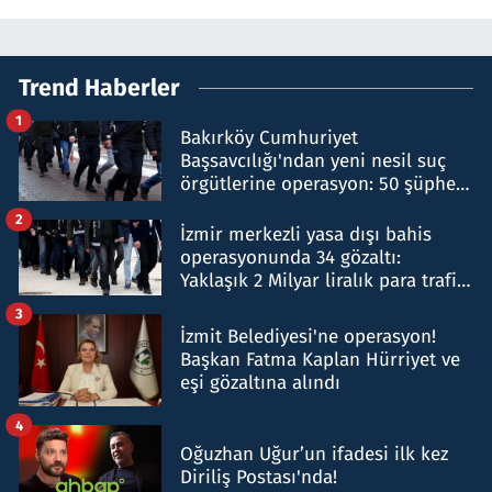
Trend Haberler
1
Bakırköy Cumhuriyet
Başsavcılığı'ndan yeni nesil suç
örgütlerine operasyon: 50 şüpheli
hakkında gözaltı kararı
2
İzmir merkezli yasa dışı bahis
operasyonunda 34 gözaltı:
Yaklaşık 2 Milyar liralık para trafiği
tespit edildi
3
İzmit Belediyesi'ne operasyon!
Başkan Fatma Kaplan Hürriyet ve
eşi gözaltına alındı
4
Oğuzhan Uğur’un ifadesi ilk kez
Diriliş Postası'nda!