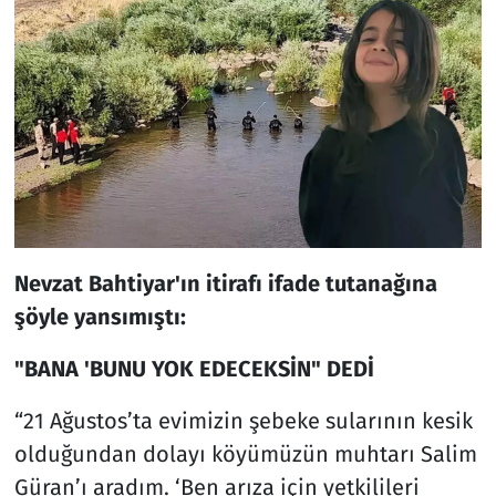
Nevzat Bahtiyar'ın itirafı ifade tutanağına
şöyle yansımıştı:
"BANA 'BUNU YOK EDECEKSİN" DEDİ
“21 Ağustos’ta evimizin şebeke sularının kesik
olduğundan dolayı köyümüzün muhtarı Salim
Güran’ı aradım. ‘Ben arıza için yetkilileri