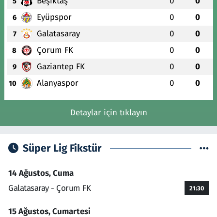
Beşiktaş
0
0
5
Eyüpspor
0
0
6
Galatasaray
0
0
7
Çorum FK
0
0
8
Gaziantep FK
0
0
9
Alanyaspor
0
0
10
Detaylar için tıklayın
Süper Lig Fikstür
14 Ağustos, Cuma
Galatasaray - Çorum FK
21:30
15 Ağustos, Cumartesi