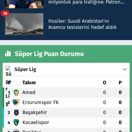
milyonluk para trafiğine: Patron
talimat verdi, ben gönderdim
10
Husiler: Suudi Arabistan'ın
Aramco tesislerini hedef aldık
Süper Lig Puan Durumu
Süper Lig
#
Takım
O
P
Amed
0
0
1
Erzurumspor FK
0
0
2
Başakşehir
0
0
3
Kocaelispor
0
0
4