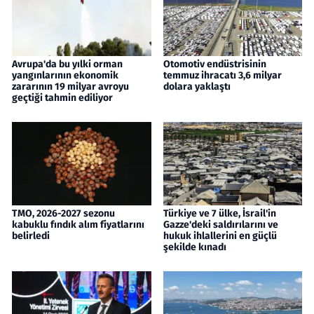
Avrupa'da bu yılki orman
Otomotiv endüstrisinin
yangınlarının ekonomik
temmuz ihracatı 3,6 milyar
zararının 19 milyar avroyu
dolara yaklaştı
geçtiği tahmin ediliyor
TMO, 2026-2027 sezonu
Türkiye ve 7 ülke, İsrail'in
kabuklu fındık alım fiyatlarını
Gazze'deki saldırılarını ve
belirledi
hukuk ihlallerini en güçlü
şekilde kınadı