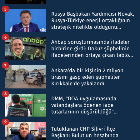
5
Rusya Başbakan Yardımcısı Novak,
Rusya-Türkiye enerji ortaklığının
stratejik nitelikte olduğunu
belirtti
6
Ahbap soruşturmasında ifadeler
birbirine girdi: Dokuz şüphelinin
ifadelerinden ortaya çıkan tablo
şok etti
7
Ankara'da bir kişinin 2 milyon
lirasını gasp eden şüpheliler
Kırıkkale'de yakalandı
8
DMM, "DOA uygulamasında
vatandaşlara ödenen iade
tutarlarının düşürüldüğü"
iddiasını yalanladı
9
Tutuklanan CHP Silivri İlçe
Başkanı Bulut'un hesabında