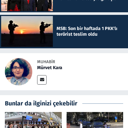
MSB: Son bir haftada 1 PKK'lı
terörist teslim oldu
MUHABIR
Mürvet Kara
Bunlar da ilginizi çekebilir