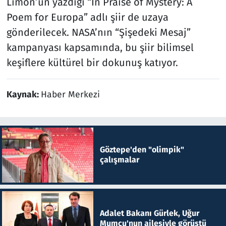
Limón’un yazdığı “In Praise of Mystery: A
Poem for Europa” adlı şiir de uzaya
gönderilecek. NASA’nın “Şişedeki Mesaj”
kampanyası kapsamında, bu şiir bilimsel
keşiflere kültürel bir dokunuş katıyor.
Kaynak:
Haber Merkezi
Göztepe'den "olimpik"
çalışmalar
Adalet Bakanı Gürlek, Uğur
Mumcu'nun ailesiyle görüştü