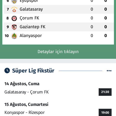
Eyüpspor
0
0
6
Galatasaray
0
0
7
Çorum FK
0
0
8
Gaziantep FK
0
0
9
Alanyaspor
0
0
10
Detaylar için tıklayın
Süper Lig Fikstür
14 Ağustos, Cuma
Galatasaray - Çorum FK
21:30
15 Ağustos, Cumartesi
Konyaspor - Rizespor
19:00