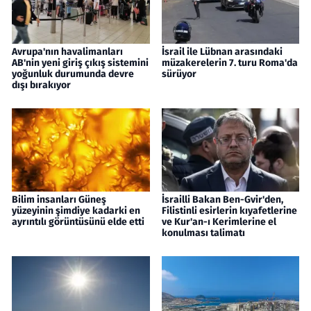
Avrupa'nın havalimanları
İsrail ile Lübnan arasındaki
AB'nin yeni giriş çıkış sistemini
müzakerelerin 7. turu Roma'da
yoğunluk durumunda devre
sürüyor
dışı bırakıyor
Bilim insanları Güneş
İsrailli Bakan Ben-Gvir'den,
yüzeyinin şimdiye kadarki en
Filistinli esirlerin kıyafetlerine
ayrıntılı görüntüsünü elde etti
ve Kur'an-ı Kerimlerine el
konulması talimatı