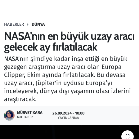
Gündem
HABERLER
DÜNYA
Haber
NASA'nın en büyük uzay aracı
Kültür Sanat
gelecek ay fırlatılacak
NASA'nın şimdiye kadar inşa ettiği en büyük
Kurumsal Haberler
gezegen araştırma uzay aracı olan Europa
Clipper, Ekim ayında fırlatılacak. Bu devasa
Lezzet Durağı
uzay aracı, Jüpiter'in uydusu Europa’yı
Memur ve Kamu
inceleyerek, dünya dışı yaşamın olası izlerini
araştıracak.
Otomobil
MÜRVET KARA
26.09.2024 - 10:00
MUHABIR
YAYINLANMA
Oyun
Ramazan