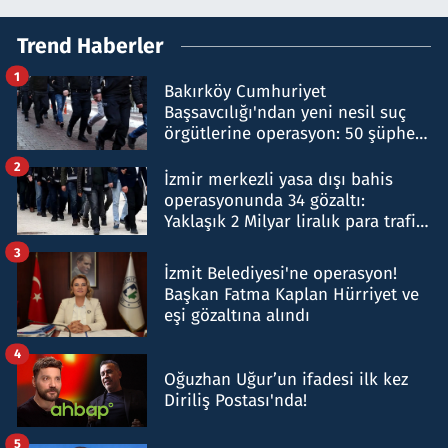
Trend Haberler
1
Bakırköy Cumhuriyet
Başsavcılığı'ndan yeni nesil suç
örgütlerine operasyon: 50 şüpheli
hakkında gözaltı kararı
2
İzmir merkezli yasa dışı bahis
operasyonunda 34 gözaltı:
Yaklaşık 2 Milyar liralık para trafiği
tespit edildi
3
İzmit Belediyesi'ne operasyon!
Başkan Fatma Kaplan Hürriyet ve
eşi gözaltına alındı
4
Oğuzhan Uğur’un ifadesi ilk kez
Diriliş Postası'nda!
5