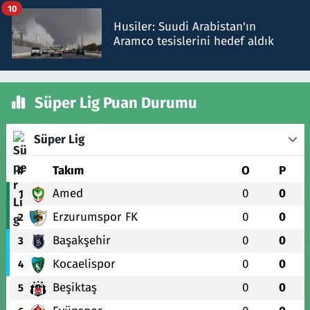
10
Husiler: Suudi Arabistan'ın
Aramco tesislerini hedef aldık
Süper Lig Puan Durumu
Süper Lig
#
Takım
O
P
Amed
0
0
1
Erzurumspor FK
0
0
2
Başakşehir
0
0
3
Kocaelispor
0
0
4
Beşiktaş
0
0
5