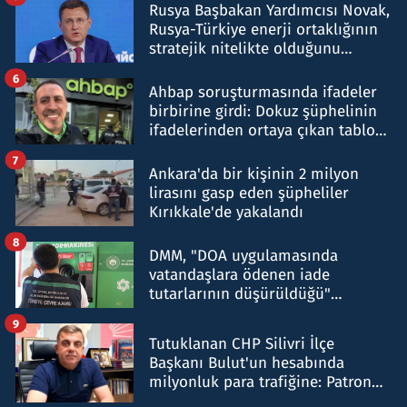
Rusya Başbakan Yardımcısı Novak,
Rusya-Türkiye enerji ortaklığının
stratejik nitelikte olduğunu
belirtti
6
Ahbap soruşturmasında ifadeler
birbirine girdi: Dokuz şüphelinin
ifadelerinden ortaya çıkan tablo
şok etti
7
Ankara'da bir kişinin 2 milyon
lirasını gasp eden şüpheliler
Kırıkkale'de yakalandı
8
DMM, "DOA uygulamasında
vatandaşlara ödenen iade
tutarlarının düşürüldüğü"
iddiasını yalanladı
9
Tutuklanan CHP Silivri İlçe
Başkanı Bulut'un hesabında
milyonluk para trafiğine: Patron
talimat verdi, ben gönderdim