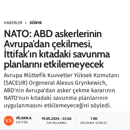
Gündem
HABERLER
DÜNYA
Haber
NATO: ABD askerlerinin
Kültür Sanat
Avrupa'dan çekilmesi,
İttifak'ın kıtadaki savunma
Kurumsal Haberler
planlarını etkilemeyecek
Lezzet Durağı
Avrupa Müttefik Kuvvetler Yüksek Komutanı
(SACEUR) Orgeneral Alexus Grynkewich,
Memur ve Kamu
ABD'nin Avrupa'dan asker çekme kararının
NATO'nun kıtadaki savunma planlarının
Otomobil
uygulanmasını etkilemeyeceğini söyledi.
Oyun
VILDAN A.
19.05.2026 - 22:56
1 DK
EDITÖR
YAYINLANMA
OKUNMA SÜRESI
Ramazan