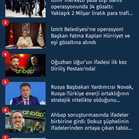
İzmir merkezli yasa dışı bahis
operasyonunda 34 gözaltı:
Yaklaşık 2 Milyar liralık para trafiği
tespit edildi
3
İzmit Belediyesi'ne operasyon!
Başkan Fatma Kaplan Hürriyet ve
eşi gözaltına alındı
4
Oğuzhan Uğur’un ifadesi ilk kez
Diriliş Postası'nda!
5
Rusya Başbakan Yardımcısı Novak,
Rusya-Türkiye enerji ortaklığının
stratejik nitelikte olduğunu
belirtti
6
Ahbap soruşturmasında ifadeler
birbirine girdi: Dokuz şüphelinin
ifadelerinden ortaya çıkan tablo
şok etti
7