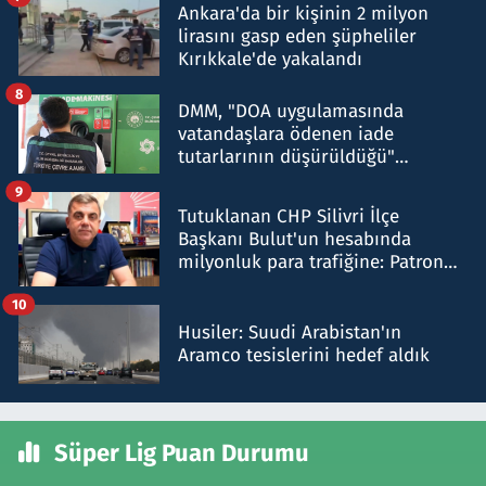
Ankara'da bir kişinin 2 milyon
lirasını gasp eden şüpheliler
Kırıkkale'de yakalandı
8
DMM, "DOA uygulamasında
vatandaşlara ödenen iade
tutarlarının düşürüldüğü"
iddiasını yalanladı
9
Tutuklanan CHP Silivri İlçe
Başkanı Bulut'un hesabında
milyonluk para trafiğine: Patron
talimat verdi, ben gönderdim
10
Husiler: Suudi Arabistan'ın
Aramco tesislerini hedef aldık
Süper Lig Puan Durumu