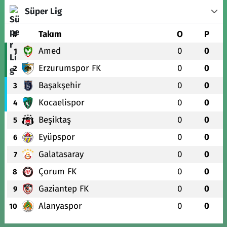
Süper Lig
#
Takım
O
P
Amed
0
0
1
Erzurumspor FK
0
0
2
Başakşehir
0
0
3
Kocaelispor
0
0
4
Beşiktaş
0
0
5
Eyüpspor
0
0
6
Galatasaray
0
0
7
Çorum FK
0
0
8
Gaziantep FK
0
0
9
Alanyaspor
0
0
10