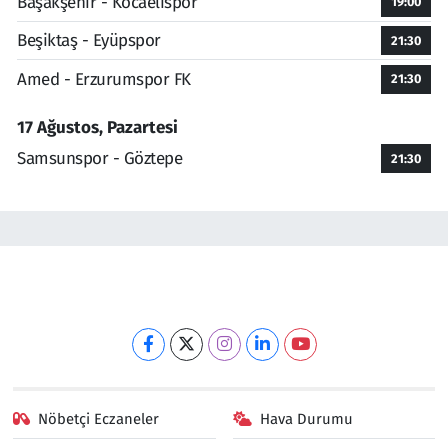
Başakşehir - Kocaelispor
19:00
Beşiktaş - Eyüpspor
21:30
Amed - Erzurumspor FK
21:30
17 Ağustos, Pazartesi
Samsunspor - Göztepe
21:30
Nöbetçi Eczaneler
Hava Durumu