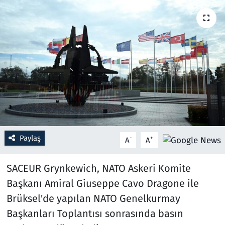
Resmi İlanlar
Rüya Tabirleri
Sağlık
Savunma Sanayi
Seçim 2023
Paylaş
-
+
A
A
Spor
SACEUR Grynkewich, NATO Askeri Komite
Teknoloji ve Bilim
Başkanı Amiral Giuseppe Cavo Dragone ile
Brüksel'de yapılan NATO Genelkurmay
Televizyon
Başkanları Toplantısı sonrasında basın