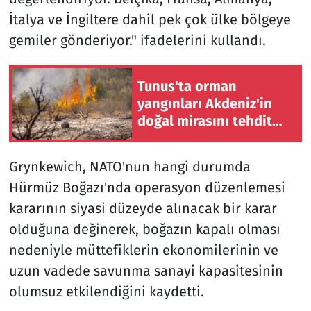
İtalya ve İngiltere dahil pek çok ülke bölgeye
gemiler gönderiyor." ifadelerini kullandı.
Tunus'ta orman
yangınları Akdeniz'in
doğal mirasını tehdit
ediyor
Grynkewich, NATO'nun hangi durumda
Hürmüz Boğazı'nda operasyon düzenlemesi
kararının siyasi düzeyde alınacak bir karar
olduğuna değinerek, boğazın kapalı olması
nedeniyle müttefiklerin ekonomilerinin ve
uzun vadede savunma sanayi kapasitesinin
olumsuz etkilendiğini kaydetti.