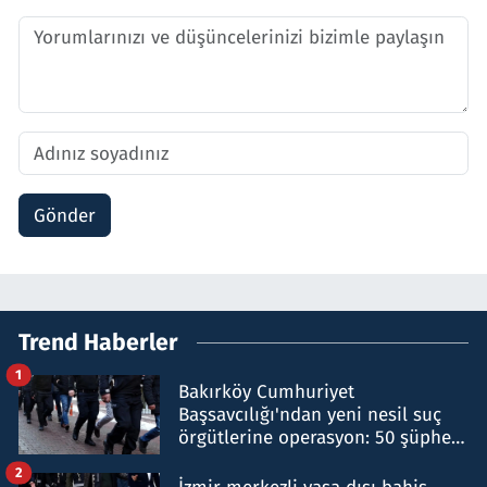
Gönder
Trend Haberler
1
Bakırköy Cumhuriyet
Başsavcılığı'ndan yeni nesil suç
örgütlerine operasyon: 50 şüpheli
hakkında gözaltı kararı
2