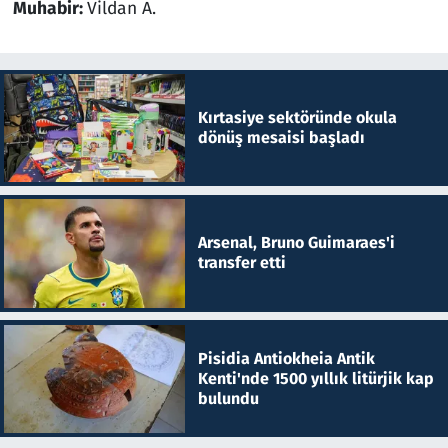
Muhabir:
Vildan A.
Kırtasiye sektöründe okula
dönüş mesaisi başladı
Arsenal, Bruno Guimaraes'i
transfer etti
Pisidia Antiokheia Antik
Kenti'nde 1500 yıllık litürjik kap
bulundu