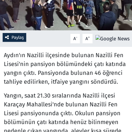
Resmi İlanlar
Rüya Tabirleri
Paylaş
-
+
A
A
Sağlık
Aydın'ın Nazilli ilçesinde bulunan Nazilli Fen
Savunma Sanayi
Lisesi'nin pansiyon bölümündeki çatı katında
yangın çıktı. Pansiyonda bulunan 46 öğrenci
Seçim 2023
tahliye edilirken, itfaiye yangını söndürdü.
Spor
Yangın, saat 21.30 sıralarında Nazilli ilçesi
Karaçay Mahallesi'nde bulunan Nazilli Fen
Teknoloji ve Bilim
Lisesi pansiyonunda çıktı. Okulun pansiyon
Televizyon
bölümünün çatı katında henüz bilinmeyen
nedenle çıkan yangında, alevler kısa sürede