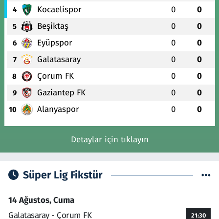
Kocaelispor
0
0
4
Beşiktaş
0
0
5
Eyüpspor
0
0
6
Galatasaray
0
0
7
Çorum FK
0
0
8
Gaziantep FK
0
0
9
Alanyaspor
0
0
10
Detaylar için tıklayın
Süper Lig Fikstür
14 Ağustos, Cuma
Galatasaray - Çorum FK
21:30