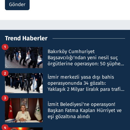
Gönder
Trend Haberler
1
Bakırköy Cumhuriyet
Başsavcılığı'ndan yeni nesil suç
örgütlerine operasyon: 50 şüpheli
hakkında gözaltı kararı
2
İzmir merkezli yasa dışı bahis
operasyonunda 34 gözaltı:
Yaklaşık 2 Milyar liralık para trafiği
tespit edildi
3
İzmit Belediyesi'ne operasyon!
Başkan Fatma Kaplan Hürriyet ve
eşi gözaltına alındı
4