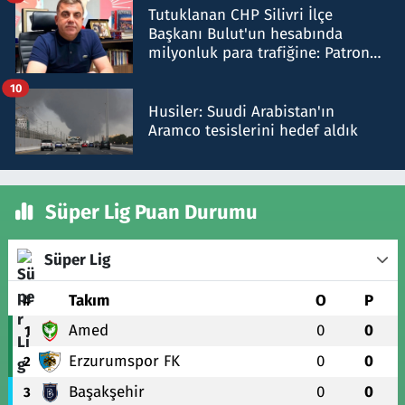
Tutuklanan CHP Silivri İlçe
Başkanı Bulut'un hesabında
milyonluk para trafiğine: Patron
talimat verdi, ben gönderdim
10
Husiler: Suudi Arabistan'ın
Aramco tesislerini hedef aldık
Süper Lig Puan Durumu
Süper Lig
#
Takım
O
P
Amed
0
0
1
Erzurumspor FK
0
0
2
Başakşehir
0
0
3