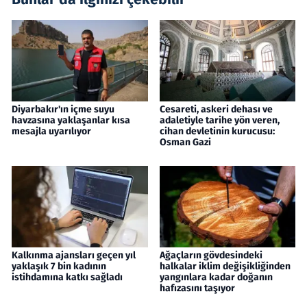
Diyarbakır'ın içme suyu
Cesareti, askeri dehası ve
havzasına yaklaşanlar kısa
adaletiyle tarihe yön veren,
mesajla uyarılıyor
cihan devletinin kurucusu:
Osman Gazi
Kalkınma ajansları geçen yıl
Ağaçların gövdesindeki
yaklaşık 7 bin kadının
halkalar iklim değişikliğinden
istihdamına katkı sağladı
yangınlara kadar doğanın
hafızasını taşıyor