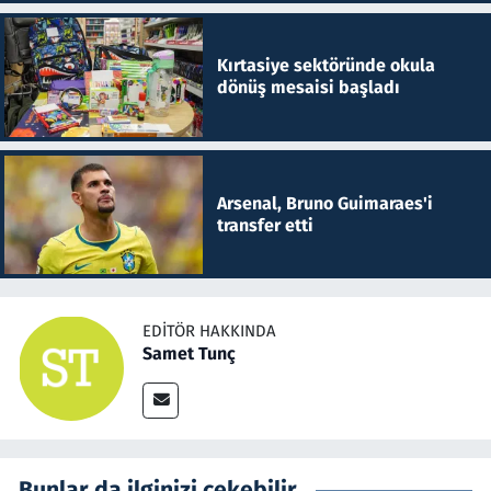
Kırtasiye sektöründe okula
dönüş mesaisi başladı
Arsenal, Bruno Guimaraes'i
transfer etti
EDITÖR HAKKINDA
Samet Tunç
Bunlar da ilginizi çekebilir