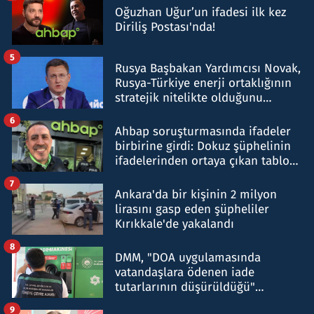
Oğuzhan Uğur’un ifadesi ilk kez
Diriliş Postası'nda!
5
Rusya Başbakan Yardımcısı Novak,
Rusya-Türkiye enerji ortaklığının
stratejik nitelikte olduğunu
belirtti
6
Ahbap soruşturmasında ifadeler
birbirine girdi: Dokuz şüphelinin
ifadelerinden ortaya çıkan tablo
şok etti
7
Ankara'da bir kişinin 2 milyon
lirasını gasp eden şüpheliler
Kırıkkale'de yakalandı
8
DMM, "DOA uygulamasında
vatandaşlara ödenen iade
tutarlarının düşürüldüğü"
iddiasını yalanladı
9