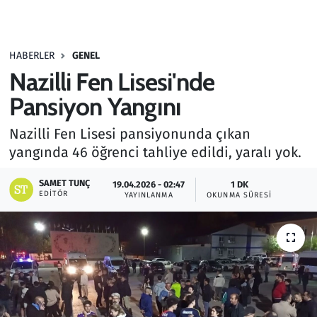
Gündem
HABERLER
GENEL
Haber
Nazilli Fen Lisesi'nde
Kültür Sanat
Pansiyon Yangını
Nazilli Fen Lisesi pansiyonunda çıkan
Kurumsal Haberler
yangında 46 öğrenci tahliye edildi, yaralı yok.
Lezzet Durağı
SAMET TUNÇ
19.04.2026 - 02:47
1 DK
EDITÖR
YAYINLANMA
OKUNMA SÜRESI
Memur ve Kamu
Otomobil
Oyun
Ramazan