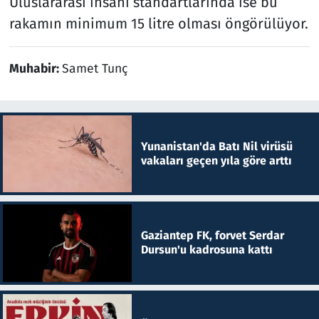
Uluslararası insani standartlarında ise bu
rakamın minimum 15 litre olması öngörülüyor.
Muhabir:
Samet Tunç
Yunanistan'da Batı Nil virüsü
vakaları geçen yıla göre arttı
Gaziantep FK, forvet Serdar
Dursun'u kadrosuna kattı