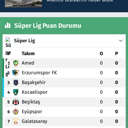
Süper Lig Puan Durumu
Süper Lig
#
Takım
O
P
Amed
0
0
1
Erzurumspor FK
0
0
2
Başakşehir
0
0
3
Kocaelispor
0
0
4
Beşiktaş
0
0
5
Eyüpspor
0
0
6
Galatasaray
0
0
7