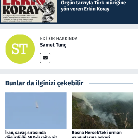
Özgün tarzıyla Türk müziğine
yön veren Erkin Koray
EDITÖR HAKKINDA
Samet Tunç
Bunlar da ilginizi çekebilir
İran, savaş sırasında
Bosna Hersek'teki orman
düşürdüğü ABD-İsrail'e ait
yangınlarına askeri