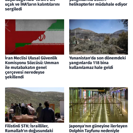
uçak ve İHA'ların kalıntılarını
helikopterler müdahale ediyor
sergiledi
İran Meclisi Ulusal Güvenlik
Yunanistan'da son dönemdeki
Komisyonu Sözcüsü: Umman
yangınlarda 118 bina
ile mutabakatın genel
kullanılamaz hale geldi
çerçevesi neredeyse
şekillendi
Filistinli STK: İsrailliler,
Japonya'nın güneyine ilerleyen
Ramallah'ın doğusundaki
Dolphin Tayfunu nedeniyle