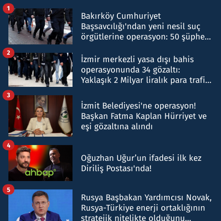
1
Bakırköy Cumhuriyet
Başsavcılığı'ndan yeni nesil suç
örgütlerine operasyon: 50 şüpheli
hakkında gözaltı kararı
2
İzmir merkezli yasa dışı bahis
operasyonunda 34 gözaltı:
Yaklaşık 2 Milyar liralık para trafiği
tespit edildi
3
İzmit Belediyesi'ne operasyon!
Başkan Fatma Kaplan Hürriyet ve
eşi gözaltına alındı
4
Oğuzhan Uğur’un ifadesi ilk kez
Diriliş Postası'nda!
5
Rusya Başbakan Yardımcısı Novak,
Rusya-Türkiye enerji ortaklığının
stratejik nitelikte olduğunu