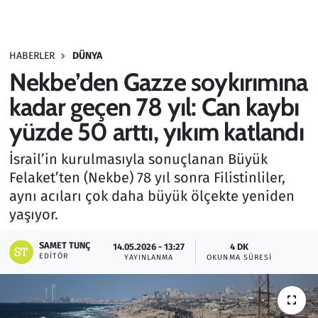
Gündem
HABERLER
DÜNYA
Haber
Nekbe’den Gazze soykırımına
Kültür Sanat
kadar geçen 78 yıl: Can kaybı
yüzde 50 arttı, yıkım katlandı
Kurumsal Haberler
İsrail’in kurulmasıyla sonuçlanan Büyük
Lezzet Durağı
Felaket’ten (Nekbe) 78 yıl sonra Filistinliler,
aynı acıları çok daha büyük ölçekte yeniden
Memur ve Kamu
yaşıyor.
Otomobil
SAMET TUNÇ
14.05.2026 - 13:27
4 DK
EDITÖR
YAYINLANMA
OKUNMA SÜRESI
Oyun
Ramazan