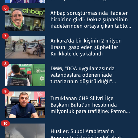
belirtti
6
Ahbap soruşturmasında ifadeler
birbirine girdi: Dokuz şüphelinin
ifadelerinden ortaya çıkan tablo
şok etti
7
Ankara'da bir kişinin 2 milyon
lirasını gasp eden şüpheliler
Kırıkkale'de yakalandı
8
DMM, "DOA uygulamasında
vatandaşlara ödenen iade
tutarlarının düşürüldüğü"
iddiasını yalanladı
9
Tutuklanan CHP Silivri İlçe
Başkanı Bulut'un hesabında
milyonluk para trafiğine: Patron
talimat verdi, ben gönderdim
10
Husiler: Suudi Arabistan'ın
Aramco tesislerini hedef aldık