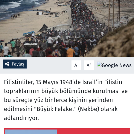
Resmi İlanlar
Rüya Tabirleri
Sağlık
Savunma Sanayi
Paylaş
-
+
A
A
Seçim 2023
Filistinliler, 15 Mayıs 1948’de İsrail’in Filistin
Spor
topraklarının büyük bölümünde kurulması ve
bu süreçte yüz binlerce kişinin yerinden
Teknoloji ve Bilim
edilmesini "Büyük Felaket" (Nekbe) olarak
adlandırıyor.
Televizyon