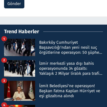
Gönder
Trend Haberler
1
Bakırköy Cumhuriyet
Başsavcılığı'ndan yeni nesil suç
örgütlerine operasyon: 50 şüpheli
hakkında gözaltı kararı
2
İzmir merkezli yasa dışı bahis
operasyonunda 34 gözaltı:
Yaklaşık 2 Milyar liralık para trafiği
tespit edildi
3
İzmit Belediyesi'ne operasyon!
Başkan Fatma Kaplan Hürriyet ve
eşi gözaltına alındı
4