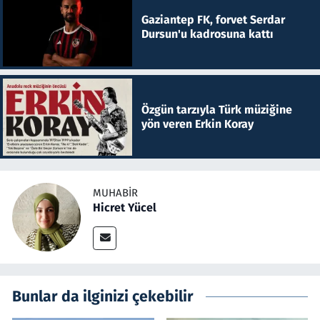
Gaziantep FK, forvet Serdar
Dursun'u kadrosuna kattı
Özgün tarzıyla Türk müziğine
yön veren Erkin Koray
MUHABIR
Hicret Yücel
Bunlar da ilginizi çekebilir