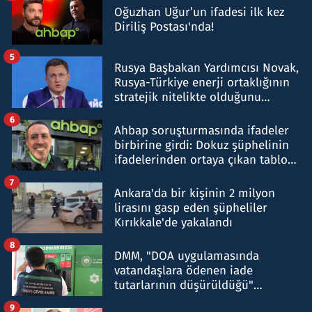
Oğuzhan Uğur’un ifadesi ilk kez
Diriliş Postası'nda!
5
Rusya Başbakan Yardımcısı Novak,
Rusya-Türkiye enerji ortaklığının
stratejik nitelikte olduğunu
belirtti
6
Ahbap soruşturmasında ifadeler
birbirine girdi: Dokuz şüphelinin
ifadelerinden ortaya çıkan tablo
şok etti
7
Ankara'da bir kişinin 2 milyon
lirasını gasp eden şüpheliler
Kırıkkale'de yakalandı
8
DMM, "DOA uygulamasında
vatandaşlara ödenen iade
tutarlarının düşürüldüğü"
iddiasını yalanladı
9