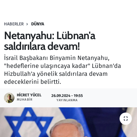
Gündem
HABERLER
DÜNYA
Haber
Netanyahu: Lübnan'a
Kültür Sanat
saldırılara devam!
İsrail Başbakanı Binyamin Netanyahu,
Kurumsal Haberler
"hedeflerine ulaşıncaya kadar" Lübnan'da
Hizbullah'a yönelik saldırılara devam
Lezzet Durağı
edeceklerini belirtti.
Memur ve Kamu
HICRET YÜCEL
26.09.2024 - 19:55
MUHABIR
YAYINLANMA
Otomobil
Oyun
Ramazan