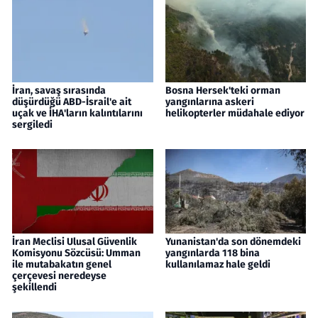
İran, savaş sırasında
Bosna Hersek'teki orman
düşürdüğü ABD-İsrail'e ait
yangınlarına askeri
uçak ve İHA'ların kalıntılarını
helikopterler müdahale ediyor
sergiledi
İran Meclisi Ulusal Güvenlik
Yunanistan'da son dönemdeki
Komisyonu Sözcüsü: Umman
yangınlarda 118 bina
ile mutabakatın genel
kullanılamaz hale geldi
çerçevesi neredeyse
şekillendi