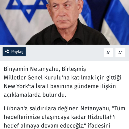
Resmi İlanlar
Rüya Tabirleri
Sağlık
Paylaş
-
+
A
A
Savunma Sanayi
Binyamin Netanyahu, Birleşmiş
Seçim 2023
Milletler Genel Kurulu'na katılmak için gittiği
New York'ta İsrail basınına gündeme ilişkin
Spor
açıklamalarda bulundu.
Teknoloji ve Bilim
Lübnan'a saldırılara değinen Netanyahu, "Tüm
Televizyon
hedeflerimize ulaşıncaya kadar Hizbullah'ı
hedef almaya devam edeceğiz." ifadesini