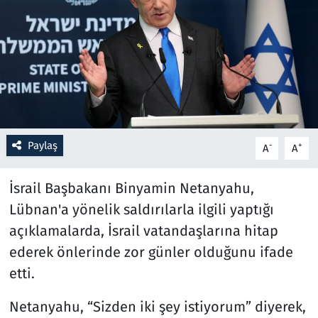
Resmi İlanlar
Rüya Tabirleri
Sağlık
Savunma Sanayi
Paylaş
-
+
A
A
Seçim 2023
İsrail Başbakanı Binyamin Netanyahu,
Lübnan'a yönelik saldırılarla ilgili yaptığı
Spor
açıklamalarda, İsrail vatandaşlarına hitap
Teknoloji ve Bilim
ederek önlerinde zor günler olduğunu ifade
etti.
Televizyon
Netanyahu, “Sizden iki şey istiyorum” diyerek,