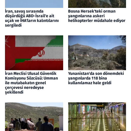
İran, savaş sırasında
Bosna Hersek'teki orman
düşürdüğü ABD-İsrail'e ait
yangınlarına askeri
uçak ve İHA'ların kalıntılarını
helikopterler müdahale ediyor
sergiledi
İran Meclisi Ulusal Güvenlik
Yunanistan'da son dönemdeki
Komisyonu Sözcüsü: Umman
yangınlarda 118 bina
ile mutabakatın genel
kullanılamaz hale geldi
çerçevesi neredeyse
şekillendi