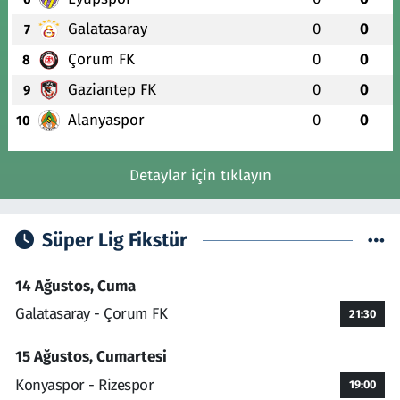
Galatasaray
0
0
7
Çorum FK
0
0
8
Gaziantep FK
0
0
9
Alanyaspor
0
0
10
Detaylar için tıklayın
Süper Lig Fikstür
14 Ağustos, Cuma
Galatasaray - Çorum FK
21:30
15 Ağustos, Cumartesi
Konyaspor - Rizespor
19:00