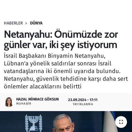
Gündem
HABERLER
DÜNYA
Haber
Netanyahu: Önümüzde zor
Kültür Sanat
günler var, iki şey istiyorum
İsrail Başbakanı Binyamin Netanyahu,
Kurumsal Haberler
Lübnan'a yönelik saldırılar sonrası İsrail
vatandaşlarına iki önemli uyarıda bulundu.
Lezzet Durağı
Netanyahu, güvenlik tehdidine karşı daha sert
Memur ve Kamu
önlemler alacaklarını belirtti
HAZAL MIHRACE GÖKSUN
Otomobil
23.09.2024 - 17:11
MUHABIR
YAYINLANMA
Oyun
Ramazan