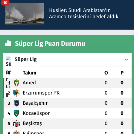
10
Husiler: Suudi Arabistan'ın
Aramco tesislerini hedef aldık
Süper Lig Puan Durumu
Süper Lig
#
Takım
O
P
Amed
0
0
1
Erzurumspor FK
0
0
2
Başakşehir
0
0
3
Kocaelispor
0
0
4
Beşiktaş
0
0
5
Eyüpspor
0
0
6