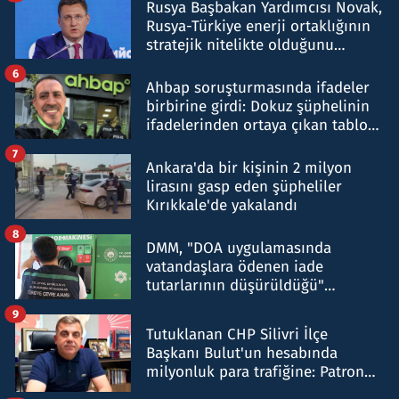
Rusya Başbakan Yardımcısı Novak,
Rusya-Türkiye enerji ortaklığının
stratejik nitelikte olduğunu
belirtti
6
Ahbap soruşturmasında ifadeler
birbirine girdi: Dokuz şüphelinin
ifadelerinden ortaya çıkan tablo
şok etti
7
Ankara'da bir kişinin 2 milyon
lirasını gasp eden şüpheliler
Kırıkkale'de yakalandı
8
DMM, "DOA uygulamasında
vatandaşlara ödenen iade
tutarlarının düşürüldüğü"
iddiasını yalanladı
9
Tutuklanan CHP Silivri İlçe
Başkanı Bulut'un hesabında
milyonluk para trafiğine: Patron
talimat verdi, ben gönderdim