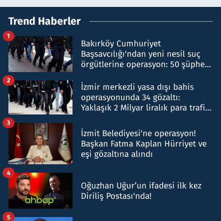
Trend Haberler
1
Bakırköy Cumhuriyet
Başsavcılığı'ndan yeni nesil suç
örgütlerine operasyon: 50 şüpheli
hakkında gözaltı kararı
2
İzmir merkezli yasa dışı bahis
operasyonunda 34 gözaltı:
Yaklaşık 2 Milyar liralık para trafiği
tespit edildi
3
İzmit Belediyesi'ne operasyon!
Başkan Fatma Kaplan Hürriyet ve
eşi gözaltına alındı
4
Oğuzhan Uğur’un ifadesi ilk kez
Diriliş Postası'nda!
5