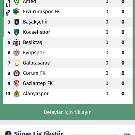
Amed
0
0
1
Erzurumspor FK
0
0
2
Başakşehir
0
0
3
Kocaelispor
0
0
4
Beşiktaş
0
0
5
Eyüpspor
0
0
6
Galatasaray
0
0
7
Çorum FK
0
0
8
Gaziantep FK
0
0
9
Alanyaspor
0
0
10
Detaylar için tıklayın
Süper Lig Fikstür