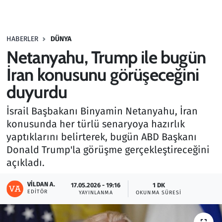
Gündem
HABERLER
DÜNYA
Haber
Netanyahu, Trump ile bugün
Kültür Sanat
İran konusunu görüşeceğini
duyurdu
Kurumsal Haberler
İsrail Başbakanı Binyamin Netanyahu, İran
Lezzet Durağı
konusunda her türlü senaryoya hazırlık
yaptıklarını belirterek, bugün ABD Başkanı
Memur ve Kamu
Donald Trump'la görüşme gerçekleştireceğini
açıkladı.
Otomobil
VILDAN A.
17.05.2026 - 19:16
1 DK
EDITÖR
Oyun
YAYINLANMA
OKUNMA SÜRESI
Ramazan