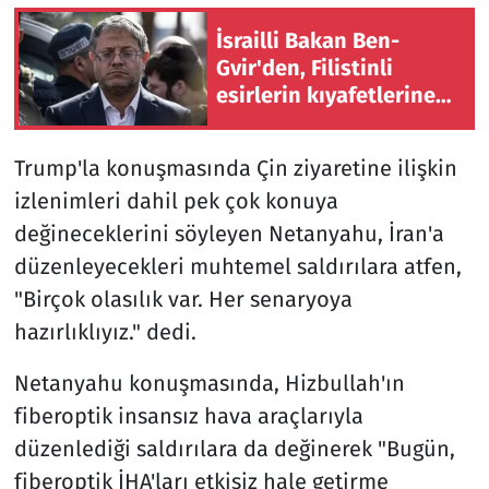
İsrailli Bakan Ben-
Gvir'den, Filistinli
esirlerin kıyafetlerine
ve Kur'an-ı Kerimlerine
el konulması talimatı
Trump'la konuşmasında Çin ziyaretine ilişkin
izlenimleri dahil pek çok konuya
değineceklerini söyleyen Netanyahu, İran'a
düzenleyecekleri muhtemel saldırılara atfen,
"Birçok olasılık var. Her senaryoya
hazırlıklıyız." dedi.
Netanyahu konuşmasında, Hizbullah'ın
fiberoptik insansız hava araçlarıyla
düzenlediği saldırılara da değinerek "Bugün,
fiberoptik İHA'ları etkisiz hale getirme