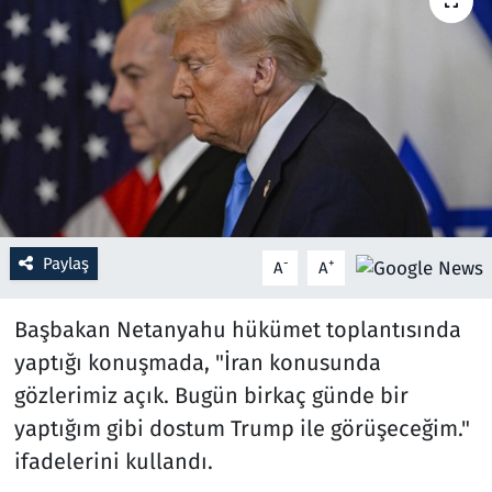
Resmi İlanlar
Rüya Tabirleri
Sağlık
Savunma Sanayi
Paylaş
-
+
A
A
Seçim 2023
Başbakan Netanyahu hükümet toplantısında
Spor
yaptığı konuşmada, "İran konusunda
Teknoloji ve Bilim
gözlerimiz açık. Bugün birkaç günde bir
yaptığım gibi dostum Trump ile görüşeceğim."
Televizyon
ifadelerini kullandı.