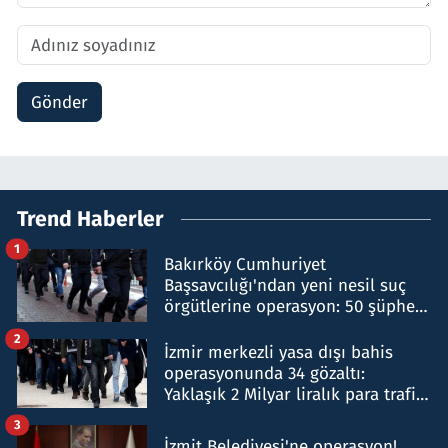
Gönder
Trend Haberler
1
Bakırköy Cumhuriyet
Başsavcılığı'ndan yeni nesil suç
örgütlerine operasyon: 50 şüpheli
hakkında gözaltı kararı
2
İzmir merkezli yasa dışı bahis
operasyonunda 34 gözaltı:
Yaklaşık 2 Milyar liralık para trafiği
tespit edildi
3
İzmit Belediyesi'ne operasyon!