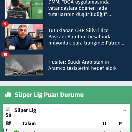
DMM, "DOA uygulamasında
vatandaşlara ödenen iade
tutarlarının düşürüldüğü"
iddiasını yalanladı
9
Tutuklanan CHP Silivri İlçe
Başkanı Bulut'un hesabında
milyonluk para trafiğine: Patron
talimat verdi, ben gönderdim
10
Husiler: Suudi Arabistan'ın
Aramco tesislerini hedef aldık
Süper Lig Puan Durumu
Süper Lig
#
Takım
O
P