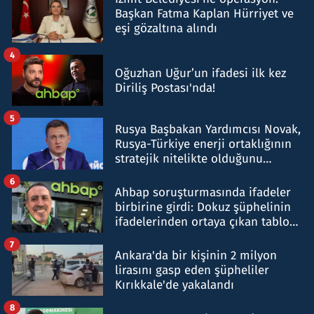
Başkan Fatma Kaplan Hürriyet ve
eşi gözaltına alındı
4
Oğuzhan Uğur’un ifadesi ilk kez
Diriliş Postası'nda!
5
Rusya Başbakan Yardımcısı Novak,
Rusya-Türkiye enerji ortaklığının
stratejik nitelikte olduğunu
belirtti
6
Ahbap soruşturmasında ifadeler
birbirine girdi: Dokuz şüphelinin
ifadelerinden ortaya çıkan tablo
şok etti
7
Ankara'da bir kişinin 2 milyon
lirasını gasp eden şüpheliler
Kırıkkale'de yakalandı
8