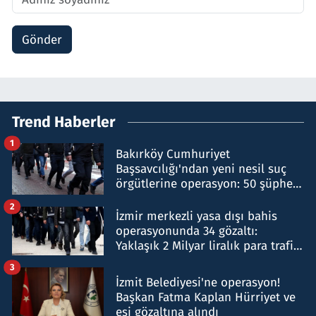
Gönder
Trend Haberler
1
Bakırköy Cumhuriyet
Başsavcılığı'ndan yeni nesil suç
örgütlerine operasyon: 50 şüpheli
hakkında gözaltı kararı
2
İzmir merkezli yasa dışı bahis
operasyonunda 34 gözaltı:
Yaklaşık 2 Milyar liralık para trafiği
tespit edildi
3
İzmit Belediyesi'ne operasyon!
Başkan Fatma Kaplan Hürriyet ve
eşi gözaltına alındı