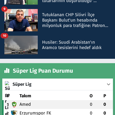
tutarlarının düşürüldüğü"
iddiasını yalanladı
9
Tutuklanan CHP Silivri İlçe
Başkanı Bulut'un hesabında
milyonluk para trafiğine: Patron
talimat verdi, ben gönderdim
10
Husiler: Suudi Arabistan'ın
Aramco tesislerini hedef aldık
Süper Lig Puan Durumu
Süper Lig
#
Takım
O
P
Amed
0
0
1
Erzurumspor FK
0
0
2