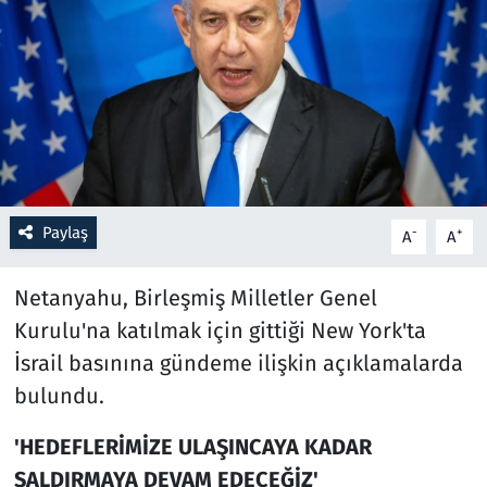
Resmi İlanlar
Rüya Tabirleri
Sağlık
Savunma Sanayi
Paylaş
-
+
A
A
Seçim 2023
Netanyahu, Birleşmiş Milletler Genel
Spor
Kurulu'na katılmak için gittiği New York'ta
İsrail basınına gündeme ilişkin açıklamalarda
Teknoloji ve Bilim
bulundu.
Televizyon
'HEDEFLERİMİZE ULAŞINCAYA KADAR
SALDIRMAYA DEVAM EDECEĞİZ'