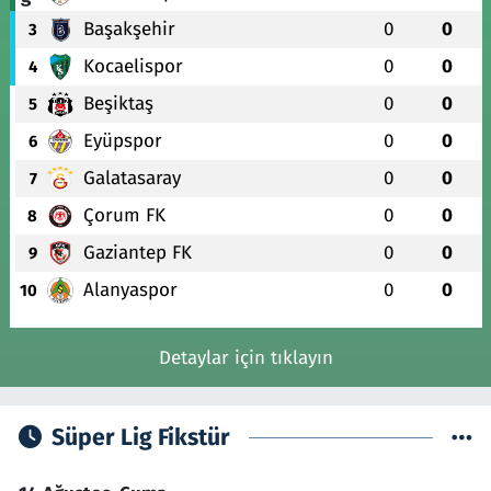
Başakşehir
0
0
3
Kocaelispor
0
0
4
Beşiktaş
0
0
5
Eyüpspor
0
0
6
Galatasaray
0
0
7
Çorum FK
0
0
8
Gaziantep FK
0
0
9
Alanyaspor
0
0
10
Detaylar için tıklayın
Süper Lig Fikstür