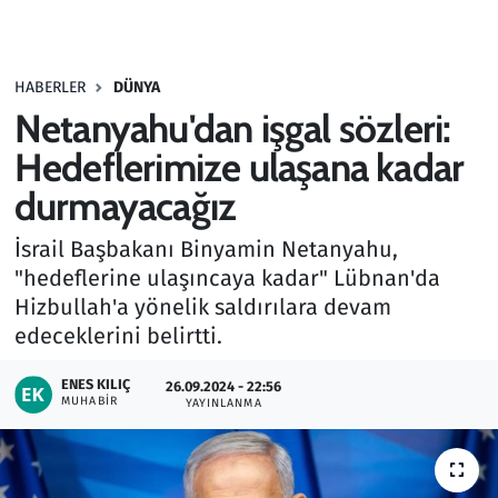
Gündem
HABERLER
DÜNYA
Haber
Netanyahu'dan işgal sözleri:
Kültür Sanat
Hedeflerimize ulaşana kadar
durmayacağız
Kurumsal Haberler
İsrail Başbakanı Binyamin Netanyahu,
Lezzet Durağı
"hedeflerine ulaşıncaya kadar" Lübnan'da
Hizbullah'a yönelik saldırılara devam
Memur ve Kamu
edeceklerini belirtti.
Otomobil
ENES KILIÇ
26.09.2024 - 22:56
MUHABIR
YAYINLANMA
Oyun
Ramazan