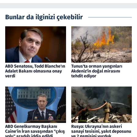
Bunlar da ilginizi çekebilir
ABD Senatosu, Todd Blanche'ın
Tunus'ta orman yangınları
Adalet Bakanı olmasına onay
Akdeniz'in doğal mirasını
verdi
tehdit ediyor
ABD Genelkurmay Başkanı
Rusya: Ukrayna’nın askeri
Caine'in İran savaşından "çıkış
sanayi tesisini, yakıt deposunu
yolu" aradığı iddia edildi
ve 2 gemisini vurduk