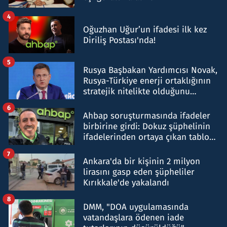
4
Oğuzhan Uğur’un ifadesi ilk kez
Diriliş Postası'nda!
5
Rusya Başbakan Yardımcısı Novak,
Rusya-Türkiye enerji ortaklığının
stratejik nitelikte olduğunu
belirtti
6
Ahbap soruşturmasında ifadeler
birbirine girdi: Dokuz şüphelinin
ifadelerinden ortaya çıkan tablo
şok etti
7
Ankara'da bir kişinin 2 milyon
lirasını gasp eden şüpheliler
Kırıkkale'de yakalandı
8
DMM, "DOA uygulamasında
vatandaşlara ödenen iade