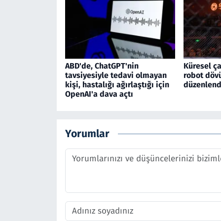
ABD'de, ChatGPT'nin
Küresel ça
tavsiyesiyle tedavi olmayan
robot döv
kişi, hastalığı ağırlaştığı için
düzenlend
OpenAI'a dava açtı
Yorumlar