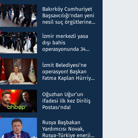
Bakırköy Cumhuriyet
Başsavcılığı'ndan yeni
nesil suç örgütlerine
operasyon: 50 şüpheli
hakkında gözaltı kararı
İzmir merkezli yasa
dışı bahis
operasyonunda 34
gözaltı: Yaklaşık 2
Milyar liralık para
İzmit Belediyesi'ne
trafiği tespit edildi
operasyon! Başkan
Fatma Kaplan Hürriyet
ve eşi gözaltına alındı
Oğuzhan Uğur’un
ifadesi ilk kez Diriliş
Postası'nda!
Rusya Başbakan
Yardımcısı Novak,
Rusya-Türkiye enerji