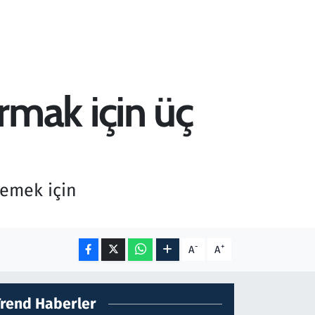
ırmak için üç
lemek için
-
+
A
A
Trend Haberler