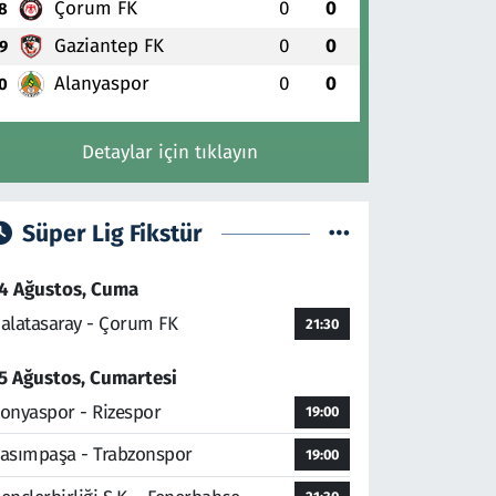
Çorum FK
0
0
8
Gaziantep FK
0
0
9
Alanyaspor
0
0
0
Detaylar için tıklayın
Süper Lig Fikstür
4 Ağustos, Cuma
alatasaray - Çorum FK
21:30
5 Ağustos, Cumartesi
onyaspor - Rizespor
19:00
asımpaşa - Trabzonspor
19:00