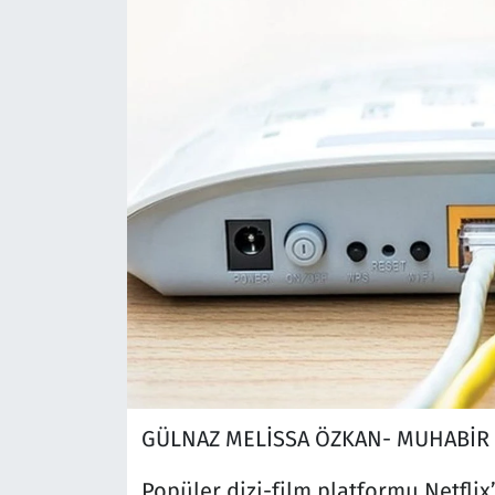
GÜLNAZ MELİSSA ÖZKAN- MUHABİR
Popüler dizi-film platformu Netflix