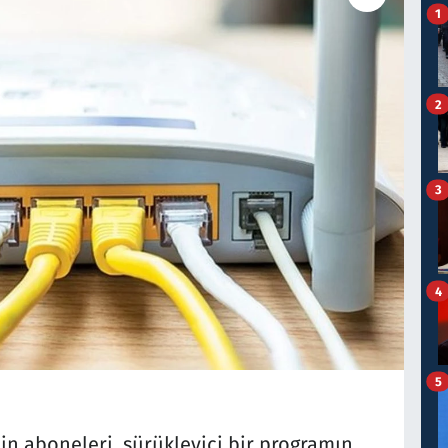
1
2
3
4
5
’in aboneleri, sürükleyici bir programın