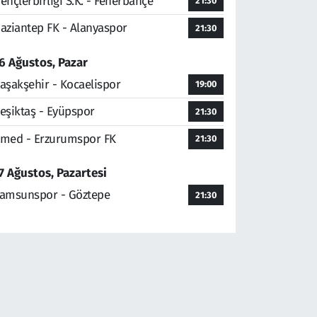
ençlerbirliği S.K. - Fenerbahçe
21:30
aziantep FK - Alanyaspor
21:30
6 Ağustos, Pazar
aşakşehir - Kocaelispor
19:00
eşiktaş - Eyüpspor
21:30
med - Erzurumspor FK
21:30
7 Ağustos, Pazartesi
amsunspor - Göztepe
21:30