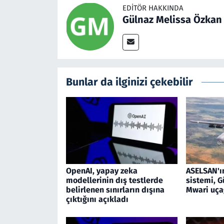
EDITÖR HAKKINDA
Gülnaz Melissa Özkan
Bunlar da ilginizi çekebilir
OpenAI, yapay zeka
ASELSAN'ı
modellerinin dış testlerde
sistemi, G
belirlenen sınırların dışına
Mwari uça
çıktığını açıkladı