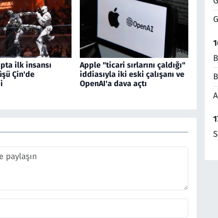
G
G
1
B
pta ilk insansı
Apple "ticari sırlarını çaldığı"
üşü Çin'de
iddiasıyla iki eski çalışanı ve
B
i
OpenAI'a dava açtı
A
1
S