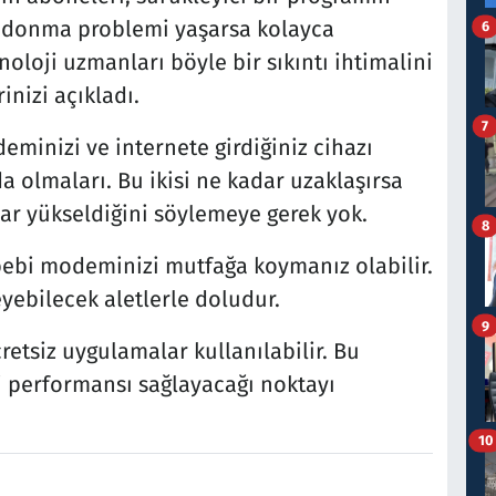
t donma problemi yaşarsa kolayca
6
knoloji uzmanları böyle bir sıkıntı ihtimalini
inizi açıkladı.
7
eminizi ve internete girdiğiniz cihazı
a olmaları. Bu ikisi ne kadar uzaklaşırsa
ar yükseldiğini söylemeye gerek yok.
8
bebi modeminizi mutfağa koymanız olabilir.
eyebilecek aletlerle doludur.
9
etsiz uygulamalar kullanılabilir. Bu
i performansı sağlayacağı noktayı
10