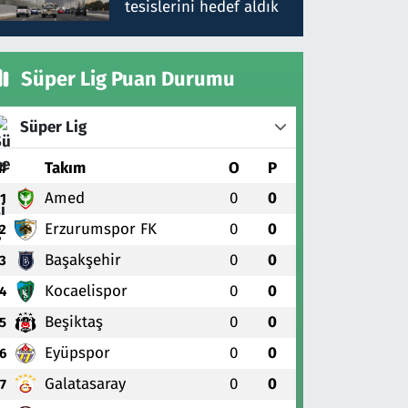
tesislerini hedef aldık
Süper Lig Puan Durumu
Süper Lig
#
Takım
O
P
Amed
0
0
1
Erzurumspor FK
0
0
2
Başakşehir
0
0
3
Kocaelispor
0
0
4
Beşiktaş
0
0
5
Eyüpspor
0
0
6
Galatasaray
0
0
7