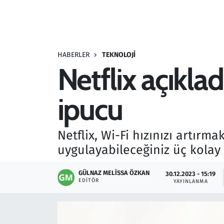
Resmi İlanlar
Rüya Tabirleri
HABERLER
TEKNOLOJI
Netflix açıklad
Sağlık
ipucu
Savunma Sanayi
Seçim 2023
Netflix, Wi-Fi hızınızı artır
uygulayabileceğiniz üç kolay 
Spor
GÜLNAZ MELISSA ÖZKAN
30.12.2023 - 15:19
Teknoloji ve Bilim
EDITÖR
YAYINLANMA
Televizyon