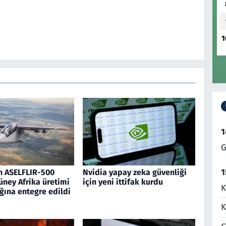
1
1
G
1
n ASELFLIR-500
Nvidia yapay zeka güvenliği
üney Afrika üretimi
için yeni ittifak kurdu
K
ğına entegre edildi
K