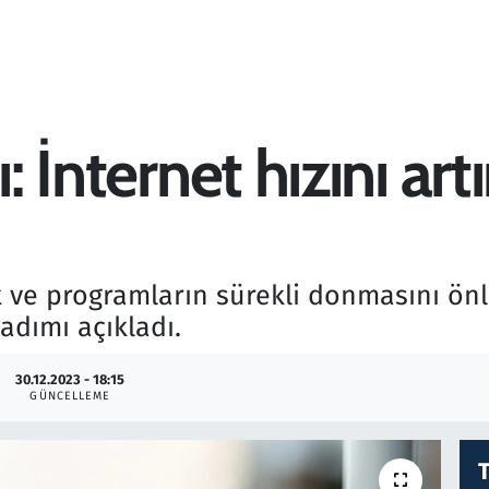
ı: İnternet hızını art
mak ve programların sürekli donmasını ön
adımı açıkladı.
30.12.2023 - 18:15
GÜNCELLEME