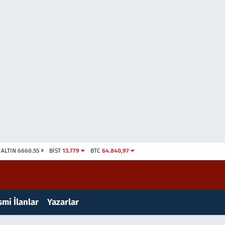
ALTIN
6660.55
BİST
13.779
BTC
64.840,97
mi İlanlar
Yazarlar