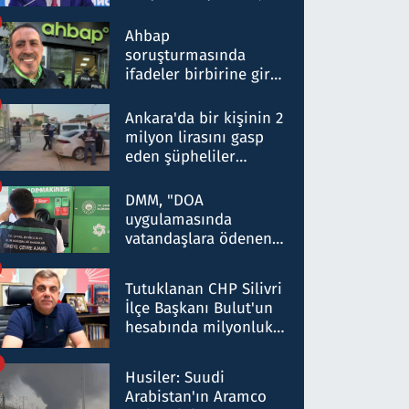
ortaklığının stratejik
nitelikte olduğunu
Ahbap
belirtti
soruşturmasında
ifadeler birbirine girdi:
Dokuz şüphelinin
ifadelerinden ortaya
Ankara'da bir kişinin 2
çıkan tablo şok etti
milyon lirasını gasp
eden şüpheliler
Kırıkkale'de yakalandı
DMM, "DOA
uygulamasında
vatandaşlara ödenen
iade tutarlarının
düşürüldüğü" iddiasını
Tutuklanan CHP Silivri
yalanladı
İlçe Başkanı Bulut'un
hesabında milyonluk
para trafiğine: Patron
talimat verdi, ben
Husiler: Suudi
gönderdim
Arabistan'ın Aramco