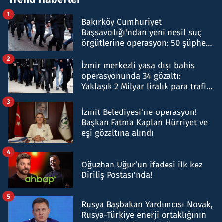
1
Bakırköy Cumhuriyet
Başsavcılığı'ndan yeni nesil suç
örgütlerine operasyon: 50 şüpheli
hakkında gözaltı kararı
2
İzmir merkezli yasa dışı bahis
operasyonunda 34 gözaltı:
Yaklaşık 2 Milyar liralık para trafiği
tespit edildi
3
İzmit Belediyesi'ne operasyon!
Başkan Fatma Kaplan Hürriyet ve
eşi gözaltına alındı
4
Oğuzhan Uğur’un ifadesi ilk kez
Diriliş Postası'nda!
5
Rusya Başbakan Yardımcısı Novak,
Rusya-Türkiye enerji ortaklığının