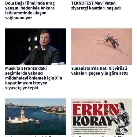
Bolu Dağı Tüneli'nde araç
TEKNOFEST Mavi Vatan
yangını nedeniyle Ankara
ziyaretçi kayıtları başladı
istikametinde ulaşım
sağlanamıyor
Musk’tan Fransa'daki
Yunanistan'da Batı Nil virüsü
seçimlerde yabancı
vakaları geçen yıla göre arttı
müdahaleyi önlemek için X’in
kapatılmasını isteyen
siyasetçiye tepki