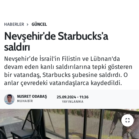
Gündem
HABERLER
GÜNCEL
Haber
Nevşehir'de Starbucks'a
Kültür Sanat
saldırı
Nevşehir’de İsrail'in Filistin ve Lübnan'da
Kurumsal Haberler
devam eden kanlı saldırılarına tepki gösteren
bir vatandaş, Starbucks şubesine saldırdı. O
Lezzet Durağı
anlar çevredeki vatandaşlarca kaydedildi.
Memur ve Kamu
NUSRET ODABAŞ
25.09.2024 - 11:36
MUHABIR
YAYINLANMA
Otomobil
Oyun
Ramazan