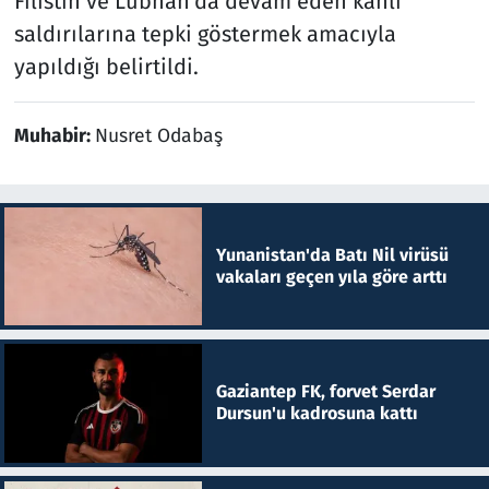
Filistin ve Lübnan'da devam eden kanlı
saldırılarına tepki göstermek amacıyla
yapıldığı belirtildi.
Muhabir:
Nusret Odabaş
Yunanistan'da Batı Nil virüsü
vakaları geçen yıla göre arttı
Gaziantep FK, forvet Serdar
Dursun'u kadrosuna kattı