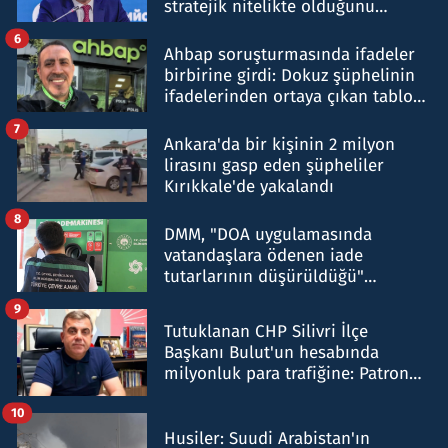
stratejik nitelikte olduğunu
belirtti
6
Ahbap soruşturmasında ifadeler
birbirine girdi: Dokuz şüphelinin
ifadelerinden ortaya çıkan tablo
şok etti
7
Ankara'da bir kişinin 2 milyon
lirasını gasp eden şüpheliler
Kırıkkale'de yakalandı
8
DMM, "DOA uygulamasında
vatandaşlara ödenen iade
tutarlarının düşürüldüğü"
iddiasını yalanladı
9
Tutuklanan CHP Silivri İlçe
Başkanı Bulut'un hesabında
milyonluk para trafiğine: Patron
talimat verdi, ben gönderdim
10
Husiler: Suudi Arabistan'ın