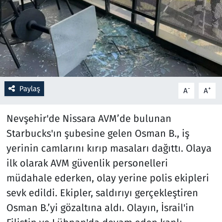
Resmi İlanlar
Rüya Tabirleri
Sağlık
Paylaş
-
+
A
A
Savunma Sanayi
Nevşehir'de Nissara AVM’de bulunan
Seçim 2023
Starbucks'ın şubesine gelen Osman B., iş
yerinin camlarını kırıp masaları dağıttı. Olaya
Spor
ilk olarak AVM güvenlik personelleri
Teknoloji ve Bilim
müdahale ederken, olay yerine polis ekipleri
sevk edildi. Ekipler, saldırıyı gerçekleştiren
Televizyon
Osman B.’yi gözaltına aldı. Olayın, İsrail'in