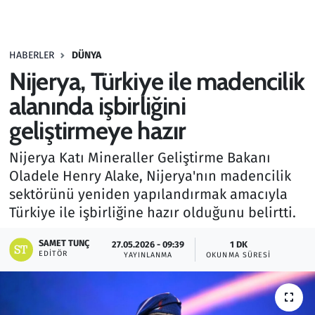
Gündem
HABERLER
DÜNYA
Haber
Nijerya, Türkiye ile madencilik
Kültür Sanat
alanında işbirliğini
geliştirmeye hazır
Kurumsal Haberler
Nijerya Katı Mineraller Geliştirme Bakanı
Lezzet Durağı
Oladele Henry Alake, Nijerya'nın madencilik
sektörünü yeniden yapılandırmak amacıyla
Memur ve Kamu
Türkiye ile işbirliğine hazır olduğunu belirtti.
Otomobil
SAMET TUNÇ
27.05.2026 - 09:39
1 DK
EDITÖR
YAYINLANMA
OKUNMA SÜRESI
Oyun
Ramazan