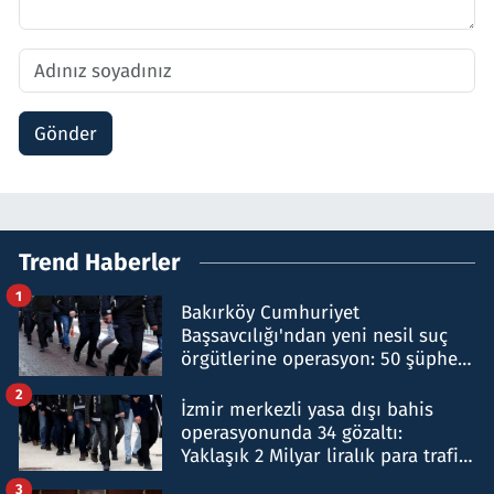
Gönder
Trend Haberler
1
Bakırköy Cumhuriyet
Başsavcılığı'ndan yeni nesil suç
örgütlerine operasyon: 50 şüpheli
hakkında gözaltı kararı
2
İzmir merkezli yasa dışı bahis
operasyonunda 34 gözaltı:
Yaklaşık 2 Milyar liralık para trafiği
tespit edildi
3