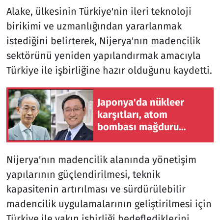
Alake, ülkesinin Türkiye'nin ileri teknoloji
birikimi ve uzmanlığından yararlanmak
istediğini belirterek, Nijerya'nın madencilik
sektörünü yeniden yapılandırmak amacıyla
Türkiye ile işbirliğine hazır olduğunu kaydetti.
Japonya'da nükleer
karşıtları, atom
bombası mağduru
"hibakuşaların" sesinin
yeterince duyulmadığını
Nijerya'nın madencilik alanında yönetişim
savunuyor
yapılarının güçlendirilmesi, teknik
kapasitenin artırılması ve sürdürülebilir
madencilik uygulamalarının geliştirilmesi için
Türkiye ile yakın işbirliği hedeflediklerini