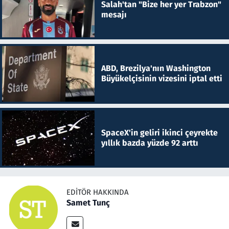
Salah'tan "Bize her yer Trabzon"
mesajı
ABD, Brezilya'nın Washington
Büyükelçisinin vizesini iptal etti
SpaceX'in geliri ikinci çeyrekte
yıllık bazda yüzde 92 arttı
EDITÖR HAKKINDA
Samet Tunç