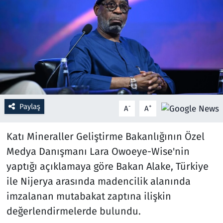
Resmi İlanlar
Rüya Tabirleri
Sağlık
Savunma Sanayi
Paylaş
-
+
A
A
Seçim 2023
Katı Mineraller Geliştirme Bakanlığının Özel
Spor
Medya Danışmanı Lara Owoeye-Wise'nin
yaptığı açıklamaya göre Bakan Alake, Türkiye
Teknoloji ve Bilim
ile Nijerya arasında madencilik alanında
imzalanan mutabakat zaptına ilişkin
Televizyon
değerlendirmelerde bulundu.