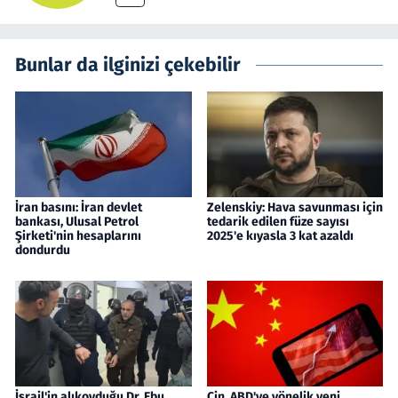
Bunlar da ilginizi çekebilir
İran basını: İran devlet
Zelenskiy: Hava savunması için
bankası, Ulusal Petrol
tedarik edilen füze sayısı
Şirketi'nin hesaplarını
2025'e kıyasla 3 kat azaldı
dondurdu
İsrail'in alıkoyduğu Dr. Ebu
Çin, ABD'ye yönelik yeni