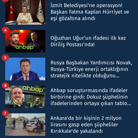
İzmit Belediyesi'ne operasyon!
Başkan Fatma Kaplan Hürriyet ve
eşi gözaltına alındı
4
Oğuzhan Uğur’un ifadesi ilk kez
Diriliş Postası'nda!
5
Rusya Başbakan Yardımcısı Novak,
Rusya-Türkiye enerji ortaklığının
stratejik nitelikte olduğunu
belirtti
6
Ahbap soruşturmasında ifadeler
birbirine girdi: Dokuz şüphelinin
ifadelerinden ortaya çıkan tablo
şok etti
7
Ankara'da bir kişinin 2 milyon
lirasını gasp eden şüpheliler
Kırıkkale'de yakalandı