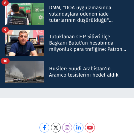
8
DMM, "DOA uygulamasında
vatandaşlara ödenen iade
tutarlarının düşürüldüğü"
iddiasını yalanladı
9
Tutuklanan CHP Silivri İlçe
Başkanı Bulut'un hesabında
milyonluk para trafiğine: Patron
talimat verdi, ben gönderdim
10
Husiler: Suudi Arabistan'ın
Aramco tesislerini hedef aldık