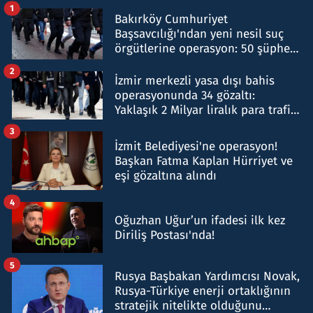
1
Bakırköy Cumhuriyet
Başsavcılığı'ndan yeni nesil suç
örgütlerine operasyon: 50 şüpheli
hakkında gözaltı kararı
2
İzmir merkezli yasa dışı bahis
operasyonunda 34 gözaltı:
Yaklaşık 2 Milyar liralık para trafiği
tespit edildi
3
İzmit Belediyesi'ne operasyon!
Başkan Fatma Kaplan Hürriyet ve
eşi gözaltına alındı
4
Oğuzhan Uğur’un ifadesi ilk kez
Diriliş Postası'nda!
5
Rusya Başbakan Yardımcısı Novak,
Rusya-Türkiye enerji ortaklığının
stratejik nitelikte olduğunu