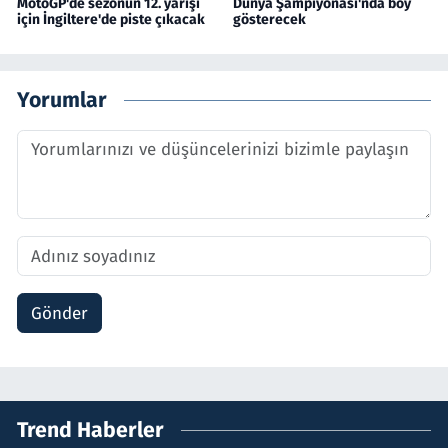
MotoGP'de sezonun 12. yarışı
Dünya Şampiyonası'nda boy
için İngiltere'de piste çıkacak
gösterecek
Yorumlar
Gönder
Trend Haberler