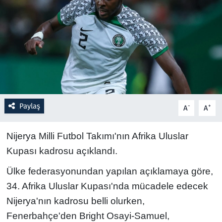
Resmi İlanlar
Rüya Tabirleri
Sağlık
Savunma Sanayi
Paylaş
-
+
A
A
Seçim 2023
Nijerya Milli Futbol Takımı'nın Afrika Uluslar
Spor
Kupası kadrosu açıklandı.
Ülke federasyonundan yapılan açıklamaya göre,
Teknoloji ve Bilim
34. Afrika Uluslar Kupası'nda mücadele edecek
Televizyon
Nijerya'nın kadrosu belli olurken,
Fenerbahçe'den Bright Osayi-Samuel,