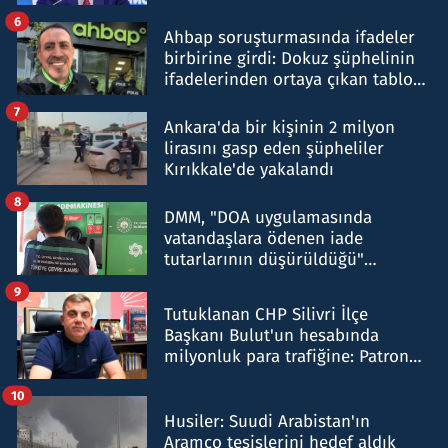
belirtti
6
Ahbap soruşturmasında ifadeler
birbirine girdi: Dokuz şüphelinin
ifadelerinden ortaya çıkan tablo
şok etti
7
Ankara'da bir kişinin 2 milyon
lirasını gasp eden şüpheliler
Kırıkkale'de yakalandı
8
DMM, "DOA uygulamasında
vatandaşlara ödenen iade
tutarlarının düşürüldüğü"
iddiasını yalanladı
9
Tutuklanan CHP Silivri İlçe
Başkanı Bulut'un hesabında
milyonluk para trafiğine: Patron
talimat verdi, ben gönderdim
10
Husiler: Suudi Arabistan'ın
Aramco tesislerini hedef aldık