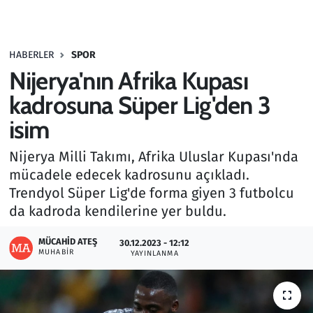
Gündem
HABERLER
SPOR
Haber
Nijerya'nın Afrika Kupası
Kültür Sanat
kadrosuna Süper Lig'den 3
isim
Kurumsal Haberler
Nijerya Milli Takımı, Afrika Uluslar Kupası'nda
Lezzet Durağı
mücadele edecek kadrosunu açıkladı.
Trendyol Süper Lig'de forma giyen 3 futbolcu
Memur ve Kamu
da kadroda kendilerine yer buldu.
Otomobil
MÜCAHID ATEŞ
30.12.2023 - 12:12
MUHABIR
YAYINLANMA
Oyun
Ramazan