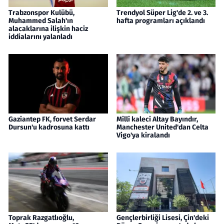
Trabzonspor Kulübü,
Trendyol Süper Lig'de 2. ve 3.
Muhammed Salah'ın
hafta programları açıklandı
alacaklarına ilişkin haciz
iddialarını yalanladı
Gaziantep FK, forvet Serdar
Milli kaleci Altay Bayındır,
Dursun'u kadrosuna kattı
Manchester United'dan Celta
Vigo'ya kiralandı
Toprak Razgatlıoğlu,
Gençlerbirliği Lisesi, Çin'deki